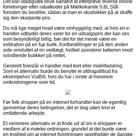
Det kan stadigvæk blive lukrativt at efterprøve diverse online
forretninger efter rabatkoder på Mælkekande 0,6L Stål
forinden du bestiller, sådan at man er skudsikker på at skaffe
sig den skarpeste pris.
Du må lige meget hvad være omhyggelig med, at hvis en e-
handler udbyder deres varer for en udsalgspris der kan ses
som besynderligt billig, bør det for det meste være en
indikation på en fup butik. Kortbestillinger er på den anden
side omsluttet af en vedtægt, hvilket assisterer køberen imod
svindlende butikker på nettet.
Generelt foreslår vi handler med kort eller mobilbetaling.
Som et alternativ burde du benytte et afdragstilbud fra
eksempelvis ViaBill, hvis du har i sinde at honorere
omkostningerne over tid.
Før folk shopper på en internet forhandler kan de egentlig
gennemse deres betingelser, det er dog uden tvivl et
omfattende arbejde.
Et nemmere alternativ er at finde ud af om e-shoppen er
medlem af e-mærke ordningen, grundet at det burde være
en tryghed om at internet forretningen opretholder de danske