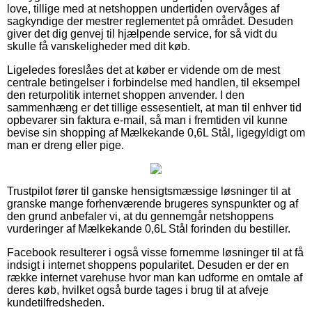
love, tillige med at netshoppen undertiden overvåges af
sagkyndige der mestrer reglementet på området. Desuden
giver det dig genvej til hjælpende service, for så vidt du
skulle få vanskeligheder med dit køb.
Ligeledes foreslåes det at køber er vidende om de mest
centrale betingelser i forbindelse med handlen, til eksempel
den returpolitik internet shoppen anvender. I den
sammenhæng er det tillige essesentielt, at man til enhver tid
opbevarer sin faktura e-mail, så man i fremtiden vil kunne
bevise sin shopping af Mælkekande 0,6L Stål, ligegyldigt om
man er dreng eller pige.
Trustpilot fører til ganske hensigtsmæssige løsninger til at
granske mange forhenværende brugeres synspunkter og af
den grund anbefaler vi, at du gennemgår netshoppens
vurderinger af Mælkekande 0,6L Stål forinden du bestiller.
Facebook resulterer i også visse fornemme løsninger til at få
indsigt i internet shoppens popularitet. Desuden er der en
række internet varehuse hvor man kan udforme en omtale af
deres køb, hvilket også burde tages i brug til at afveje
kundetilfredsheden.