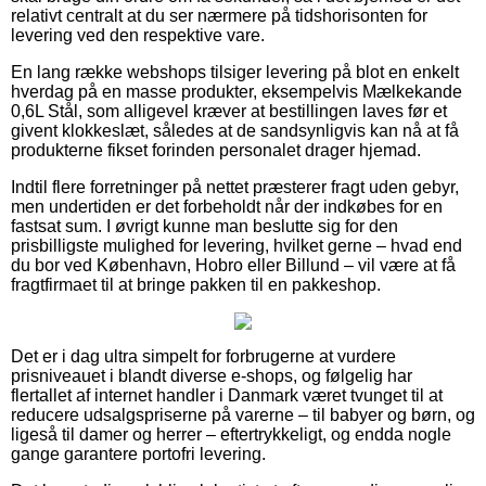
relativt centralt at du ser nærmere på tidshorisonten for
levering ved den respektive vare.
En lang række webshops tilsiger levering på blot en enkelt
hverdag på en masse produkter, eksempelvis Mælkekande
0,6L Stål, som alligevel kræver at bestillingen laves før et
givent klokkeslæt, således at de sandsynligvis kan nå at få
produkterne fikset forinden personalet drager hjemad.
Indtil flere forretninger på nettet præsterer fragt uden gebyr,
men undertiden er det forbeholdt når der indkøbes for en
fastsat sum. I øvrigt kunne man beslutte sig for den
prisbilligste mulighed for levering, hvilket gerne – hvad end
du bor ved København, Hobro eller Billund – vil være at få
fragtfirmaet til at bringe pakken til en pakkeshop.
Det er i dag ultra simpelt for forbrugerne at vurdere
prisniveauet i blandt diverse e-shops, og følgelig har
flertallet af internet handler i Danmark været tvunget til at
reducere udsalgspriserne på varerne – til babyer og børn, og
ligeså til damer og herrer – eftertrykkeligt, og endda nogle
gange garantere portofri levering.