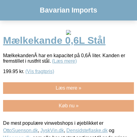
Bavarian Imports
Mælkekande 0,6L Stål
MælkekandenÂ har en kapacitet på 0,6Â liter. Kanden er
fremstillet i rustfrit stål.
(Læs mere)
199.95
kr.
(Vis fragtpris)
Læs mere »
Køb nu »
De mest populære vinwebshops i øjeblikket er
OttoSuenson.dk
,
JyskVin.dk
,
Densidsteflaske.dk
og