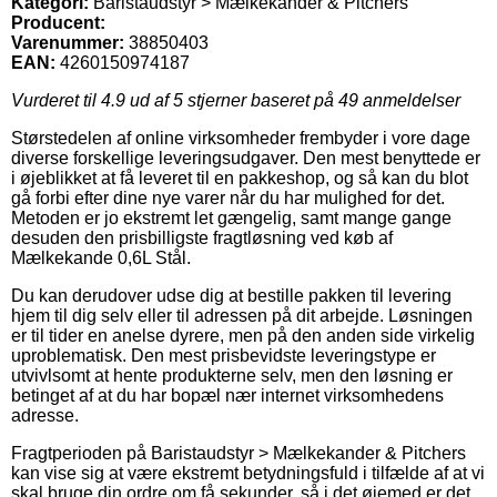
Kategori:
Baristaudstyr > Mælkekander & Pitchers
Producent:
Varenummer:
38850403
EAN:
4260150974187
Vurderet til
4.9
ud af 5 stjerner baseret på
49
anmeldelser
Størstedelen af online virksomheder frembyder i vore dage
diverse forskellige leveringsudgaver. Den mest benyttede er
i øjeblikket at få leveret til en pakkeshop, og så kan du blot
gå forbi efter dine nye varer når du har mulighed for det.
Metoden er jo ekstremt let gængelig, samt mange gange
desuden den prisbilligste fragtløsning ved køb af
Mælkekande 0,6L Stål.
Du kan derudover udse dig at bestille pakken til levering
hjem til dig selv eller til adressen på dit arbejde. Løsningen
er til tider en anelse dyrere, men på den anden side virkelig
uproblematisk. Den mest prisbevidste leveringstype er
utvivlsomt at hente produkterne selv, men den løsning er
betinget af at du har bopæl nær internet virksomhedens
adresse.
Fragtperioden på Baristaudstyr > Mælkekander & Pitchers
kan vise sig at være ekstremt betydningsfuld i tilfælde af at vi
skal bruge din ordre om få sekunder, så i det øjemed er det