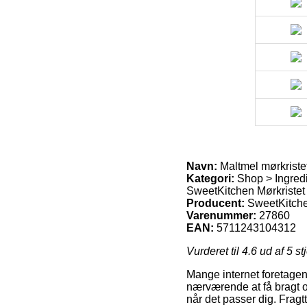
Navn:
Maltmel mørkriste
Kategori:
Shop > Ingred
SweetKitchen Mørkristet
Producent:
SweetKitch
Varenummer:
27860
EAN:
5711243104312
Vurderet til
4.6
ud af 5 st
Mange internet foretagend
nærværende at få bragt or
når det passer dig. Fragt