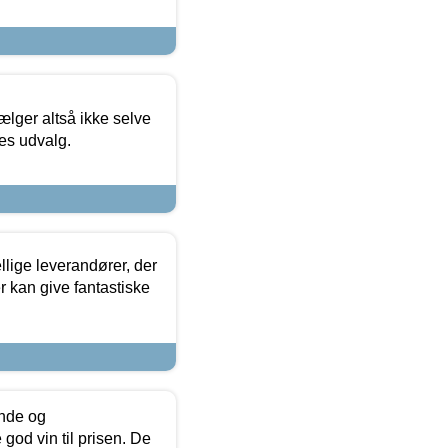
ælger altså ikke selve
res udvalg.
lige leverandører, der
r kan give fantastiske
unde og
od vin til prisen. De