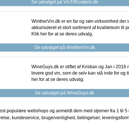
Se udvalget på VinTilKostpris.dk
WintherVin.dk er en far og søn-virksomhed der 
akkumuleret et stort sortiment af kvalitetsvin til pri
Klik her for at se deres udvalg.
Se udvalget på WintherVin.dk
WineGuys.dk er stiftet af Kristian og Jan i 2016
levere god vin, som de selv kan stå inde for og til
her for at se deres udvalg.
Se udvalget på WineGuys.dk
t populære webshops og anmeldt dem med stjerner fra 1 til 5 ud
rrelse, kundeservice, brugervenlighed, betingelser, leveringsfor