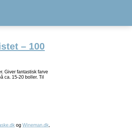
stet – 100
. Giver fantastisk farve
å ca. 15-20 boller. Til
aske.dk
og
Wineman.dk
,