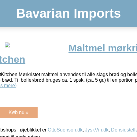
Bavarian Imports
Maltmel mørkri
itchen
itchen Mørkristet maltmel anvendes til alle slags brød og boller
brød. Til boller/brød bruges ca. 1 spsk. (ca. 5 gr.) til en portion p
s mere)
Køb nu »
shops i øjeblikket er
OttoSuenson.dk
,
JyskVin.dk
,
Densidstefl