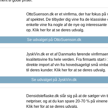
ment til gode priser.
OttoSuenson.dk er et vinfirma, der har fokus på
af spektret. De tilbyder dig vine fra de klassisk
enkelte vine fra nogle af de nye og interessante
op. Klik her for at se deres udvalg.
Se udvalget på OttoSuenson.dk
JyskVin.dk er et af Danmarks førende vinfirmae
kvalitetsvine fra hele verden. Fra firmaets start 
direkte import af vin fra hovedsageligt små vinb
til deres kunder. Klik her for at se deres udvalg.
Se udvalget på JyskVin.dk
Densidsteflaske.dk slår sig på at de sælger vin
netpriser, og at du kan spare 20-70 % på vinene
Klik her for at se deres udvalg.