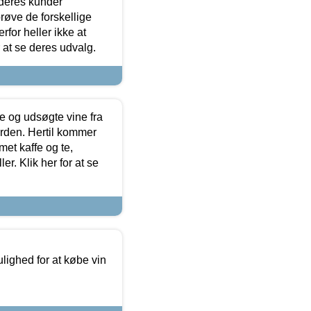
 deres kunder
røve de forskellige
for heller ikke at
r at se deres udvalg.
 og udsøgte vine fra
erden. Hertil kommer
et kaffe og te,
. Klik her for at se
ulighed for at købe vin