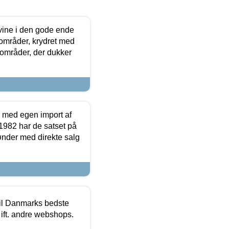
 vine i den gode ende
e områder, krydret med
 områder, der dukker
r med egen import af
i 1982 har de satset på
ønder med direkte salg
 til Danmarks bedste
 ift. andre webshops.