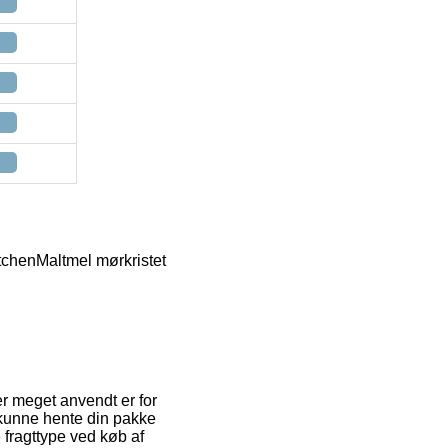
tchen
Maltmel mørkristet
er meget anvendt er for
t kunne hente din pakke
 fragttype ved køb af