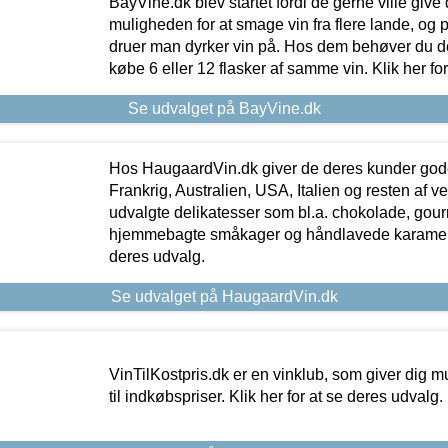
BayVine.dk blev startet fordi de gerne ville give
muligheden for at smage vin fra flere lande, og p
druer man dyrker vin på. Hos dem behøver du der
købe 6 eller 12 flasker af samme vin. Klik her fo
Se udvalget på BayVine.dk
Hos HaugaardVin.dk giver de deres kunder gode
Frankrig, Australien, USA, Italien og resten af v
udvalgte delikatesser som bl.a. chokolade, gourm
hjemmebagte småkager og håndlavede karameller
deres udvalg.
Se udvalget på HaugaardVin.dk
VinTilKostpris.dk er en vinklub, som giver dig m
til indkøbspriser. Klik her for at se deres udvalg.