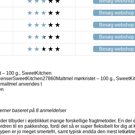
Besøg webshop
Besøg webshop
Besøg webshop
Besøg webshop
Besøg webshop
t – 100 g., SweetKitchen
ienser
SweetKitchen
27860
Maltmel mørkristet – 100 g., SweetKi
 maltmel anvendes t
en
jerner baseret på
8
anmeldelser
er tilbyder i øjeblikket mange forskellige fragtmetoder. En der 
dren til en pakkeshop, fordi det så er super fleksibelt for dig a
typen er jo meget smertefri, samt typisk endda den mest letkøbte