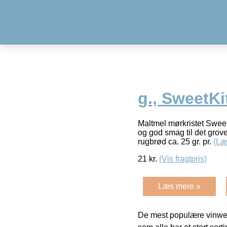
g., SweetK
Maltmel mørkristet SweetK
og god smag til det grove 
rugbrød ca. 25 gr. pr.
(Læ
21
kr.
(Vis fragtpris)
Læs mere »
De mest populære vinweb