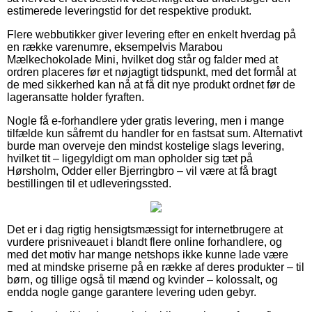
estimerede leveringstid for det respektive produkt.
Flere webbutikker giver levering efter en enkelt hverdag på
en række varenumre, eksempelvis Marabou
Mælkechokolade Mini, hvilket dog står og falder med at
ordren placeres før et nøjagtigt tidspunkt, med det formål at
de med sikkerhed kan nå at få dit nye produkt ordnet før de
lageransatte holder fyraften.
Nogle få e-forhandlere yder gratis levering, men i mange
tilfælde kun såfremt du handler for en fastsat sum. Alternativt
burde man overveje den mindst kostelige slags levering,
hvilket tit – ligegyldigt om man opholder sig tæt på
Hørsholm, Odder eller Bjerringbro – vil være at få bragt
bestillingen til et udleveringssted.
Det er i dag rigtig hensigtsmæssigt for internetbrugere at
vurdere prisniveauet i blandt flere online forhandlere, og
med det motiv har mange netshops ikke kunne lade være
med at mindske priserne på en række af deres produkter – til
børn, og tillige også til mænd og kvinder – kolossalt, og
endda nogle gange garantere levering uden gebyr.