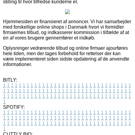
stilling til hvor tilfredse kunderne er.
Hjemmesiden er finansieret af annoncer. Vi har samarbejder
med forskellige online shops i Danmark hvori vi formidler
firmaernes tilbud, og indkasserer kommission i tilfælde af at
en af vores brugere gennemfører et indkøb.
Oplysninger vedrørende tilbud og online firmaer ajourføres
hele tiden, men der tages forbehold for rettelser der kan
være implementeret siden sidste opdatering af de anvendte
informationer.
BITLY:
1
1
1
1
1
1
1
1
1
1
1
1
1
1
1
1
1
1
1
1
1
1
1
1
1
1
1
1
1
1
1
1
1
1
1
1
1
1
1
1
1
1
1
1
1
1
1
1
1
1
1
1
1
1
1
1
1
1
1
1
1
1
1
1
1
1
1
1
1
1
1
1
1
1
1
1
1
1
1
1
1
1
1
1
1
1
1
1
1
1
1
1
1
1
1
1
1
1
1
1
SPOTIFY:
1
1
1
1
1
1
1
1
1
1
1
1
1
1
1
1
1
1
1
1
1
1
1
1
1
1
1
1
1
1
1
1
1
1
1
1
1
1
1
1
1
1
1
1
1
1
1
1
1
1
1
1
1
1
1
1
1
1
1
1
1
1
1
1
1
1
1
1
1
1
1
1
1
1
1
1
1
1
1
1
1
1
1
1
1
1
1
1
1
1
1
1
1
1
1
1
1
1
1
1
CUTTLY BIO: