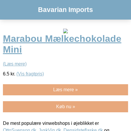
Bavarian Imports
Marabou Mælkechokolade
Mini
(Læs mere)
6.5
kr.
(Vis fragtpris)
Læs mere »
Køb nu »
De mest populære vinwebshops i øjeblikket er
OttoSuenson.dk
,
JyskVin.dk
,
Densidsteflaske.dk
og