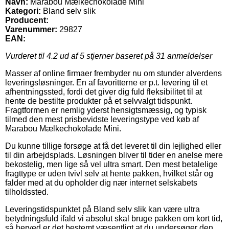
Navn:
Marabou Mælkechokolade Mini
Kategori:
Bland selv slik
Producent:
Varenummer:
29827
EAN:
Vurderet til
4.2
ud af 5 stjerner baseret på
31
anmeldelser
Masser af online firmaer frembyder nu om stunder alverdens
leveringsløsninger. En af favoritterne er p.t. levering til et
afhentningssted, fordi det giver dig fuld fleksibilitet til at
hente de bestilte produkter på et selvvalgt tidspunkt.
Fragtformen er nemlig yderst hensigtsmæssig, og typisk
tilmed den mest prisbevidste leveringstype ved køb af
Marabou Mælkechokolade Mini.
Du kunne tillige forsøge at få det leveret til din lejlighed eller
til din arbejdsplads. Løsningen bliver til tider en anelse mere
bekostelig, men lige så vel ultra smart. Den mest betalelige
fragttype er uden tvivl selv at hente pakken, hvilket står og
falder med at du opholder dig nær internet selskabets
tilholdssted.
Leveringstidspunktet på Bland selv slik kan være ultra
betydningsfuld ifald vi absolut skal bruge pakken om kort tid,
så herved er det bestemt væsentligt at du undersøger den