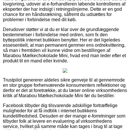
lovgivning, udover at e-forhandleren løbende kontrolleres af
eksperter der har indsigt i retningslinjerne. Dette er en god
chance for en håndsrækning, såfremt du udsættes for
problemer i forbindelse med dit køb.
Derudover støtter vi at du er klar over de grundlæggende
bestemmelser i forbindelse med ordren, som fx den
byttepolitik internet butikken benytter. Her er det ligeledes
essesentielt, at man permanent gemmer ens ordrekvittering,
så man i fremtiden vil kunne vidne om bestillingen af
Marabou Mælkechokolade Mini, hvad end man leder efter et
produkt til en mand eller kvinde.
Trustpilot genererer aldeles sikre genveje til at gennemrode
en stor gruppe forhenværende konsumenters reflektioner og
derfor er det at foretrække, at du læser online virksomhedens
kritik af Marabou Mælkechokolade Mini før du bestiller.
Facebook tilbyder dig tilsvarende adskillige fortræffelige
muligheder for at få indblik i internet butikkens
kundetilfredshed. Desuden er der mange e-forretninger som
tilbyder folk at levere en evaluering af virksomhedens
service, hvilket på samme måde kan tages i brug til at tage