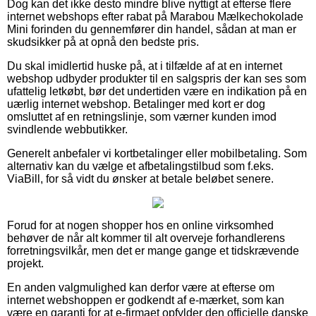
Dog kan det ikke desto mindre blive nyttigt at efterse flere
internet webshops efter rabat på Marabou Mælkechokolade
Mini forinden du gennemfører din handel, sådan at man er
skudsikker på at opnå den bedste pris.
Du skal imidlertid huske på, at i tilfælde af at en internet
webshop udbyder produkter til en salgspris der kan ses som
ufattelig letkøbt, bør det undertiden være en indikation på en
uærlig internet webshop. Betalinger med kort er dog
omsluttet af en retningslinje, som værner kunden imod
svindlende webbutikker.
Generelt anbefaler vi kortbetalinger eller mobilbetaling. Som
alternativ kan du vælge et afbetalingstilbud som f.eks.
ViaBill, for så vidt du ønsker at betale beløbet senere.
Forud for at nogen shopper hos en online virksomhed
behøver de når alt kommer til alt overveje forhandlerens
forretningsvilkår, men det er mange gange et tidskrævende
projekt.
En anden valgmulighed kan derfor være at efterse om
internet webshoppen er godkendt af e-mærket, som kan
være en garanti for at e-firmaet opfylder den officielle danske