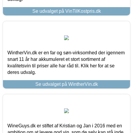
Se udvalget på VinTilKostpris.dk
WintherVin.dk er en far og søn-virksomhed der igennem
snart 11 år har akkumuleret et stort sortiment af
kvalitetsvin til priser alle har råd til. Klik her for at se
deres udvalg.
Se udvalget på WintherVin.dk
WineGuys.dk er stiftet af Kristian og Jan i 2016 med en
ambition om at levere god vin, som de selv kan stå inde