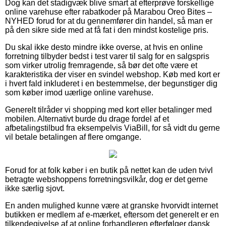
Dog kan det stadigvæk blive smart at efterprøve forskellige
online varehuse efter rabatkoder på Marabou Oreo Bites –
NYHED forud for at du gennemfører din handel, så man er
på den sikre side med at få fat i den mindst kostelige pris.
Du skal ikke desto mindre ikke overse, at hvis en online
forretning tilbyder bedst i test varer til salg for en salgspris
som virker utrolig fremragende, så bør det ofte være et
karakteristika der viser en svindel webshop. Køb med kort er
i hvert fald inkluderet i en bestemmelse, der begunstiger dig
som køber imod uærlige online varehuse.
Generelt tilråder vi shopping med kort eller betalinger med
mobilen. Alternativt burde du drage fordel af et
afbetalingstilbud fra eksempelvis ViaBill, for så vidt du gerne
vil betale betalingen af flere omgange.
Forud for at folk køber i en butik på nettet kan de uden tvivl
betragte webshoppens forretningsvilkår, dog er det gerne
ikke særlig sjovt.
En anden mulighed kunne være at granske hvorvidt internet
butikken er medlem af e-mærket, eftersom det generelt er en
tilkendegivelse af at online forhandleren efterfølger dansk