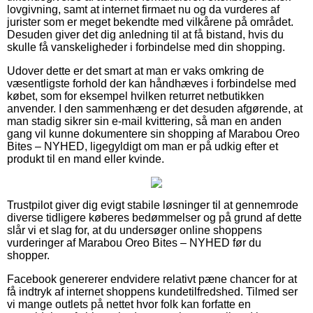
lovgivning, samt at internet firmaet nu og da vurderes af
jurister som er meget bekendte med vilkårene på området.
Desuden giver det dig anledning til at få bistand, hvis du
skulle få vanskeligheder i forbindelse med din shopping.
Udover dette er det smart at man er vaks omkring de
væsentligste forhold der kan håndhæves i forbindelse med
købet, som for eksempel hvilken returret netbutikken
anvender. I den sammenhæng er det desuden afgørende, at
man stadig sikrer sin e-mail kvittering, så man en anden
gang vil kunne dokumentere sin shopping af Marabou Oreo
Bites – NYHED, ligegyldigt om man er på udkig efter et
produkt til en mand eller kvinde.
Trustpilot giver dig evigt stabile løsninger til at gennemrode
diverse tidligere køberes bedømmelser og på grund af dette
slår vi et slag for, at du undersøger online shoppens
vurderinger af Marabou Oreo Bites – NYHED før du
shopper.
Facebook genererer endvidere relativt pæne chancer for at
få indtryk af internet shoppens kundetilfredshed. Tilmed ser
vi mange outlets på nettet hvor folk kan forfatte en