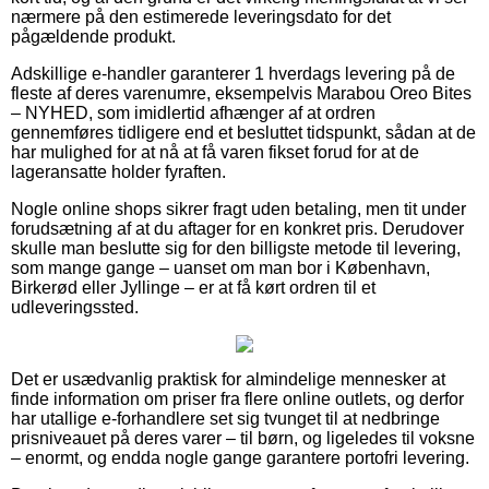
nærmere på den estimerede leveringsdato for det
pågældende produkt.
Adskillige e-handler garanterer 1 hverdags levering på de
fleste af deres varenumre, eksempelvis Marabou Oreo Bites
– NYHED, som imidlertid afhænger af at ordren
gennemføres tidligere end et besluttet tidspunkt, sådan at de
har mulighed for at nå at få varen fikset forud for at de
lageransatte holder fyraften.
Nogle online shops sikrer fragt uden betaling, men tit under
forudsætning af at du aftager for en konkret pris. Derudover
skulle man beslutte sig for den billigste metode til levering,
som mange gange – uanset om man bor i København,
Birkerød eller Jyllinge – er at få kørt ordren til et
udleveringssted.
Det er usædvanlig praktisk for almindelige mennesker at
finde information om priser fra flere online outlets, og derfor
har utallige e-forhandlere set sig tvunget til at nedbringe
prisniveauet på deres varer – til børn, og ligeledes til voksne
– enormt, og endda nogle gange garantere portofri levering.