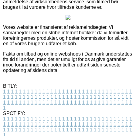
anmeldelse af virksomhedens service, som tilmed bør
bruges til at vurdere hvor tilfredse kunderne er.
Vores website er finansieret af reklameindtægter. Vi
samarbejder med en stribe internet butikker da vi formidler
forretningernes produkter, og høster kommission for så vidt
en af vores brugere udfører et køb.
Fakta om tilbud og online webshops i Danmark understøttes
fra tid til anden, men det er umuligt for os at give garantier
imod forandringer der potentielt er udført siden seneste
opdatering af sidens data.
BITLY:
1
1
1
1
1
1
1
1
1
1
1
1
1
1
1
1
1
1
1
1
1
1
1
1
1
1
1
1
1
1
1
1
1
1
1
1
1
1
1
1
1
1
1
1
1
1
1
1
1
1
1
1
1
1
1
1
1
1
1
1
1
1
1
1
1
1
1
1
1
1
1
1
1
1
1
1
1
1
1
1
1
1
1
1
1
1
1
1
1
1
1
1
1
1
1
1
1
1
1
1
SPOTIFY:
1
1
1
1
1
1
1
1
1
1
1
1
1
1
1
1
1
1
1
1
1
1
1
1
1
1
1
1
1
1
1
1
1
1
1
1
1
1
1
1
1
1
1
1
1
1
1
1
1
1
1
1
1
1
1
1
1
1
1
1
1
1
1
1
1
1
1
1
1
1
1
1
1
1
1
1
1
1
1
1
1
1
1
1
1
1
1
1
1
1
1
1
1
1
1
1
1
1
1
1