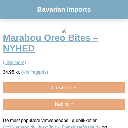
Bavarian Imports
Marabou Oreo Bites –
NYHED
(Læs mere)
34.95
kr.
(Vis fragtpris)
Læs mere »
Køb nu »
De mest populære vinwebshops i øjeblikket er
OttoSuenson.dk
,
JyskVin.dk
,
Densidsteflaske.dk
og