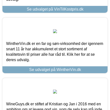
Se udvalget på VinTilKostpris.dk
WintherVin.dk er en far og søn-virksomhed der igennem
snart 11 år har akkumuleret et stort sortiment af
kvalitetsvin til priser alle har råd til. Klik her for at se
deres udvalg.
Se udvalget på WintherVin.dk
WineGuys.dk er stiftet af Kristian og Jan i 2016 med en
ambition om at levere god vin, som de selv kan stå inde