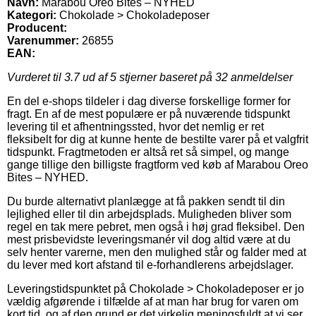
Navn:
Marabou Oreo Bites – NYHED
Kategori:
Chokolade > Chokoladeposer
Producent:
Varenummer:
26855
EAN:
Vurderet til
3.7
ud af 5 stjerner baseret på
32
anmeldelser
En del e-shops tildeler i dag diverse forskellige former for
fragt. En af de mest populære er på nuværende tidspunkt
levering til et afhentningssted, hvor det nemlig er ret
fleksibelt for dig at kunne hente de bestilte varer på et valgfrit
tidspunkt. Fragtmetoden er altså ret så simpel, og mange
gange tillige den billigste fragtform ved køb af Marabou Oreo
Bites – NYHED.
Du burde alternativt planlægge at få pakken sendt til din
lejlighed eller til din arbejdsplads. Muligheden bliver som
regel en tak mere pebret, men også i høj grad fleksibel. Den
mest prisbevidste leveringsmanér vil dog altid være at du
selv henter varerne, men den mulighed står og falder med at
du lever med kort afstand til e-forhandlerens arbejdslager.
Leveringstidspunktet på Chokolade > Chokoladeposer er jo
vældig afgørende i tilfælde af at man har brug for varen om
kort tid, og af den grund er det virkelig meningsfuldt at vi ser