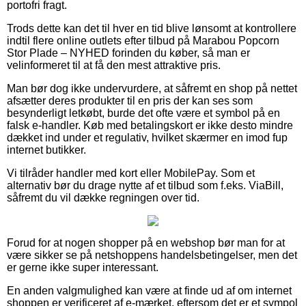
portofri fragt.
Trods dette kan det til hver en tid blive lønsomt at kontrollere
indtil flere online outlets efter tilbud på Marabou Popcorn
Stor Plade – NYHED forinden du køber, så man er
velinformeret til at få den mest attraktive pris.
Man bør dog ikke undervurdere, at såfremt en shop på nettet
afsætter deres produkter til en pris der kan ses som
besynderligt letkøbt, burde det ofte være et symbol på en
falsk e-handler. Køb med betalingskort er ikke desto mindre
dækket ind under et regulativ, hvilket skærmer en imod fup
internet butikker.
Vi tilråder handler med kort eller MobilePay. Som et
alternativ bør du drage nytte af et tilbud som f.eks. ViaBill,
såfremt du vil dække regningen over tid.
Forud for at nogen shopper på en webshop bør man for at
være sikker se på netshoppens handelsbetingelser, men det
er gerne ikke super interessant.
En anden valgmulighed kan være at finde ud af om internet
shoppen er verificeret af e-mærket, eftersom det er et sympol