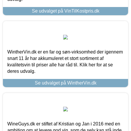
Se udvalget på VinTilKostpris.dk
WintherVin.dk er en far og søn-virksomhed der igennem
snart 11 år har akkumuleret et stort sortiment af
kvalitetsvin til priser alle har råd til. Klik her for at se
deres udvalg.
Se udvalget på WintherVin.dk
WineGuys.dk er stiftet af Kristian og Jan i 2016 med en
ambition om at levere god vin, som de selv kan stå inde