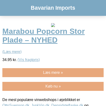
Bavarian Imports
Marabou Popcorn Stor
Plade – NYHED
(Læs mere)
34.95
kr.
(Vis fragtpris)
Læs mere »
Køb nu »
De mest populære vinwebshops i øjeblikket er
OttoSuenson.dk
,
JyskVin.dk
,
Densidsteflaske.dk
og