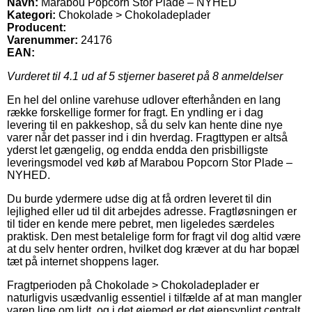
Navn:
Marabou Popcorn Stor Plade – NYHED
Kategori:
Chokolade > Chokoladeplader
Producent:
Varenummer:
24176
EAN:
Vurderet til
4.1
ud af 5 stjerner baseret på
8
anmeldelser
En hel del online varehuse udlover efterhånden en lang
række forskellige former for fragt. En yndling er i dag
levering til en pakkeshop, så du selv kan hente dine nye
varer når det passer ind i din hverdag. Fragttypen er altså
yderst let gængelig, og endda endda den prisbilligste
leveringsmodel ved køb af Marabou Popcorn Stor Plade –
NYHED.
Du burde ydermere udse dig at få ordren leveret til din
lejlighed eller ud til dit arbejdes adresse. Fragtløsningen er
til tider en kende mere pebret, men ligeledes særdeles
praktisk. Den mest betalelige form for fragt vil dog altid være
at du selv henter ordren, hvilket dog kræver at du har bopæl
tæt på internet shoppens lager.
Fragtperioden på Chokolade > Chokoladeplader er
naturligvis usædvanlig essentiel i tilfælde af at man mangler
varen lige om lidt, og i det øjemed er det øjensynligt centralt