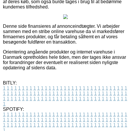
af deres køb, som også burde tages i brug til at bedømme
kundernes tilfredshed.
Denne side finansieres af annonceindtægter. Vi arbejder
sammen med en stribe online varehuse da vi markedsfører
firmaernes produkter, og får betaling såfremt en af vores
besøgende fuldfører en transaktion.
Orientering angående produkter og internet varehuse i
Danmark opretholdes hele tiden, men der tages ikke ansvar
for forandringer der eventuelt er realiseret siden nyligste
opdatering af sidens data.
BITLY:
1
1
1
1
1
1
1
1
1
1
1
1
1
1
1
1
1
1
1
1
1
1
1
1
1
1
1
1
1
1
1
1
1
1
1
1
1
1
1
1
1
1
1
1
1
1
1
1
1
1
1
1
1
1
1
1
1
1
1
1
1
1
1
1
1
1
1
1
1
1
1
1
1
1
1
1
1
1
1
1
1
1
1
1
1
1
1
1
1
1
1
1
1
1
1
1
1
1
1
1
SPOTIFY:
1
1
1
1
1
1
1
1
1
1
1
1
1
1
1
1
1
1
1
1
1
1
1
1
1
1
1
1
1
1
1
1
1
1
1
1
1
1
1
1
1
1
1
1
1
1
1
1
1
1
1
1
1
1
1
1
1
1
1
1
1
1
1
1
1
1
1
1
1
1
1
1
1
1
1
1
1
1
1
1
1
1
1
1
1
1
1
1
1
1
1
1
1
1
1
1
1
1
1
1