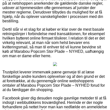
på at netshoppen anerkender de gældende danske regler,
udover at hjemmesiden ofte gennemses af jurister der
mestrer reglerne. Derudover tilbydes du mulighed for at få
hjælp, når du oplever vanskeligheder i processen med din
bestilling.
Dertil slår vi et slag for at køber er klar over de mest basale
retningslinjer i forbindelse med transaktionen, for eksempel
hvilken bytteret online firmaet tilsikrer. I relation til det er det
virkelig relevant, at man når som helst bevarer ens
kvitteringsmail, så man til enhver tid vil kunne bevidne sit
køb af Marabou Popcorn Stor Plade – NYHED, uafhængig
om man er dame eller herre.
Trustpilot leverer immervæk pæne genveje til at læse
forskellige andre kunders oplevelser og af den grund er det
at foretrække, at du gennemgår online webshoppens
omtaler af Marabou Popcorn Stor Plade – NYHED forud for
at du færdiggør din shopping.
Facebook giver dig desuden nogle gavnlige metoder til at få
indsigt i webbutikkens troværdighed. Herinde er der nogle
forhandlere på nettet hvor man kan nedfælde en anmeldelse