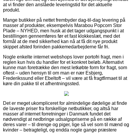
at vi finder den anslåede leveringstid for det aktuelle
produkt.
Mange butikker på nettet frembyder dag-til-dag levering på
masser af produkter, eksempelvis Marabou Popcorn Stor
Plade – NYHED, men husk at det tager udgangspunkt i at
bestillingen gennemføres før et fast klokkeslæt, med det
formål at de med sikkerhed kan nå at få dit nye produkt
skippet afsted forinden pakkemedarbejderne får fri.
Nogle enkelte internet webshops lover portofri fragt, men i
reglen kun hvis du handler for et konkret beløb. Alternativt
kunne man foretrække den mest letkøbte form for fragt, som
oftest – uden hensyn til om man er nær Esbjerg,
Frederikssund eller Ebeltoft – vil være at få fragtfirmaet til at
køre din pakke til et afhentningssted.
Det er meget ukompliceret for almindelige dødelige at finde
de laveste priser fra forskellige netbutikker, og altså har
masser af internet forretninger i Danmark fundet det
nødvendigt at nedbringe udsalgspriserne på en række af
deres varer – til drenge og piger, lige så vel som til mænd og
kvinder – betragteligt, og endda nogle gange præstere