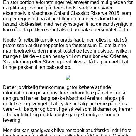
En stor portion e-forretninger reklamerer med muligheden for
dag-til-dag levering på deres bedst sælgende varer,
eksempelvis Marchese Chianti Classico Riserva 2015, som
dog er regnet ud fra at bestillingen realiseres forud for et
fastsat klokkeslæt, med hensynstagen til at de sandsynligvis
kan nå at få pakken sendt afsted før pakkepersonalet får fri.
Nogle få netbutikker sikrer gratis fragt, men oftest er det så
præmissen at du shopper for en fastsat sum. Ellers kunne
man foretrække den mindst kostelige leveringstype, hvilket i
mange tilfælde – uden hensyn til om man bor ved Odense,
Skanderborg eller Støvring – vil blive at få fragtfirmaet til at
bringe pakken til en pakkeshop.
Det er jo virkelig fremkommeligt for købere at finde
information om priser hos flere forhandlere på nettet, og af
den grund har en lang række Marchesi Antinori shops på
nettet set sig tvunget til at trykke udsalgspriserne på deres
varer – til babyer og børn, lige så vel som til damer og herrer
– betragteligt, og endda nogle gange frembyde portofri
levering.
Men det kan stadigvæk blive rentabelt at udforske indtil flere
forretninger på nettet efter rabatkoder på Marchese Chianti