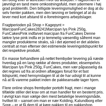
jævnligt en tand mere omkostningsfuld, men ydermere i høj
grad problemfri. Den billigste leveringsmulighed er dog at du
selv henter pakken, men den løsning er betinget af at du
lever med kort afstand til e-forretningens arbejdslager.
Fragtperioden på
Shop > Kagepynt >
Marcipan
FunCakes
28241
Marcipan lys Pink 250g,
FunCakes
Pink indfarvet marcipan fra FunCakes Denne
lækre lyse pink indfa er jo temmelig væsentlig såfremt man
mangler produkterne straks, så i det øjemed er det aldeles
centralt at man efterser det estimerede leveringstidspunkt for
det respektive produkt.
En masse forhandlere på nettet frembyder levering på næste
hverdag på en lang række af deres produkter, eksempelvis
Marcipan lys Pink 250g, FunCakes, men vær påpasselig da
det regnes ud fra at ordren aflægges forud for et fast
tidspunkt, med hensynstagen til at de har udsigt til at kunne
nå at få varerne pakket inden de pakkeansatte tager hjem.
Flere online shops frembyder portofri fragt, men i mange
tilfælde stiller det krav om at man handler for en bestemt pris.
I øvrigt kan man vælge den mest betalelige leveringsmåde,
hvilket tit – uanset om man er nær Kolding, Kalundborg eller
Sorø – er at få dem til at køre pakken til en pakkeshop.