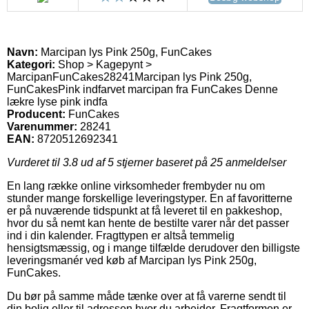
Navn:
Marcipan lys Pink 250g, FunCakes
Kategori:
Shop > Kagepynt >
Marcipan
FunCakes
28241
Marcipan lys Pink 250g,
FunCakes
Pink indfarvet marcipan fra FunCakes Denne
lækre lyse pink indfa
Producent:
FunCakes
Varenummer:
28241
EAN:
8720512692341
Vurderet til
3.8
ud af 5 stjerner baseret på
25
anmeldelser
En lang række online virksomheder frembyder nu om
stunder mange forskellige leveringstyper. En af favoritterne
er på nuværende tidspunkt at få leveret til en pakkeshop,
hvor du så nemt kan hente de bestilte varer når det passer
ind i din kalender. Fragttypen er altså temmelig
hensigtsmæssig, og i mange tilfælde derudover den billigste
leveringsmanér ved køb af Marcipan lys Pink 250g,
FunCakes.
Du bør på samme måde tænke over at få varerne sendt til
din bolig eller til adressen hvor du arbejder. Fragtformen er