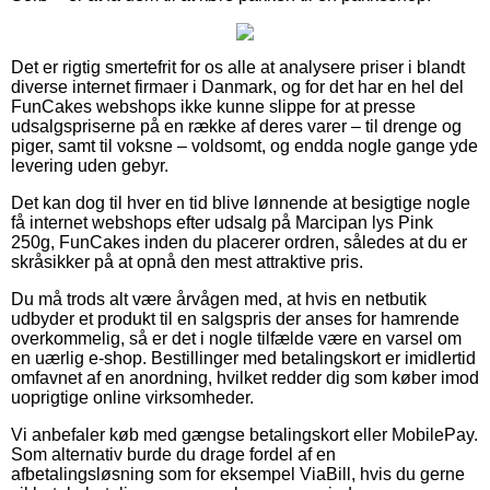
Det er rigtig smertefrit for os alle at analysere priser i blandt
diverse internet firmaer i Danmark, og for det har en hel del
FunCakes webshops ikke kunne slippe for at presse
udsalgspriserne på en række af deres varer – til drenge og
piger, samt til voksne – voldsomt, og endda nogle gange yde
levering uden gebyr.
Det kan dog til hver en tid blive lønnende at besigtige nogle
få internet webshops efter udsalg på Marcipan lys Pink
250g, FunCakes inden du placerer ordren, således at du er
skråsikker på at opnå den mest attraktive pris.
Du må trods alt være årvågen med, at hvis en netbutik
udbyder et produkt til en salgspris der anses for hamrende
overkommelig, så er det i nogle tilfælde være en varsel om
en uærlig e-shop. Bestillinger med betalingskort er imidlertid
omfavnet af en anordning, hvilket redder dig som køber imod
uoprigtige online virksomheder.
Vi anbefaler køb med gængse betalingskort eller MobilePay.
Som alternativ burde du drage fordel af en
afbetalingsløsning som for eksempel ViaBill, hvis du gerne