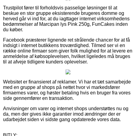
Trustpilot fører til forholdsvis passelige løsninger til at
beskue en stor gruppe eksisterende brugeres domme og
herved går vi ind for, at du iagttager internet virksomhedens
bedømmelser af Marcipan lys Pink 250g, FunCakes inden
du køber.
Facebook præsterer lignende ret strålende chancer for at få
indsigt i internet butikkens troværdighed. Tilmed ser vi en
række online firmaer som giver folk mulighed for at levere en
anmeldelse af købsoplevelsen, hvilket ligeledes må bruges
til at afveje tidligere kunders oplevelser.
Websitet er finansieret af reklamer. Vi har et tæt samarbejde
med en gruppe af shops på nettet hvor vi markedsfører
firmaernes varer, og høster betaling hvis en bruger fra vores
side gennemfører en transaktion.
Anvisninger om varer og internet shops understøttes nu og
da, men der gives ikke garantier imod ændringer der er
udarbejdet siden vi sidste gang opdaterede vores data.
BITLY: