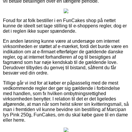
vil betale betalingen over en længere periode.
Forud for at folk bestiller i en FunCakes shop på nettet
kunne de ideelt set tage stilling til e-shoppens regler, dog er
det i reglen ikke super spændende.
En anden løsning kunne være at undersøge om internet
virksomheden er støttet af e-mærket, fordi det burde være en
indikation om at e-firmaet efterfølger de gældende danske
regler, og at internet forhandleren af og til besigtiges af
fagmænd som har nøje kendskab til de gældende love.
Derudover tilbydes du genvej til bistand, såfremt du får
besvær ved din ordre.
Tillige går vi ind for at køber er påpasselig med de mest
vedkommende regler der gør sig gældende i forbindelse
med handlen, som fx hvilken ombytningsrettighed
virksomheden benytter. I relation til det er det ligeledes
afgørende, at man når som helst sikrer sin kvitteringsmail, så
man i fremtiden vil kunne bevidne sin bestilling af Marcipan
lys Pink 250g, FunCakes, om du skal købe gave til en dame
eller herre.