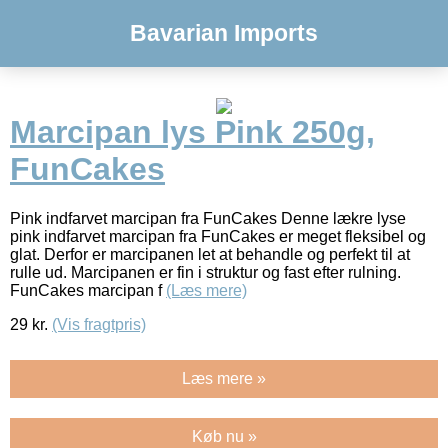
Bavarian Imports
Marcipan lys Pink 250g,
FunCakes
Pink indfarvet marcipan fra FunCakes Denne lækre lyse
pink indfarvet marcipan fra FunCakes er meget fleksibel og
glat. Derfor er marcipanen let at behandle og perfekt til at
rulle ud. Marcipanen er fin i struktur og fast efter rulning.
FunCakes marcipan f
(Læs mere)
29
kr.
(Vis fragtpris)
Læs mere »
Køb nu »