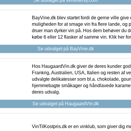
Se udvalget på Winefamly.com
BayVine.dk blev startet fordi de gerne ville give
muligheden for at smage vin fra flere lande, og p
druer man dyrker vin på. Hos dem behøver du der
købe 6 eller 12 flasker af samme vin. Klik her fo
Se udvalget på BayVine.dk
Hos HaugaardVin.dk giver de deres kunder gode
Frankrig, Australien, USA, Italien og resten af v
udvalgte delikatesser som bl.a. chokolade, gourm
hjemmebagte småkager og håndlavede karameller
deres udvalg.
Se udvalget på HaugaardVin.dk
VinTilKostpris.dk er en vinklub, som giver dig m