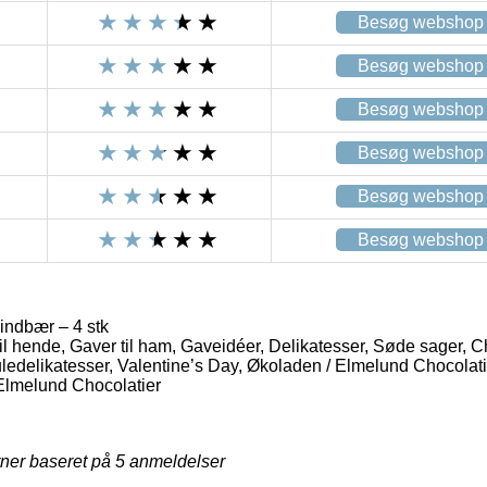
Besøg webshop
Besøg webshop
Besøg webshop
Besøg webshop
Besøg webshop
Besøg webshop
indbær – 4 stk
il hende, Gaver til ham, Gaveidéer, Delikatesser, Søde sager, C
uledelikatesser, Valentine’s Day, Økoladen / Elmelund Chocolati
Elmelund Chocolatier
rner baseret på
5
anmeldelser