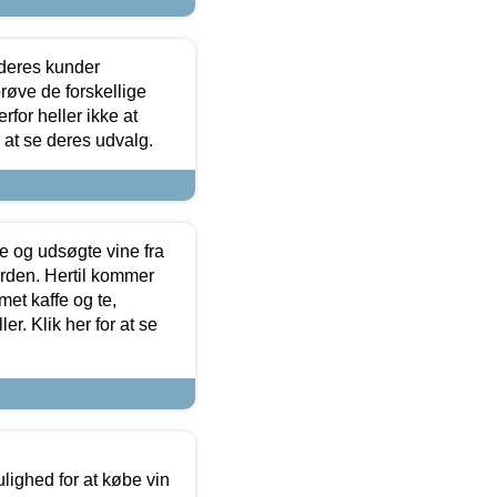
 deres kunder
røve de forskellige
for heller ikke at
r at se deres udvalg.
 og udsøgte vine fra
erden. Hertil kommer
et kaffe og te,
. Klik her for at se
ulighed for at købe vin