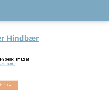
er Hindbær
en dejlig smag af
æs mere)
b nu »