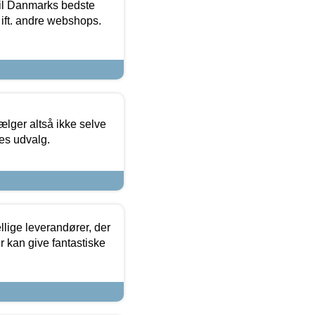
 til Danmarks bedste
 ift. andre webshops.
ælger altså ikke selve
res udvalg.
lige leverandører, der
r kan give fantastiske