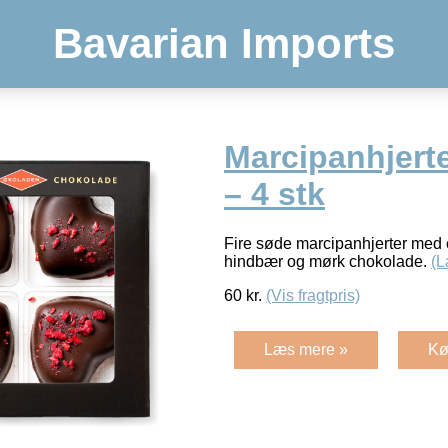
Bavarian Imports
Marcipanhjert
– 4 stk
Fire søde marcipanhjerter med 
hindbær og mørk chokolade.
(L
60
kr.
(Vis fragtpris)
Læs mere »
Kø