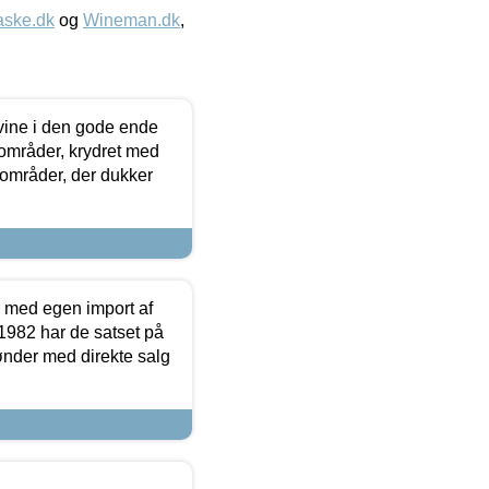
aske.dk
og
Wineman.dk
,
 vine i den gode ende
e områder, krydret med
 områder, der dukker
r med egen import af
i 1982 har de satset på
ønder med direkte salg