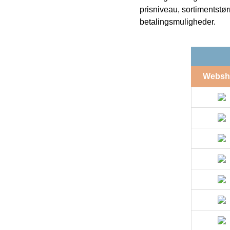
prisniveau, sortimentstø
betalingsmuligheder.
Websh