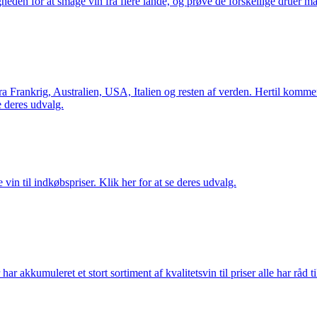
gheden for at smage vin fra flere lande, og prøve de forskellige druer 
Frankrig, Australien, USA, Italien og resten af verden. Hertil kommer 
 deres udvalg.
vin til indkøbspriser. Klik her for at se deres udvalg.
akkumuleret et stort sortiment af kvalitetsvin til priser alle har råd til