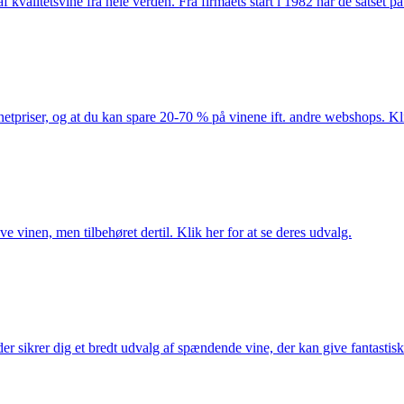
kvalitetsvine fra hele verden. Fra firmaets start i 1982 har de satset p
netpriser, og at du kan spare 20-70 % på vinene ift. andre webshops. Kli
e vinen, men tilbehøret dertil. Klik her for at se deres udvalg.
 sikrer dig et bredt udvalg af spændende vine, der kan give fantastiske