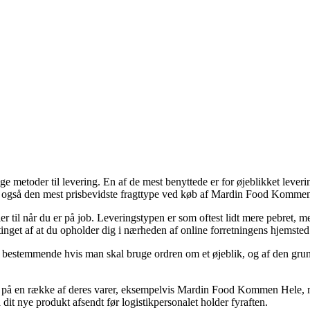
e metoder til levering. En af de mest benyttede er for øjeblikket levering 
tit også den mest prisbevidste fragttype ved køb af Mardin Food Komme
er til når du er på job. Leveringstypen er som oftest lidt mere pebret,
tinget af at du opholder dig i nærheden af online forretningens hjemsted
estemmende hvis man skal bruge ordren om et øjeblik, og af den grund 
ring på en række af deres varer, eksempelvis Mardin Food Kommen Hele
å dit nye produkt afsendt før logistikpersonalet holder fyraften.