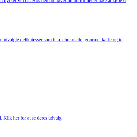
man dyrker vin på. Hos dem behøver du derfor heller ikke at købe 6
udvalgte delikatesser som bl.a. chokolade, gourmet kaffe og te,
. Klik her for at se deres udvalg.