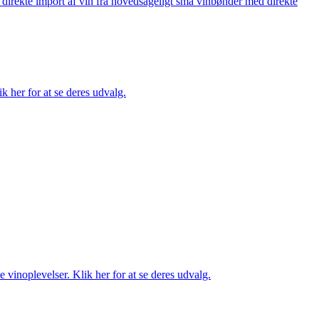
å direkte import af vin fra hovedsageligt små vinbønder med direkte
k her for at se deres udvalg.
 vinoplevelser. Klik her for at se deres udvalg.