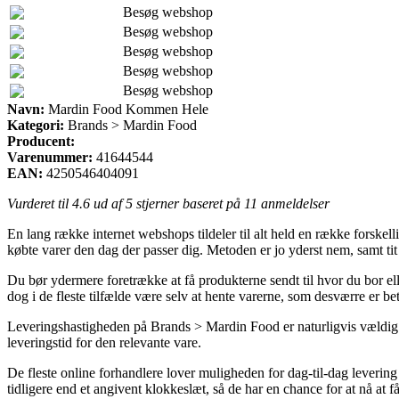
Besøg webshop
Besøg webshop
Besøg webshop
Besøg webshop
Besøg webshop
Navn:
Mardin Food Kommen Hele
Kategori:
Brands > Mardin Food
Producent:
Varenummer:
41644544
EAN:
4250546404091
Vurderet til
4.6
ud af 5 stjerner baseret på
11
anmeldelser
En lang række internet webshops tildeler til alt held en række forskellig
købte varer den dag der passer dig. Metoden er jo yderst nem, samt 
Du bør ydermere foretrække at få produkterne sendt til hvor du bor ell
dog i de fleste tilfælde være selv at hente varerne, som desværre er be
Leveringshastigheden på Brands > Mardin Food er naturligvis vældig b
leveringstid for den relevante vare.
De fleste online forhandlere lover muligheden for dag-til-dag leve
tidligere end et angivent klokkeslæt, så de har en chance for at nå at f