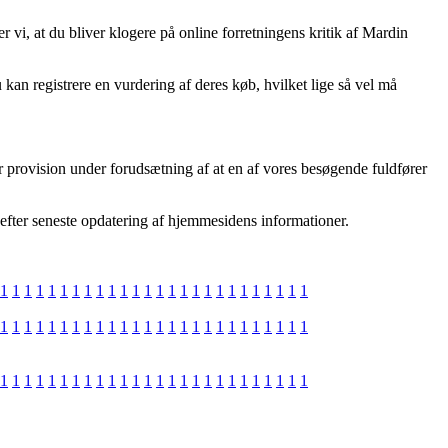
vi, at du bliver klogere på online forretningens kritik af Mardin
 kan registrere en vurdering af deres køb, hvilket lige så vel må
r provision under forudsætning af at en af vores besøgende fuldfører
t efter seneste opdatering af hjemmesidens informationer.
1
1
1
1
1
1
1
1
1
1
1
1
1
1
1
1
1
1
1
1
1
1
1
1
1
1
1
1
1
1
1
1
1
1
1
1
1
1
1
1
1
1
1
1
1
1
1
1
1
1
1
1
1
1
1
1
1
1
1
1
1
1
1
1
1
1
1
1
1
1
1
1
1
1
1
1
1
1