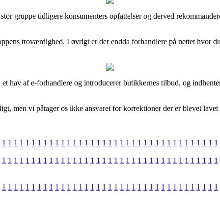
 stor gruppe tidligere konsumenters opfattelser og derved rekommanderer 
hoppens troværdighed. I øvrigt er der endda forhandlere på nettet hvor du
et hav af e-forhandlere og introducerer butikkernes tilbud, og indhente
igt, men vi påtager os ikke ansvaret for korrektioner der er blevet lave
1
1
1
1
1
1
1
1
1
1
1
1
1
1
1
1
1
1
1
1
1
1
1
1
1
1
1
1
1
1
1
1
1
1
1
1
1
1
1
1
1
1
1
1
1
1
1
1
1
1
1
1
1
1
1
1
1
1
1
1
1
1
1
1
1
1
1
1
1
1
1
1
1
1
1
1
1
1
1
1
1
1
1
1
1
1
1
1
1
1
1
1
1
1
1
1
1
1
1
1
1
1
1
1
1
1
1
1
1
1
1