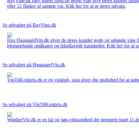
BayVine.dk blev startet fordi de gerne ville give deres kunder muli
eller 12 flasker af samme vin. Klik her for at se deres udvalg.
Se udvalget på BayVine.dk
Hos HaugaardVin.dk giver de deres kunder gode og udsøgte vine fra 
hjemmebagte småkager og håndlavede karameller. Klik her for at se
Se udvalget på HaugaardVin.dk
VinTilKostpris.dk er en vinklub, som giver dig mulighed for at købe 
Se udvalget på VinTilKostpris.dk
WintherVin.dk er en far og søn-virksomhed der igennem snart 11 år har 