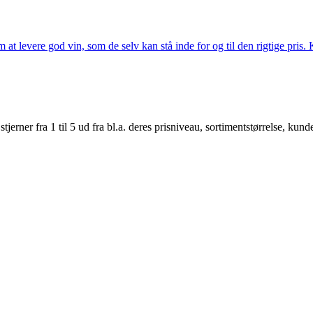
t levere god vin, som de selv kan stå inde for og til den rigtige pris. K
er fra 1 til 5 ud fra bl.a. deres prisniveau, sortimentstørrelse, kunde