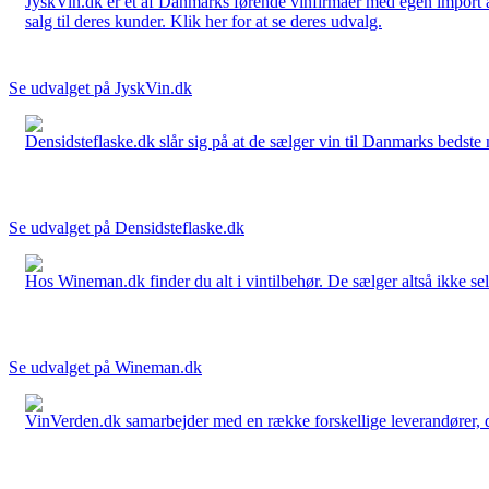
JyskVin.dk er et af Danmarks førende vinfirmaer med egen import af 
salg til deres kunder. Klik her for at se deres udvalg.
Se udvalget på JyskVin.dk
Densidsteflaske.dk slår sig på at de sælger vin til Danmarks bedste 
Se udvalget på Densidsteflaske.dk
Hos Wineman.dk finder du alt i vintilbehør. De sælger altså ikke selv
Se udvalget på Wineman.dk
VinVerden.dk samarbejder med en række forskellige leverandører, der