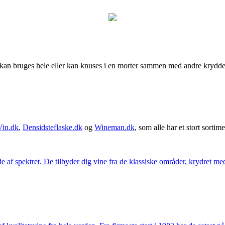
uges hele eller kan knuses i en morter sammen med andre krydderier fo
Vin.dk
,
Densidsteflaske.dk
og
Wineman.dk
, som alle har et stort sortime
 af spektret. De tilbyder dig vine fra de klassiske områder, krydret med