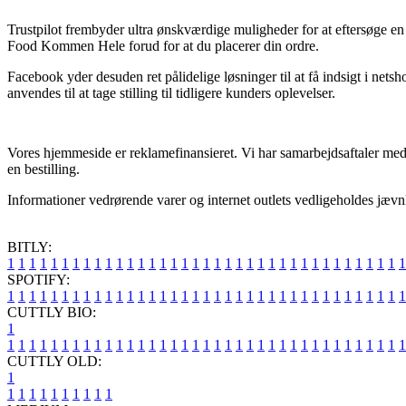
Trustpilot frembyder ultra ønskværdige muligheder for at eftersøge en
Food Kommen Hele forud for at du placerer din ordre.
Facebook yder desuden ret pålidelige løsninger til at få indsigt i nets
anvendes til at tage stilling til tidligere kunders oplevelser.
Vores hjemmeside er reklamefinansieret. Vi har samarbejdsaftaler med 
en bestilling.
Informationer vedrørende varer og internet outlets vedligeholdes jævnl
BITLY:
1
1
1
1
1
1
1
1
1
1
1
1
1
1
1
1
1
1
1
1
1
1
1
1
1
1
1
1
1
1
1
1
1
1
1
1
1
SPOTIFY:
1
1
1
1
1
1
1
1
1
1
1
1
1
1
1
1
1
1
1
1
1
1
1
1
1
1
1
1
1
1
1
1
1
1
1
1
1
CUTTLY BIO:
1
1
1
1
1
1
1
1
1
1
1
1
1
1
1
1
1
1
1
1
1
1
1
1
1
1
1
1
1
1
1
1
1
1
1
1
1
1
CUTTLY OLD:
1
1
1
1
1
1
1
1
1
1
1