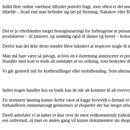
Indtil flere online varehuse tilbyder portofri fragt, men oftest er det 
tilfælde – hvad end man befinder sig tæt på Herning, Nakskov eller Bra
Det er jo efterhånden meget hensigtsmæssigt for forbrugerne at prissam
produkterne – til juniorer, og samtidig også til damer og herrer – kolos
Derfor kan det ikke desto mindre blive lukrativt at inspicere nogle få
Man må bare være så påvagt, at hvis en e-forretning annoncerer et produ
Handler med kort er trods alt omsluttet af en ordning, som beskytter 
Vi går generelt ind for kortbestillinger eller mobilbetaling. Som altern
Inden nogen handler hos en butik kan de når alt kommer til alt overvej
En nemmere løsning kunne derfor være at kigge hvorvidt e-firmaet er v
forhandleren rutinemæssigt gennemses af eksperter der har meget erfari
Dertil anbefaler vi at køber er klar over de mest vedkommende forhold d
ens ordremail, så man en anden gang vil kunne dokumentere sin shop