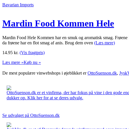
Bavarian Imports
Mardin Food Kommen Hele
Mardin Food Hele Kommen har en smuk og aromatisk smag. Frøene kan br
da frøene har en flot smag af anis. Brug dem oven
(Læs mere)
14.95
kr.
(Vis fragtpris)
Læs mere »
Køb nu »
De mest populære vinwebshops i øjeblikket er
OttoSuenson.dk
,
Jysk
OttoSuenson.dk er et vinfirma, der har fokus på vine i den gode ende
dukker op. Klik her for at se deres udvalg.
Se udvalget på OttoSuenson.dk