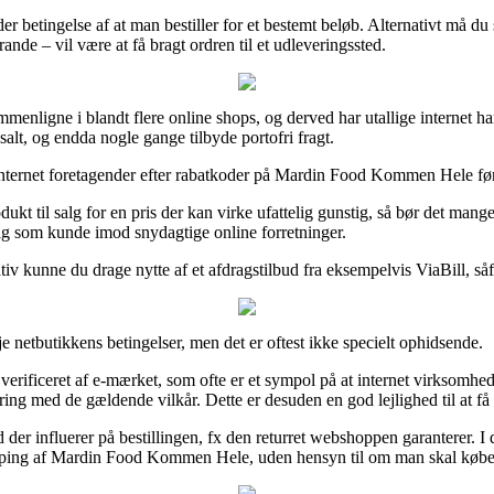
under betingelse af at man bestiller for et bestemt beløb. Alternativt må
nde – vil være at få bragt ordren til et udleveringssted.
menligne i blandt flere online shops, og derved har utallige internet h
salt, og endda nogle gange tilbyde portofri fragt.
 internet foretagender efter rabatkoder på Mardin Food Kommen Hele før d
kt til salg for en pris der kan virke ufattelig gunstig, så bør det mang
dig som kunde imod snydagtige online forretninger.
ativ kunne du drage nytte af et afdragstilbud fra eksempelvis ViaBill, såfr
e netbutikkens betingelser, men det er oftest ikke specielt ophidsende.
erificeret af e-mærket, som ofte er et sympol på at internet virksomhed
ng med de gældende vilkår. Dette er desuden en god lejlighed til at få a
er influerer på bestillingen, fx den returret webshoppen garanterer. I d
ping af Mardin Food Kommen Hele, uden hensyn til om man skal købe ga