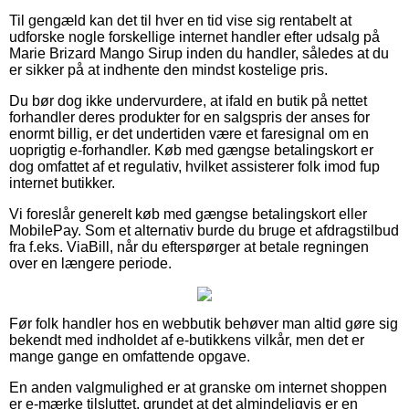
Til gengæld kan det til hver en tid vise sig rentabelt at
udforske nogle forskellige internet handler efter udsalg på
Marie Brizard Mango Sirup inden du handler, således at du
er sikker på at indhente den mindst kostelige pris.
Du bør dog ikke undervurdere, at ifald en butik på nettet
forhandler deres produkter for en salgspris der anses for
enormt billig, er det undertiden være et faresignal om en
uoprigtig e-forhandler. Køb med gængse betalingskort er
dog omfattet af et regulativ, hvilket assisterer folk imod fup
internet butikker.
Vi foreslår generelt køb med gængse betalingskort eller
MobilePay. Som et alternativ burde du bruge et afdragstilbud
fra f.eks. ViaBill, når du efterspørger at betale regningen
over en længere periode.
Før folk handler hos en webbutik behøver man altid gøre sig
bekendt med indholdet af e-butikkens vilkår, men det er
mange gange en omfattende opgave.
En anden valgmulighed er at granske om internet shoppen
er e-mærke tilsluttet, grundet at det almindeligvis er en