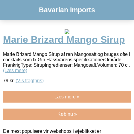
Bavarian Imports
Marie Brizard Mango Sirup
Marie Brizard Mango Sirup af ren Mangosaft og bruges ofte i
cocktails som fx Gin HassVarens specifikationerOmråde:
FrankrigType: SirupIngredienser: Mangosaft.Volumen: 70 cl.
(Læs mere)
79
kr.
(Vis fragtpris)
Læs mere »
Køb nu »
De mest populære vinwebshops i øjeblikket er