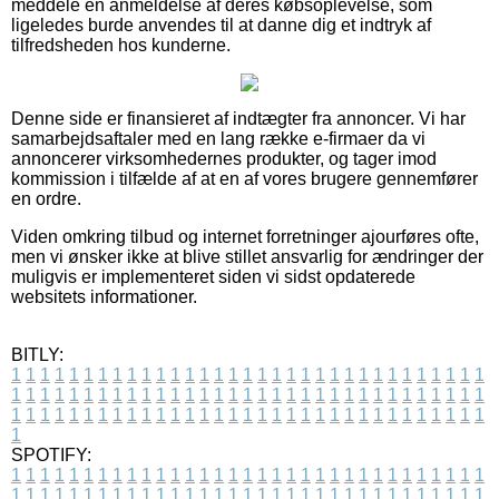
meddele en anmeldelse af deres købsoplevelse, som
ligeledes burde anvendes til at danne dig et indtryk af
tilfredsheden hos kunderne.
Denne side er finansieret af indtægter fra annoncer. Vi har
samarbejdsaftaler med en lang række e-firmaer da vi
annoncerer virksomhedernes produkter, og tager imod
kommission i tilfælde af at en af vores brugere gennemfører
en ordre.
Viden omkring tilbud og internet forretninger ajourføres ofte,
men vi ønsker ikke at blive stillet ansvarlig for ændringer der
muligvis er implementeret siden vi sidst opdaterede
websitets informationer.
BITLY:
1
1
1
1
1
1
1
1
1
1
1
1
1
1
1
1
1
1
1
1
1
1
1
1
1
1
1
1
1
1
1
1
1
1
1
1
1
1
1
1
1
1
1
1
1
1
1
1
1
1
1
1
1
1
1
1
1
1
1
1
1
1
1
1
1
1
1
1
1
1
1
1
1
1
1
1
1
1
1
1
1
1
1
1
1
1
1
1
1
1
1
1
1
1
1
1
1
1
1
1
SPOTIFY:
1
1
1
1
1
1
1
1
1
1
1
1
1
1
1
1
1
1
1
1
1
1
1
1
1
1
1
1
1
1
1
1
1
1
1
1
1
1
1
1
1
1
1
1
1
1
1
1
1
1
1
1
1
1
1
1
1
1
1
1
1
1
1
1
1
1