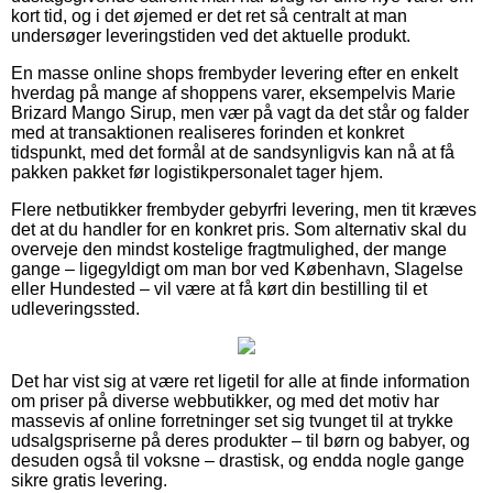
kort tid, og i det øjemed er det ret så centralt at man
undersøger leveringstiden ved det aktuelle produkt.
En masse online shops frembyder levering efter en enkelt
hverdag på mange af shoppens varer, eksempelvis Marie
Brizard Mango Sirup, men vær på vagt da det står og falder
med at transaktionen realiseres forinden et konkret
tidspunkt, med det formål at de sandsynligvis kan nå at få
pakken pakket før logistikpersonalet tager hjem.
Flere netbutikker frembyder gebyrfri levering, men tit kræves
det at du handler for en konkret pris. Som alternativ skal du
overveje den mindst kostelige fragtmulighed, der mange
gange – ligegyldigt om man bor ved København, Slagelse
eller Hundested – vil være at få kørt din bestilling til et
udleveringssted.
Det har vist sig at være ret ligetil for alle at finde information
om priser på diverse webbutikker, og med det motiv har
massevis af online forretninger set sig tvunget til at trykke
udsalgspriserne på deres produkter – til børn og babyer, og
desuden også til voksne – drastisk, og endda nogle gange
sikre gratis levering.