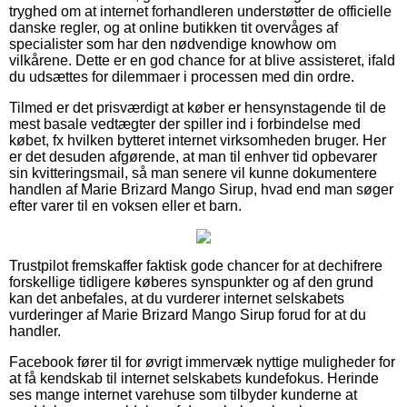
tryghed om at internet forhandleren understøtter de officielle
danske regler, og at online butikken tit overvåges af
specialister som har den nødvendige knowhow om
vilkårene. Dette er en god chance for at blive assisteret, ifald
du udsættes for dilemmaer i processen med din ordre.
Tilmed er det prisværdigt at køber er hensynstagende til de
mest basale vedtægter der spiller ind i forbindelse med
købet, fx hvilken bytteret internet virksomheden bruger. Her
er det desuden afgørende, at man til enhver tid opbevarer
sin kvitteringsmail, så man senere vil kunne dokumentere
handlen af Marie Brizard Mango Sirup, hvad end man søger
efter varer til en voksen eller et barn.
Trustpilot fremskaffer faktisk gode chancer for at dechifrere
forskellige tidligere køberes synspunkter og af den grund
kan det anbefales, at du vurderer internet selskabets
vurderinger af Marie Brizard Mango Sirup forud for at du
handler.
Facebook fører til for øvrigt immervæk nyttige muligheder for
at få kendskab til internet selskabets kundefokus. Herinde
ses mange internet varehuse som tilbyder kunderne at