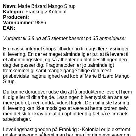
Navn:
Marie Brizard Mango Sirup
Kategori:
Frankrig > Kolonial
Producent:
Varenummer:
9886
EAN:
Vurderet til
3.8
ud af 5 stjerner baseret på
35
anmeldelser
En masse internet shops tilbyder nu til dags flere løsninger
til levering. En der er meget almindelig er p.t. at få leveret til
et afhentningssted, og så afhenter du blot bestillingen den
dag der passer dig. Fragtmetoden er jo ualmindeligt
fremkommelig, samt mange gange tillige den mest
prisbevidste fragtmulighed ved køb af Marie Brizard Mango
Sirup.
Du kunne derudover udse dig at få produkterne leveret hjem
til dig eller til dit arbejde. Løsningen bliver typisk en anelse
mere pebret, men endda yderst ligetil. Den billigste løsning
til levering kan ikke modsiges at være at hente ordren selv,
men det stiller krav om at du opholder dig tæt på e-firmaets
arbejdslager.
Leveringshastigheden på Frankrig > Kolonial er jo ekstremt
udslagsgivende såfremt man har brug for dine nye varer om