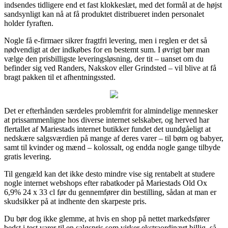
indsendes tidligere end et fast klokkeslæt, med det formål at de højst
sandsynligt kan nå at få produktet distribueret inden personalet
holder fyraften.
Nogle få e-firmaer sikrer fragtfri levering, men i reglen er det så
nødvendigt at der indkøbes for en bestemt sum. I øvrigt bør man
vælge den prisbilligste leveringsløsning, der tit – uanset om du
befinder sig ved Randers, Nakskov eller Grindsted – vil blive at få
bragt pakken til et afhentningssted.
Det er efterhånden særdeles problemfrit for almindelige mennesker
at prissammenligne hos diverse internet selskaber, og herved har
flertallet af Mariestads internet butikker fundet det uundgåeligt at
nedskære salgsværdien på mange af deres varer – til børn og babyer,
samt til kvinder og mænd – kolossalt, og endda nogle gange tilbyde
gratis levering.
Til gengæld kan det ikke desto mindre vise sig rentabelt at studere
nogle internet webshops efter rabatkoder på Mariestads Old Ox
6,9% 24 x 33 cl før du gennemfører din bestilling, sådan at man er
skudsikker på at indhente den skarpeste pris.
Du bør dog ikke glemme, at hvis en shop på nettet markedsfører
bedst i test varer til en salgspris som virker ekstraordinært billig, så