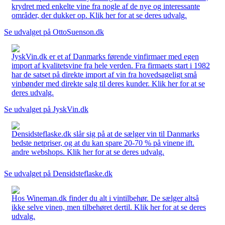
krydret med enkelte vine fra nogle af de nye og interessante
områder, der dukker op. Klik her for at se deres udvalg.
Se udvalget på OttoSuenson.dk
JyskVin.dk er et af Danmarks førende vinfirmaer med egen
import af kvalitetsvine fra hele verden. Fra firmaets start i 1982
har de satset på direkte import af vin fra hovedsageligt små
vinbønder med direkte salg til deres kunder. Klik her for at se
deres udvalg.
Se udvalget på JyskVin.dk
Densidsteflaske.dk slår sig på at de sælger vin til Danmarks
bedste netpriser, og at du kan spare 20-70 % på vinene ift.
andre webshops. Klik her for at se deres udvalg.
Se udvalget på Densidsteflaske.dk
Hos Wineman.dk finder du alt i vintilbehør. De sælger altså
ikke selve vinen, men tilbehøret dertil. Klik her for at se deres
udvalg.