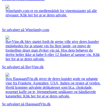
Winefamly.com er en medlemsklub for vinentusiaster på alle
niveauer. Klik her for at se deres udvalg.
Se udvalget på Winefamly.com
BayVine.dk blev startet fordi de gerne ville give deres kunder
muligheden for at smage vin fra flere lande, og prøve de
forskellige druer man dyrker vin på. Hos dem behøver du
derfor heller ikke at købe 6 eller 12 flasker af samme vin. Klik
her for at se deres udvalg.
Se udvalget på BayVine.dk
Hos HaugaardVin.dk giver de deres kunder gode og udsøgte
vine fra Frankrig, Australien, USA, Italien og resten af verden.
Hertil kommer udvalgte delikatesser som bl.a. chokolade,
gourmet kaffe og te, hjemmebagte småkager og håndlavede
karameller. Klik her for at se deres udvalg.
Se udvalget på HaugaardVin.dk