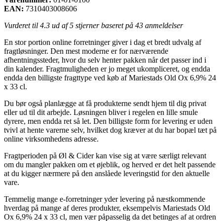
EAN:
7310403008606
Vurderet til
4.3
ud af 5 stjerner baseret på
43
anmeldelser
En stor portion online forretninger giver i dag et bredt udvalg af
fragtløsninger. Den mest moderne er for nærværende
afhentningssteder, hvor du selv henter pakken når det passer ind i
din kalender. Fragtmuligheden er jo meget ukompliceret, og endda
endda den billigste fragttype ved køb af Mariestads Old Ox 6,9% 24
x 33 cl.
Du bør også planlægge at få produkterne sendt hjem til dig privat
eller ud til dit arbejde. Løsningen bliver i regelen en lille smule
dyrere, men endda ret så let. Den billigste form for levering er uden
tvivl at hente varerne selv, hvilket dog kræver at du har bopæl tæt på
online virksomhedens adresse.
Fragtperioden på Øl & Cider kan vise sig at være særligt relevant
om du mangler pakken om et øjeblik, og herved er det helt passende
at du kigger nærmere på den anslåede leveringstid for den aktuelle
vare.
Temmelig mange e-forretninger yder levering på næstkommende
hverdag på mange af deres produkter, eksempelvis Mariestads Old
Ox 6,9% 24 x 33 cl, men vær påpasselig da det betinges af at ordren