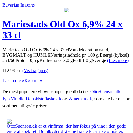
Bavarian Imports
Mariestads Old Ox 6,9% 24 x
33 cl
Mariestads Old Ox 6,9% 24 x 33 clVaredeklarationVand,
BYGMALT og HUMLENæringsindhold pr. 100 g:Energi (kj/kcal)
251/60Protein 0,5 gKulhydrater 3,0 gFedt 1,0 gSverige
(Læs mere)
112.99
kr.
(Vis fragtpris)
Læs mere »
Køb nu »
De mest populære vinwebshops i øjeblikket er
OttoSuenson.dk
,
JyskVin.dk
,
Densidsteflaske.dk
og
Wineman.dk
, som alle har et stort
sortiment til gode priser.
OttoSuenson.dk er et vinfirma, der har fokus på vine i den gode
ende af spektret. De tilbyder dig vine fra de klassiske områder,