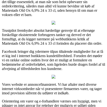
det tillige essesentielt, at man når som helst opbevarer sin
ordrekvittering, således man altid vil kunne bevidne sit køb af
Mariestads Old Ox 6,9% 24 x 33 cl, uden hensyn til om man er
voksen eller et barn.
Trustpilot frembyder absolut hæderlige genveje til at eftersøge
forskellige eksisterende forbrugeres tanker og derved er det
fornuftigt, at du kigger nærmere på webbutikkens kritik af
Mariestads Old Ox 6,9% 24 x 33 cl forinden du placerer din ordre.
Facebook bringer dig ydermere tilpas tiltalende muligheder for at få
et kig ind i internet butikkens kundetilfredshed. Foruden det møder
vi en række online outlets hvor det er muligt at formulere en
bedømmelse af ordreforløbet, som ligeledes burde drages fordel af til
afvejning af tilfredsheden hos kunderne.
Vores website er annoncefinansieret. Vi har aftaler med diverse
internet virksomheder når vi præsenterer firmaernes varer, og tager
imod provision såfremt du udfører et indkøb.
Orientering om varer og e-forhandlere værnes om hyppigt, men vi
påtager os intet ansvar for rettelser der muligvis er udført siden