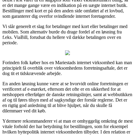
er det mange gange være en indikation på en uægte internet butik.
Bestillinger med kort er på den anden side omfattet af et lovbud,
som garanterer dig overfor svindlende internet foretagender.
Vi slår generelt et slag for betalinger med kort eller betalinger med
mobilen. Som alternativ burde du drage fordel af en løsning fra
f.eks. ViaBill, forudsat du hellere vil dække betalingen over en
periode.
Forinden folk køber hos en Mariestads internet virksomhed kan man
principielt få overblik over virksomhedens forretningsaftale, det er
dog tit et tidskrævende arbejde.
En anden løsning kunne være at se hvorvidt online forretningen er
verificeret af e-mærket, eftersom det ofte er en sikkerhed for at
netshoppen efterfølger de danske retningslinjer, samt at webbutikken
af og til føres tilsyn med af sagkyndige der forstår reglerne. Det er
en rigtig god anledning til at blive hjulpet, når du skulle få
dilemmaer ved dit køb.
Ydermere rekommanderer vi at man er omhyggelig omkring de mest
vitale forhold der har betydning for bestillingen, som for eksempel
hvilken byttepolitik internet virksomheden tilbyder. I den relation er