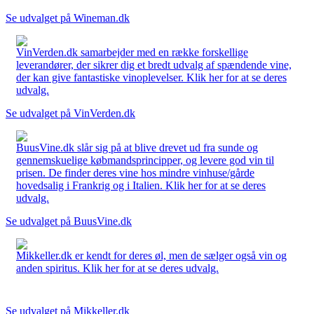
Se udvalget på Wineman.dk
VinVerden.dk samarbejder med en række forskellige
leverandører, der sikrer dig et bredt udvalg af spændende vine,
der kan give fantastiske vinoplevelser. Klik her for at se deres
udvalg.
Se udvalget på VinVerden.dk
BuusVine.dk slår sig på at blive drevet ud fra sunde og
gennemskuelige købmandsprincipper, og levere god vin til
prisen. De finder deres vine hos mindre vinhuse/gårde
hovedsalig i Frankrig og i Italien. Klik her for at se deres
udvalg.
Se udvalget på BuusVine.dk
Mikkeller.dk er kendt for deres øl, men de sælger også vin og
anden spiritus. Klik her for at se deres udvalg.
Se udvalget på Mikkeller.dk