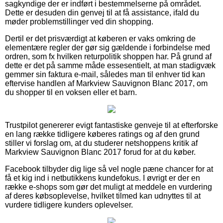
sagkyndige der er indført i bestemmelserne på området.
Dette er desuden din genvej til at få assistance, ifald du
møder problemstillinger ved din shopping.
Dertil er det prisværdigt at køberen er vaks omkring de
elementære regler der gør sig gældende i forbindelse med
ordren, som fx hvilken returpolitik shoppen har. På grund af
dette er det på samme måde essesentielt, at man stadigvæk
gemmer sin faktura e-mail, således man til enhver tid kan
eftervise handlen af Markview Sauvignon Blanc 2017, om
du shopper til en voksen eller et barn.
Trustpilot genererer evigt fantastiske genveje til at efterforske
en lang række tidligere køberes ratings og af den grund
stiller vi forslag om, at du studerer netshoppens kritik af
Markview Sauvignon Blanc 2017 forud for at du køber.
Facebook tilbyder dig lige så vel nogle pæne chancer for at
få et kig ind i netbutikkens kundefokus. I øvrigt er der en
række e-shops som gør det muligt at meddele en vurdering
af deres købsoplevelse, hvilket tilmed kan udnyttes til at
vurdere tidligere kunders oplevelser.