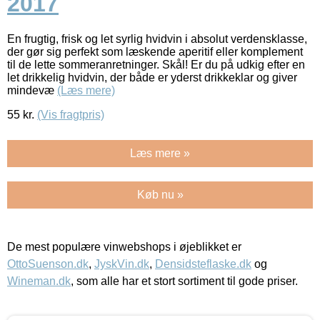
2017
En frugtig, frisk og let syrlig hvidvin i absolut verdensklasse,
der gør sig perfekt som læskende aperitif eller komplement
til de lette sommeranretninger. Skål! Er du på udkig efter en
let drikkelig hvidvin, der både er yderst drikkeklar og giver
mindevæ
(Læs mere)
55
kr.
(Vis fragtpris)
Læs mere »
Køb nu »
De mest populære vinwebshops i øjeblikket er
OttoSuenson.dk
,
JyskVin.dk
,
Densidsteflaske.dk
og
Wineman.dk
, som alle har et stort sortiment til gode priser.