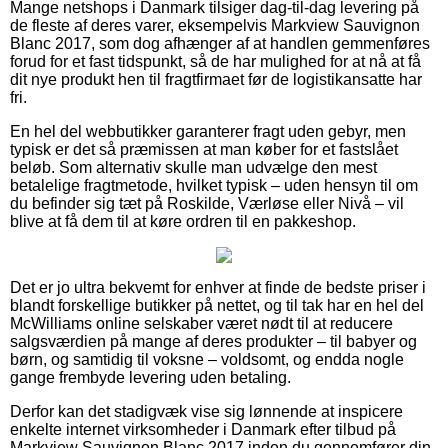
Mange netshops i Danmark tilsiger dag-til-dag levering på
de fleste af deres varer, eksempelvis Markview Sauvignon
Blanc 2017, som dog afhænger af at handlen gemmenføres
forud for et fast tidspunkt, så de har mulighed for at nå at få
dit nye produkt hen til fragtfirmaet før de logistikansatte har
fri.
En hel del webbutikker garanterer fragt uden gebyr, men
typisk er det så præmissen at man køber for et fastslået
beløb. Som alternativ skulle man udvælge den mest
betalelige fragtmetode, hvilket typisk – uden hensyn til om
du befinder sig tæt på Roskilde, Værløse eller Nivå – vil
blive at få dem til at køre ordren til en pakkeshop.
Det er jo ultra bekvemt for enhver at finde de bedste priser i
blandt forskellige butikker på nettet, og til tak har en hel del
McWilliams online selskaber været nødt til at reducere
salgsværdien på mange af deres produkter – til babyer og
børn, og samtidig til voksne – voldsomt, og endda nogle
gange frembyde levering uden betaling.
Derfor kan det stadigvæk vise sig lønnende at inspicere
enkelte internet virksomheder i Danmark efter tilbud på
Markview Sauvignon Blanc 2017 inden du gennemfører din