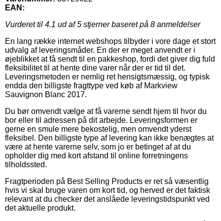
EAN:
Vurderet til
4.1
ud af 5 stjerner baseret på
8
anmeldelser
En lang række internet webshops tilbyder i vore dage et stort
udvalg af leveringsmåder. En der er meget anvendt er i
øjeblikket at få sendt til en pakkeshop, fordi det giver dig fuld
fleksibilitet til at hente dine varer når der er tid til det.
Leveringsmetoden er nemlig ret hensigtsmæssig, og typisk
endda den billigste fragttype ved køb af Markview
Sauvignon Blanc 2017.
Du bør omvendt vælge at få varerne sendt hjem til hvor du
bor eller til adressen på dit arbejde. Leveringsformen er
gerne en smule mere bekostelig, men omvendt yderst
fleksibel. Den billigste type af levering kan ikke benægtes at
være at hente varerne selv, som jo er betinget af at du
opholder dig med kort afstand til online forretningens
tilholdssted.
Fragtperioden på Best Selling Products er ret så væsentlig
hvis vi skal bruge varen om kort tid, og herved er det faktisk
relevant at du checker det anslåede leveringstidspunkt ved
det aktuelle produkt.