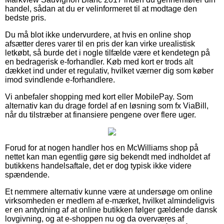
handel, sådan at du er velinformeret til at modtage den
bedste pris.
Du må blot ikke undervurdere, at hvis en online shop
afsætter deres varer til en pris der kan virke urealistisk
letkøbt, så burde det i nogle tilfælde være et kendetegn på
en bedragerisk e-forhandler. Køb med kort er trods alt
dækket ind under et regulativ, hvilket værner dig som køber
imod svindlende e-forhandlere.
Vi anbefaler shopping med kort eller MobilePay. Som
alternativ kan du drage fordel af en løsning som fx ViaBill,
når du tilstræber at finansiere pengene over flere uger.
Forud for at nogen handler hos en McWilliams shop på
nettet kan man egentlig gøre sig bekendt med indholdet af
butikkens handelsaftale, det er dog typisk ikke videre
spændende.
Et nemmere alternativ kunne være at undersøge om online
virksomheden er medlem af e-mærket, hvilket almindeligvis
er en antydning af at online butikken følger gældende dansk
lovgivning, og at e-shoppen nu og da overværes af