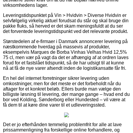
virksomhedens lager.
Leveringstidspunktet på Vin > Hvidvin > Diverse Hvidvin er
selvfølgelig virkelig aktuel forudsat du står og skal bruge din
pakke fluks, så herved er det skam meningsfuldt at du ser
det forventede leveringstidspunkt ved det relevante produkt.
Størstedelen af e-firmaer i Danmark annoncerer levering på
næstkommende hverdag på massevis af produkter,
eksempelvis Marques de Borba Vinhas Velhas Hvid 12,5%
75 cl, men vær på vagt da det er afhængig af at ordren laves
forud for et fastslået tidspunkt, så de har udsigt til at kunne
nå at få de nye varer afsendt inden de logistikansatte får fri.
En hel del internet forretninger sikrer levering uden
omkostninger, men for det meste er det forbeholdt når du
aftager for et konkret beløb. Ellers burde man vælge den
billigste løsning til levering, der mange gange – hvad end du
bor ved Kolding, Sønderborg eller Hundested – vil være at
få dem til at køre dine varer til et udleveringssted.
Det er jo efterhånden temmelig problemfrit for alle at lave
prissammenligning fra forskellige online forhandlere, og