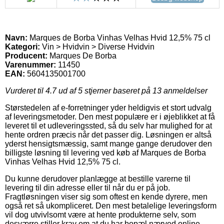
Navn:
Marques de Borba Vinhas Velhas Hvid 12,5% 75 cl
Kategori:
Vin > Hvidvin > Diverse Hvidvin
Producent:
Marques De Borba
Varenummer:
11450
EAN:
5604135001700
Vurderet til
4.7
ud af 5 stjerner baseret på
13
anmeldelser
Størstedelen af e-forretninger yder heldigvis et stort udvalg
af leveringsmetoder. Den mest populære er i øjeblikket at få
leveret til et udleveringssted, så du selv har mulighed for at
hente ordren præcis når det passer dig. Løsningen er altså
yderst hensigtsmæssig, samt mange gange derudover den
billigste løsning til levering ved køb af Marques de Borba
Vinhas Velhas Hvid 12,5% 75 cl.
Du kunne derudover planlægge at bestille varerne til
levering til din adresse eller til når du er på job.
Fragtløsningen viser sig som oftest en kende dyrere, men
også ret så ukompliceret. Den mest betalelige leveringsform
vil dog utvivlsomt være at hente produkterne selv, som
desværre stiller krav om at du har bopæl nærved online