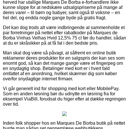
herved har utallige Marques De Borba e-forhandlere ikke
kunne slippe for at nedskære udsalgspriserne på mange af
deres varer – til børn og babyer, samt også til voksne – en
hel del, og endda nogle gange byde på gratis fragt.
Det kan dog trods alt være indbringende at sammenholde et
par forretninger på nettet efter rabatkoder på Marques de
Borba Vinhas Velhas Hvid 12,5% 75 cl før du handler, sådan
at du er skråsikker på at få fat i den bedste pris.
Man skal dog være så påvagt, at såfremt en online butik
reklamerer deres produkter for en salgspris der kan ses som
enormt god, så kan det mange gange være et fingerpeg om
en snydagtig shop. Betalinger med kort er i hvert fald
omfattet af en anordning, hvilket skærmer dig som køber
overfor snydagtige internet firmaer.
Vi går generelt ind for shopping med kort eller MobilePay.
Som en anden løsning bør du udnytte en løsning fra for
eksempel ViaBill, forudsat du higer efter at dække regningen
over tid.
Inden folk shopper hos en Marques De Borba butik på nettet
burde man sådan set gennemlæse webbutikkens