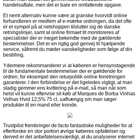
handelsaftale, men det er bare en omfattende opgave.
Et nemt alternativ kunne være at granske hvorvidt online
forhandleren er medlem af e-mærke ordningen, da det ofte
er et sympol på at netshoppen tilslutter sig de danske
retningslinjer, samt at online firmaet tit monitoreres af
specialister der er meget bekendte med de gældende
bestemmelser. Det er en rigtig god genvej til hjælpende
service, såfremt du møder vanskeligheder som følge af din
bestilling.
Ydermere rekommanderer vi at køberen er hensynstagende
til de fundamentale bestemmelser der er gældende for
ordren, for eksempel den returpolitik online forretningen
garanterer. I den forbindelse er det ligeledes vigtigt, at man
stadig gemmer ens kvittering på e-mail, så man når som
helst vil kunne eftervise sit køb af Marques de Borba Vinhas
Velhas Hvid 12,5% 75 cl, uafhængig om man søger
produkter til en mand eller kvinde.
Trustpilot frembringer de facto fantastiske muligheder for at
efterforske en stor portion øvrige køberes opfattelser og
derved er det anbefalelsesværdigt, at du analyserer internet