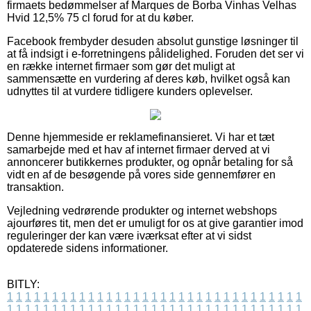
firmaets bedømmelser af Marques de Borba Vinhas Velhas
Hvid 12,5% 75 cl forud for at du køber.
Facebook frembyder desuden absolut gunstige løsninger til
at få indsigt i e-forretningens pålidelighed. Foruden det ser vi
en række internet firmaer som gør det muligt at
sammensætte en vurdering af deres køb, hvilket også kan
udnyttes til at vurdere tidligere kunders oplevelser.
Denne hjemmeside er reklamefinansieret. Vi har et tæt
samarbejde med et hav af internet firmaer derved at vi
annoncerer butikkernes produkter, og opnår betaling for så
vidt en af de besøgende på vores side gennemfører en
transaktion.
Vejledning vedrørende produkter og internet webshops
ajourføres tit, men det er umuligt for os at give garantier imod
reguleringer der kan være iværksat efter at vi sidst
opdaterede sidens informationer.
BITLY:
1
1
1
1
1
1
1
1
1
1
1
1
1
1
1
1
1
1
1
1
1
1
1
1
1
1
1
1
1
1
1
1
1
1
1
1
1
1
1
1
1
1
1
1
1
1
1
1
1
1
1
1
1
1
1
1
1
1
1
1
1
1
1
1
1
1