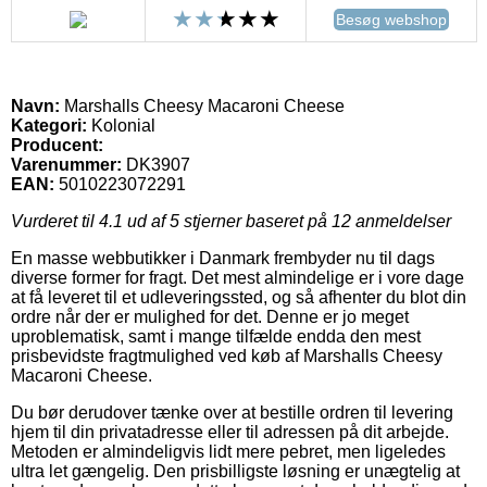
Besøg webshop
Navn:
Marshalls Cheesy Macaroni Cheese
Kategori:
Kolonial
Producent:
Varenummer:
DK3907
EAN:
5010223072291
Vurderet til
4.1
ud af 5 stjerner baseret på
12
anmeldelser
En masse webbutikker i Danmark frembyder nu til dags
diverse former for fragt. Det mest almindelige er i vore dage
at få leveret til et udleveringssted, og så afhenter du blot din
ordre når der er mulighed for det. Denne er jo meget
uproblematisk, samt i mange tilfælde endda den mest
prisbevidste fragtmulighed ved køb af Marshalls Cheesy
Macaroni Cheese.
Du bør derudover tænke over at bestille ordren til levering
hjem til din privatadresse eller til adressen på dit arbejde.
Metoden er almindeligvis lidt mere pebret, men ligeledes
ultra let gængelig. Den prisbilligste løsning er unægtelig at