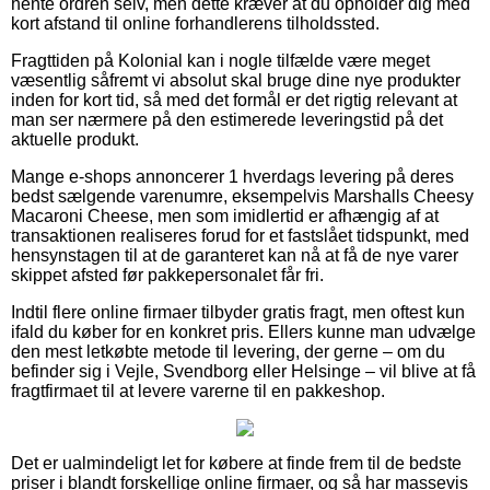
hente ordren selv, men dette kræver at du opholder dig med
kort afstand til online forhandlerens tilholdssted.
Fragttiden på Kolonial kan i nogle tilfælde være meget
væsentlig såfremt vi absolut skal bruge dine nye produkter
inden for kort tid, så med det formål er det rigtig relevant at
man ser nærmere på den estimerede leveringstid på det
aktuelle produkt.
Mange e-shops annoncerer 1 hverdags levering på deres
bedst sælgende varenumre, eksempelvis Marshalls Cheesy
Macaroni Cheese, men som imidlertid er afhængig af at
transaktionen realiseres forud for et fastslået tidspunkt, med
hensynstagen til at de garanteret kan nå at få de nye varer
skippet afsted før pakkepersonalet får fri.
Indtil flere online firmaer tilbyder gratis fragt, men oftest kun
ifald du køber for en konkret pris. Ellers kunne man udvælge
den mest letkøbte metode til levering, der gerne – om du
befinder sig i Vejle, Svendborg eller Helsinge – vil blive at få
fragtfirmaet til at levere varerne til en pakkeshop.
Det er ualmindeligt let for købere at finde frem til de bedste
priser i blandt forskellige online firmaer, og så har massevis