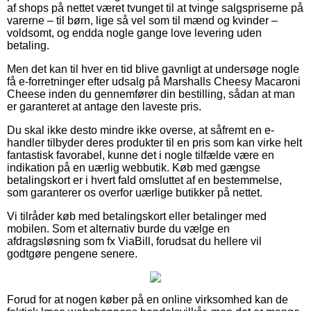
af shops på nettet været tvunget til at tvinge salgspriserne på
varerne – til børn, lige så vel som til mænd og kvinder –
voldsomt, og endda nogle gange love levering uden
betaling.
Men det kan til hver en tid blive gavnligt at undersøge nogle
få e-forretninger efter udsalg på Marshalls Cheesy Macaroni
Cheese inden du gennemfører din bestilling, sådan at man
er garanteret at antage den laveste pris.
Du skal ikke desto mindre ikke overse, at såfremt en e-
handler tilbyder deres produkter til en pris som kan virke helt
fantastisk favorabel, kunne det i nogle tilfælde være en
indikation på en uærlig webbutik. Køb med gængse
betalingskort er i hvert fald omsluttet af en bestemmelse,
som garanterer os overfor uærlige butikker på nettet.
Vi tilråder køb med betalingskort eller betalinger med
mobilen. Som et alternativ burde du vælge en
afdragsløsning som fx ViaBill, forudsat du hellere vil
godtgøre pengene senere.
Forud for at nogen køber på en online virksomhed kan de