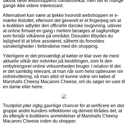
faktisk læse webshoppens handelsvilkår, men det er mange
gange ikke videre interessant.
Alternativet kan være at tjekke hvorvidt webshoppen er e-
mærke tilsluttet, eftersom det generelt er et fingerpeg om at
e-butikken adlyder den officielle danske lovgivning, udover
at online firmaet en gang i mellem besøges af sagkyndige
som forstår vilkårene på området. Desuden tilbydes du
lejlighed til at blive assisteret, såfremt du forvoldes
vanskeligheder i forbindelse med din shopping.
Yderligere er det prisværdigt at køber er klar over de mest
aktuelle vilkår der indvirker på bestillingen, som fx den
ombytningsret online virksomheden bruger. I relation til det
er det samtidig relevant, at man når som helst opbevarer sin
ordrekvittering, så man altid vil kunne vidne om købet af
Marshalls Cheesy Macaroni Cheese, om du søger en vare til
en dame eller herre.
Trustpilot yder rigtig gavnlige chancer for at verificere en stor
gruppe andre kunders reflektioner og derved tilrådes det, at
du eftergår e-butikkens anmeldelser af Marshalls Cheesy
Macaroni Cheese inden du shopper.