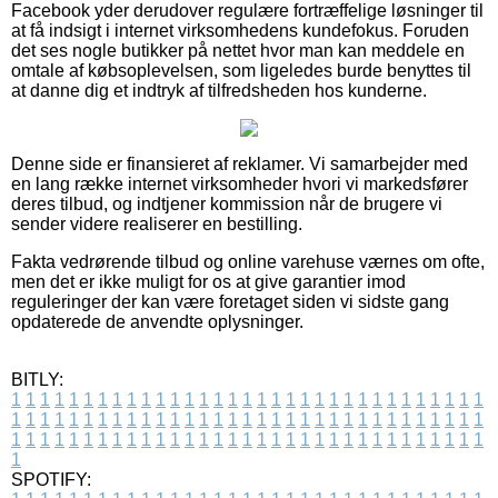
Facebook yder derudover regulære fortræffelige løsninger til
at få indsigt i internet virksomhedens kundefokus. Foruden
det ses nogle butikker på nettet hvor man kan meddele en
omtale af købsoplevelsen, som ligeledes burde benyttes til
at danne dig et indtryk af tilfredsheden hos kunderne.
Denne side er finansieret af reklamer. Vi samarbejder med
en lang række internet virksomheder hvori vi markedsfører
deres tilbud, og indtjener kommission når de brugere vi
sender videre realiserer en bestilling.
Fakta vedrørende tilbud og online varehuse værnes om ofte,
men det er ikke muligt for os at give garantier imod
reguleringer der kan være foretaget siden vi sidste gang
opdaterede de anvendte oplysninger.
BITLY:
1
1
1
1
1
1
1
1
1
1
1
1
1
1
1
1
1
1
1
1
1
1
1
1
1
1
1
1
1
1
1
1
1
1
1
1
1
1
1
1
1
1
1
1
1
1
1
1
1
1
1
1
1
1
1
1
1
1
1
1
1
1
1
1
1
1
1
1
1
1
1
1
1
1
1
1
1
1
1
1
1
1
1
1
1
1
1
1
1
1
1
1
1
1
1
1
1
1
1
1
SPOTIFY: