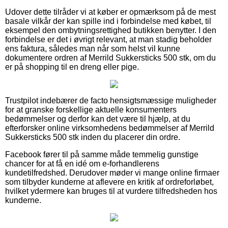
Udover dette tilråder vi at køber er opmærksom på de mest
basale vilkår der kan spille ind i forbindelse med købet, til
eksempel den ombytningsrettighed butikken benytter. I den
forbindelse er det i øvrigt relevant, at man stadig beholder
ens faktura, således man når som helst vil kunne
dokumentere ordren af Merrild Sukkersticks 500 stk, om du
er på shopping til en dreng eller pige.
Trustpilot indebærer de facto hensigtsmæssige muligheder
for at granske forskellige aktuelle konsumenters
bedømmelser og derfor kan det være til hjælp, at du
efterforsker online virksomhedens bedømmelser af Merrild
Sukkersticks 500 stk inden du placerer din ordre.
Facebook fører til på samme måde temmelig gunstige
chancer for at få en idé om e-forhandlerens
kundetilfredshed. Derudover møder vi mange online firmaer
som tilbyder kunderne at aflevere en kritik af ordreforløbet,
hvilket ydermere kan bruges til at vurdere tilfredsheden hos
kunderne.