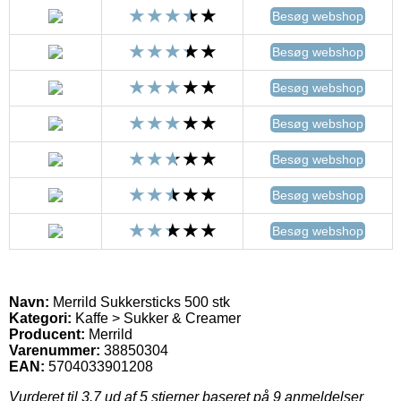
Besøg webshop
Besøg webshop
Besøg webshop
Besøg webshop
Besøg webshop
Besøg webshop
Besøg webshop
Navn:
Merrild Sukkersticks 500 stk
Kategori:
Kaffe > Sukker & Creamer
Producent:
Merrild
Varenummer:
38850304
EAN:
5704033901208
Vurderet til
3.7
ud af 5 stjerner baseret på
9
anmeldelser