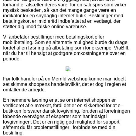
forhandler afsætter deres varer for en salgspris som virker
mystisk beskeden, så kan det mange gange være en
indikator for en snydagtig internet butik. Bestillinger med
betalingskort er imidlertid indbefattet af en vedtægt, der
støtter dig imod falske online varehuse.
Vi anbefaler bestillinger med betalingskort eller
mobilbetaling. Som en alternativ mulighed burde du drage
fordel af en løsning på afbetaling som for eksempel ViaBill,
når du har til hensigt at godtgøre omkostningerne over en
periode.
Før folk handler på en Merrild webshop kunne man ideelt
set skimme shoppens handelsvilkår, det er dog i reglen et
omfattende arbejde.
En nemmere løsning er at se om internet shoppen er
verificeret af e-mærket, fordi det er en sikkerhed for at e-
butikken forsvarer dansk lovgivning, foruden at forretningen
løbende overvåges af eksperter som har indsigt i
lovgivningen. Det er en rigtig god mulighed for support,
såfremt du får problemstillinger i forbindelse med din
bestilling.