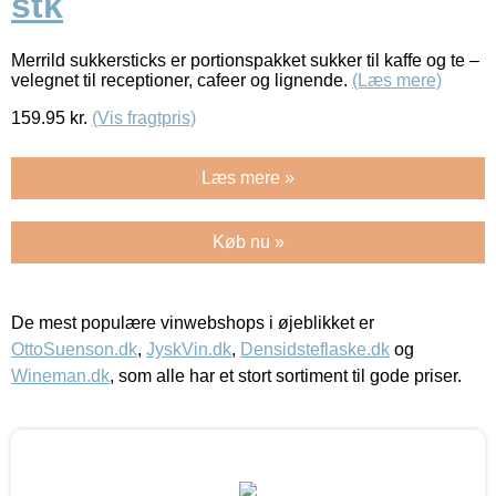
stk
Merrild sukkersticks er portionspakket sukker til kaffe og te –
velegnet til receptioner, cafeer og lignende.
(Læs mere)
159.95
kr.
(Vis fragtpris)
Læs mere »
Køb nu »
De mest populære vinwebshops i øjeblikket er
OttoSuenson.dk
,
JyskVin.dk
,
Densidsteflaske.dk
og
Wineman.dk
, som alle har et stort sortiment til gode priser.