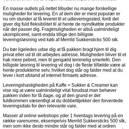
En masse outlets på nettet tilbyder nu mange forskellige
muligheder for levering. En af dem der er mest populær er
nu om stunder at få leveret til et udleveringssted, fordi det
giver dig fuld fleksibilitet til at hente de nyindkøbte produkter
når det passer dig. Fragtmuligheden er altså ualmindeligt
ukompliceret, samt endda tillige den billigste
leveringsløsning ved køb af Merrild Sukkersticks 500 stk.
Du bør ligeledes udse dig at få pakken bragt hjem til dig
privat eller ud til dit arbejdes adresse. Muligheden bliver tit et
hak mere pebret, men til gengæld temmelig smertefri. Den
billigste løsning til levering vil dog i de fleste tilfælde være at
hente produkterne selv, hvilket dog står og falder med at du
lever i kort afstand af internet firmaets adresse.
Leveringshastigheden på Kaffe > Sukker & Creamer kan
vise sig at være ualmindeligt vital forudsat man behøver
pakken inden for få dage, og af den grund er det
fuldkommen væsentligt at du dobbelttjekker den forventede
leveringsdato for den relevante vare.
Masser af online webshops yder 1 hverdags levering på en
række varenumre, eksempelvis Merrild Sukkersticks 500 stk,
men som ikke desto mindre står og falder med at ordren