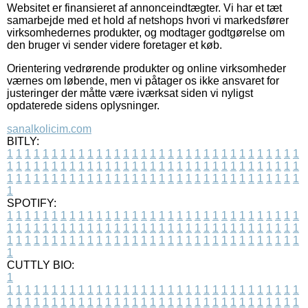
Websitet er finansieret af annonceindtægter. Vi har et tæt
samarbejde med et hold af netshops hvori vi markedsfører
virksomhedernes produkter, og modtager godtgørelse om
den bruger vi sender videre foretager et køb.
Orientering vedrørende produkter og online virksomheder
værnes om løbende, men vi påtager os ikke ansvaret for
justeringer der måtte være iværksat siden vi nyligst
opdaterede sidens oplysninger.
sanalkolicim.com
BITLY:
1
1
1
1
1
1
1
1
1
1
1
1
1
1
1
1
1
1
1
1
1
1
1
1
1
1
1
1
1
1
1
1
1
1
1
1
1
1
1
1
1
1
1
1
1
1
1
1
1
1
1
1
1
1
1
1
1
1
1
1
1
1
1
1
1
1
1
1
1
1
1
1
1
1
1
1
1
1
1
1
1
1
1
1
1
1
1
1
1
1
1
1
1
1
1
1
1
1
1
1
SPOTIFY:
1
1
1
1
1
1
1
1
1
1
1
1
1
1
1
1
1
1
1
1
1
1
1
1
1
1
1
1
1
1
1
1
1
1
1
1
1
1
1
1
1
1
1
1
1
1
1
1
1
1
1
1
1
1
1
1
1
1
1
1
1
1
1
1
1
1
1
1
1
1
1
1
1
1
1
1
1
1
1
1
1
1
1
1
1
1
1
1
1
1
1
1
1
1
1
1
1
1
1
1
CUTTLY BIO:
1
1
1
1
1
1
1
1
1
1
1
1
1
1
1
1
1
1
1
1
1
1
1
1
1
1
1
1
1
1
1
1
1
1
1
1
1
1
1
1
1
1
1
1
1
1
1
1
1
1
1
1
1
1
1
1
1
1
1
1
1
1
1
1
1
1
1