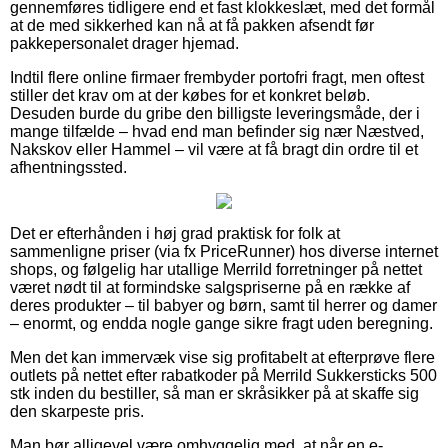
gennemføres tidligere end et fast klokkeslæt, med det formål
at de med sikkerhed kan nå at få pakken afsendt før
pakkepersonalet drager hjemad.
Indtil flere online firmaer frembyder portofri fragt, men oftest
stiller det krav om at der købes for et konkret beløb.
Desuden burde du gribe den billigste leveringsmåde, der i
mange tilfælde – hvad end man befinder sig nær Næstved,
Nakskov eller Hammel – vil være at få bragt din ordre til et
afhentningssted.
Det er efterhånden i høj grad praktisk for folk at
sammenligne priser (via fx PriceRunner) hos diverse internet
shops, og følgelig har utallige Merrild forretninger på nettet
været nødt til at formindske salgspriserne på en række af
deres produkter – til babyer og børn, samt til herrer og damer
– enormt, og endda nogle gange sikre fragt uden beregning.
Men det kan immervæk vise sig profitabelt at efterprøve flere
outlets på nettet efter rabatkoder på Merrild Sukkersticks 500
stk inden du bestiller, så man er skråsikker på at skaffe sig
den skarpeste pris.
Man bør alligevel være omhyggelig med, at når en e-