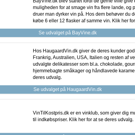
BayVine.dk blev startet fordi de gerne ville give
muligheden for at smage vin fra flere lande, og p
druer man dyrker vin på. Hos dem behøver du der
købe 6 eller 12 flasker af samme vin. Klik her fo
Se udvalget på BayVine.dk
Hos HaugaardVin.dk giver de deres kunder gode
Frankrig, Australien, USA, Italien og resten af v
udvalgte delikatesser som bl.a. chokolade, gourm
hjemmebagte småkager og håndlavede karameller
deres udvalg.
Se udvalget på HaugaardVin.dk
VinTilKostpris.dk er en vinklub, som giver dig m
til indkøbspriser. Klik her for at se deres udvalg.