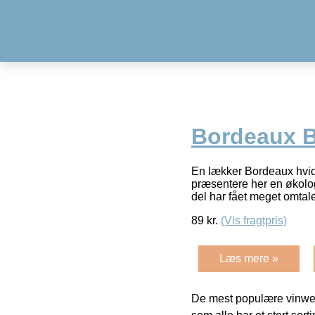
Bordeaux B
En lækker Bordeaux hvid
præsentere her en økolo
del har fået meget omtale
89
kr.
(Vis fragtpris)
Læs mere »
De mest populære vinweb