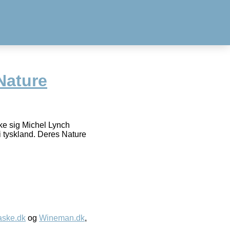
Nature
e sig Michel Lynch
 tyskland. Deres Nature
aske.dk
og
Wineman.dk
,