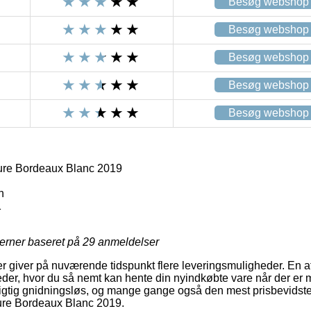
Besøg webshop
Besøg webshop
Besøg webshop
Besøg webshop
Besøg webshop
ure Bordeaux Blanc 2019
h
1
jerner baseret på
29
anmeldelser
r giver på nuværende tidspunkt flere leveringsmuligheder. En af
der, hvor du så nemt kan hente din nyindkøbte vare når der er m
 rigtig gnidningsløs, og mange gange også den mest prisbevidst
ure Bordeaux Blanc 2019.