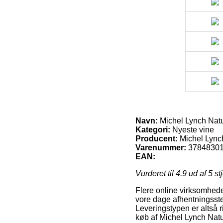
Navn:
Michel Lynch Nat
Kategori:
Nyeste vine
Producent:
Michel Lync
Varenummer:
3784830
EAN:
Vurderet til
4.9
ud af 5 st
Flere online virksomhede
vore dage afhentningsste
Leveringstypen er altså
køb af Michel Lynch Nat