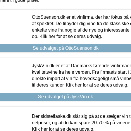
ment til gode priser.
OttoSuenson.dk er et vinfirma, der har fokus på
af spektret. De tilbyder dig vine fra de klassisk
enkelte vine fra nogle af de nye og interessante
op. Klik her for at se deres udvalg.
Se udvalget på OttoSuenson.dk
JyskVin.dk er et af Danmarks førende vinfirmae
kvalitetsvine fra hele verden. Fra firmaets start 
direkte import af vin fra hovedsageligt små vinb
til deres kunder. Klik her for at se deres udvalg.
Se udvalget på JyskVin.dk
Densidsteflaske.dk slår sig på at de sælger vin
netpriser, og at du kan spare 20-70 % på vinene
Klik her for at se deres udvalg.