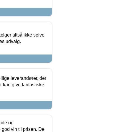
ælger altså ikke selve
res udvalg.
lige leverandører, der
r kan give fantastiske
unde og
od vin til prisen. De