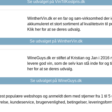
Se udvalget på VinTilKostpris.dk
WintherVin.dk er en far og søn-virksomhed der 
akkumuleret et stort sortiment af kvalitetsvin til pri
Klik her for at se deres udvalg.
Se udvalget på WintherVin.dk
WineGuys.dk er stiftet af Kristian og Jan i 2016
levere god vin, som de selv kan stå inde for og til
her for at se deres udvalg.
Se udvalget på WineGuys.dk
t populære webshops og anmeldt dem med stjerner fra 1 til 5 ud
rrelse, kundeservice, brugervenlighed, betingelser, leveringsfor