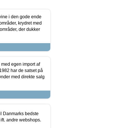
 vine i den gode ende
e områder, krydret med
 områder, der dukker
r med egen import af
i 1982 har de satset på
ønder med direkte salg
 til Danmarks bedste
 ift. andre webshops.