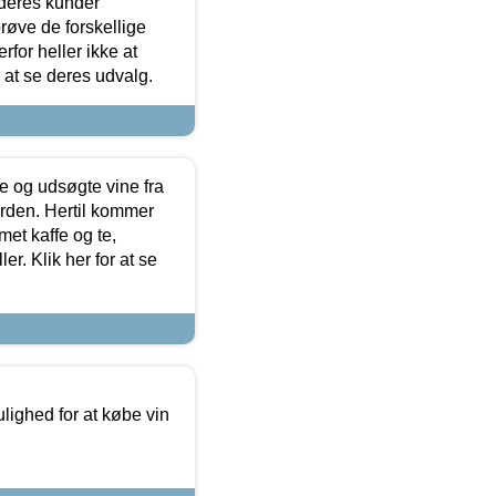
 deres kunder
røve de forskellige
for heller ikke at
r at se deres udvalg.
 og udsøgte vine fra
erden. Hertil kommer
et kaffe og te,
. Klik her for at se
ulighed for at købe vin