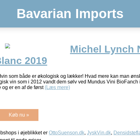
Bavarian Imports
Michel Lynch 
lanc 2019
vin som både er økologisk og lækker! Hvad mere kan man ønsk
gisk vin som i 2012 vandt dem sølv ved Mundus Vini BioFanch i
 og er en af de først
(Læs mere)
Køb nu »
shops i øjeblikket er
OttoSuenson.dk
,
JyskVin.dk
,
Densidstefl