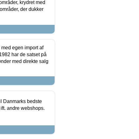
e områder, krydret med
 områder, der dukker
r med egen import af
i 1982 har de satset på
ønder med direkte salg
 til Danmarks bedste
 ift. andre webshops.