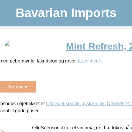
Bavarian Imports
Mint Refresh, 
 med pebermynte, lakridsrod og roser.
(Læs mere)
Køb nu »
shops i øjeblikket er
OttoSuenson.dk
,
JyskVin.dk
,
Densidstefl
ment til gode priser.
OttoSuenson.dk er et vinfirma, der har fokus på