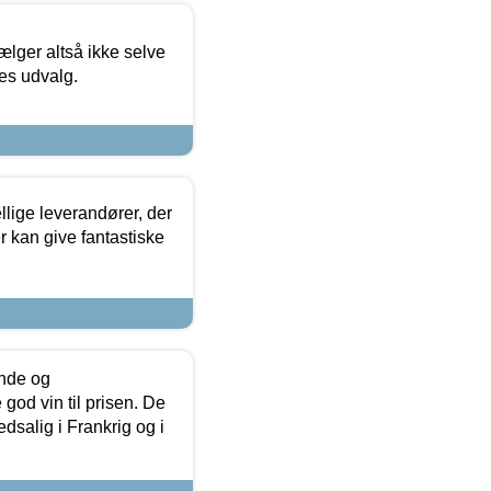
ælger altså ikke selve
res udvalg.
lige leverandører, der
r kan give fantastiske
unde og
od vin til prisen. De
dsalig i Frankrig og i