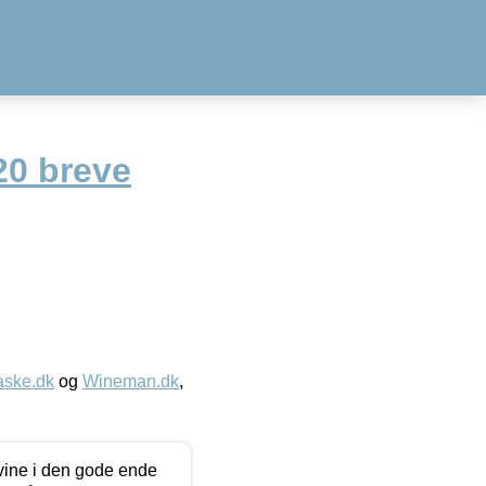
20 breve
aske.dk
og
Wineman.dk
,
 vine i den gode ende