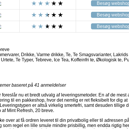
Besøg websho
Besøg websho
Besøg websho
breve
rvarer, Drikke, Varme drikke, Te, Te Smagsvarianter, Lakrids t
 Urtete, Te Typer, Tebreve, Ice Tea, Koffeinfri te, Økologisk te, 
jerner baseret på
41
anmeldelser
 foreslår nu et bredt udvalg af leveringsmetoder. En af de mest 
ing til en pakkeshop, hvor det nemlig er ret fleksibelt for dig 
Leveringstypen er altså virkelig smertefri, samt desuden tillige d
af Mint Refresh, 20 breve.
ver at få ordren leveret til din privatbolig eller til adressen på
g som regel en lille smule mindre prisbillig, men endda rigtig 