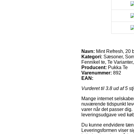
Navn:
Mint Refresh, 20 
Kategori:
Sæsoner, Somme
Fennikel te, Te Varianter,
Producent:
Pukka Te
Varenummer:
892
EAN:
Vurderet til
3.8
ud af 5 st
Mange internet selskaber
nuværende tidspunkt lever
varer når det passer dig. 
leveringsudgave ved køb 
Du kunne endvidere tænke o
Leveringsformen viser si