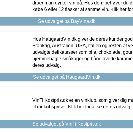
druer man dyrker vin på. Hos dem behøver du der
købe 6 eller 12 flasker af samme vin. Klik her fo
Se udvalget på BayVine.dk
Hos HaugaardVin.dk giver de deres kunder gode
Frankrig, Australien, USA, Italien og resten af v
udvalgte delikatesser som bl.a. chokolade, gourm
hjemmebagte småkager og håndlavede karameller
deres udvalg.
Se udvalget på HaugaardVin.dk
VinTilKostpris.dk er en vinklub, som giver dig m
til indkøbspriser. Klik her for at se deres udvalg.
Se udvalget på VinTilKostpris.dk