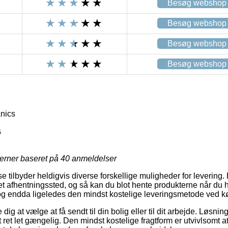
Besøg webshop
Besøg webshop
Besøg webshop
Besøg webshop
nics
6
jerner baseret på
40
anmeldelser
 tilbyder heldigvis diverse forskellige muligheder for levering.
il et afhentningssted, og så kan du blot hente produkterne når du 
g endda ligeledes den mindst kostelige leveringsmetode ved kø
g at vælge at få sendt til din bolig eller til dit arbejde. Løsnin
ret let gængelig. Den mindst kostelige fragtform er utvivlsomt a