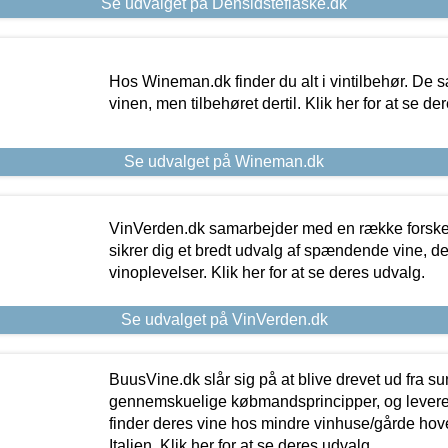
Se udvalget på Densidsteflaske.dk
Hos Wineman.dk finder du alt i vintilbehør. De s
vinen, men tilbehøret dertil. Klik her for at se de
Se udvalget på Wineman.dk
VinVerden.dk samarbejder med en række forskel
sikrer dig et bredt udvalg af spændende vine, de
vinoplevelser. Klik her for at se deres udvalg.
Se udvalget på VinVerden.dk
BuusVine.dk slår sig på at blive drevet ud fra s
gennemskuelige købmandsprincipper, og levere g
finder deres vine hos mindre vinhuse/gårde hove
Italien. Klik her for at se deres udvalg.