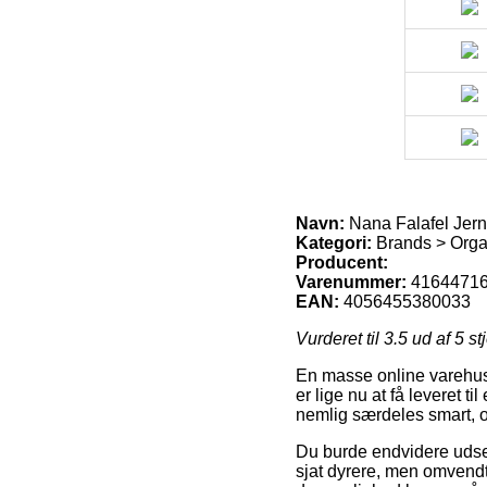
Navn:
Nana Falafel Jern
Kategori:
Brands > Orga
Producent:
Varenummer:
4164471
EAN:
4056455380033
Vurderet til
3.5
ud af 5 st
En masse online varehuse
er lige nu at få leveret t
nemlig særdeles smart, o
Du burde endvidere udse di
sjat dyrere, men omvendt 