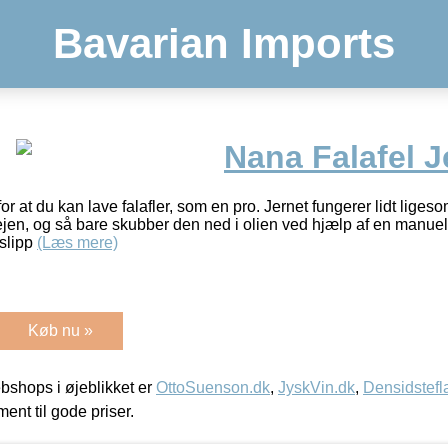
Bavarian Imports
Nana Falafel J
or at du kan lave falafler, som en pro. Jernet fungerer lidt liges
dejen, og så bare skubber den ned i olien ved hjælp af en manue
 slipp
(Læs mere)
Køb nu »
shops i øjeblikket er
OttoSuenson.dk
,
JyskVin.dk
,
Densidstefl
ment til gode priser.