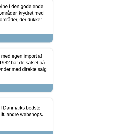
 vine i den gode ende
e områder, krydret med
 områder, der dukker
r med egen import af
i 1982 har de satset på
ønder med direkte salg
 til Danmarks bedste
 ift. andre webshops.