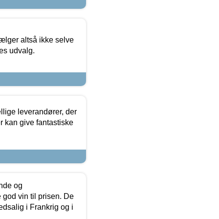
ælger altså ikke selve
res udvalg.
lige leverandører, der
r kan give fantastiske
unde og
od vin til prisen. De
dsalig i Frankrig og i