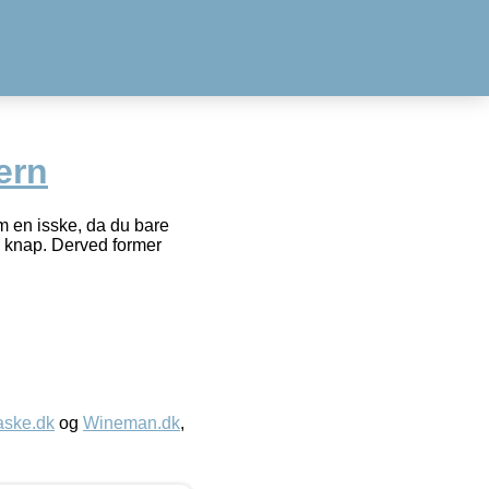
ern
om en isske, da du bare
l knap. Derved former
aske.dk
og
Wineman.dk
,