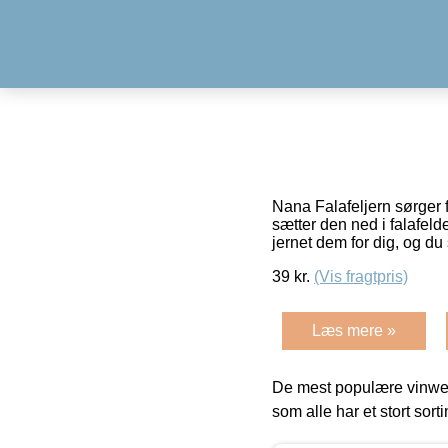
Nana Falafeljern sørger f
sætter den ned i falafel
jernet dem for dig, og du
39
kr.
(Vis fragtpris)
Læs mere »
De mest populære vinweb
som alle har et stort sorti