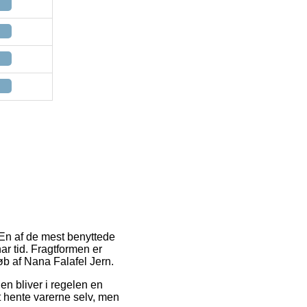
 En af de mest benyttede
har tid. Fragtformen er
b af Nana Falafel Jern.
gen bliver i regelen en
t hente varerne selv, men