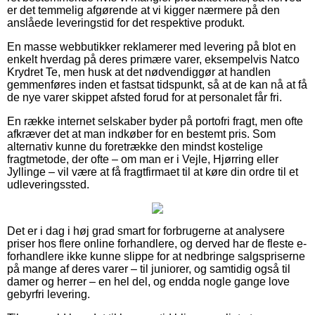
er det temmelig afgørende at vi kigger nærmere på den
anslåede leveringstid for det respektive produkt.
En masse webbutikker reklamerer med levering på blot en
enkelt hverdag på deres primære varer, eksempelvis Natco
Krydret Te, men husk at det nødvendiggør at handlen
gemmenføres inden et fastsat tidspunkt, så at de kan nå at få
de nye varer skippet afsted forud for at personalet får fri.
En række internet selskaber byder på portofri fragt, men ofte
afkræver det at man indkøber for en bestemt pris. Som
alternativ kunne du foretrække den mindst kostelige
fragtmetode, der ofte – om man er i Vejle, Hjørring eller
Jyllinge – vil være at få fragtfirmaet til at køre din ordre til et
udleveringssted.
Det er i dag i høj grad smart for forbrugerne at analysere
priser hos flere online forhandlere, og derved har de fleste e-
forhandlere ikke kunne slippe for at nedbringe salgspriserne
på mange af deres varer – til juniorer, og samtidig også til
damer og herrer – en hel del, og endda nogle gange love
gebyrfri levering.