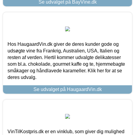
Se udvalget på BayVine.dk
Hos HaugaardVin.dk giver de deres kunder gode og
udsøgte vine fra Frankrig, Australien, USA, Italien og
resten af verden. Hertil kommer udvalgte delikatesser
som bl.a. chokolade, gourmet kaffe og te, hjemmebagte
småkager og håndlavede karameller. Klik her for at se
deres udvalg.
Se udvalget på HaugaardVin.dk
VinTilKostpris.dk er en vinklub, som giver dig mulighed