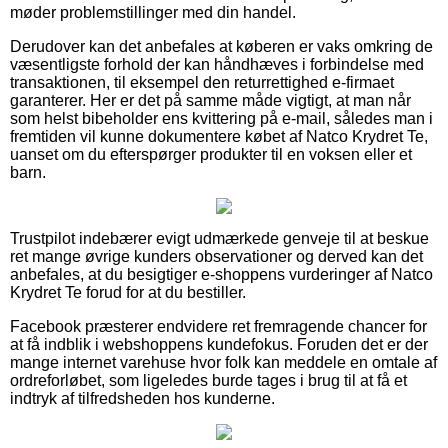
møder problemstillinger med din handel.
Derudover kan det anbefales at køberen er vaks omkring de
væsentligste forhold der kan håndhæves i forbindelse med
transaktionen, til eksempel den returrettighed e-firmaet
garanterer. Her er det på samme måde vigtigt, at man når
som helst bibeholder ens kvittering på e-mail, således man i
fremtiden vil kunne dokumentere købet af Natco Krydret Te,
uanset om du efterspørger produkter til en voksen eller et
barn.
Trustpilot indebærer evigt udmærkede genveje til at beskue
ret mange øvrige kunders observationer og derved kan det
anbefales, at du besigtiger e-shoppens vurderinger af Natco
Krydret Te forud for at du bestiller.
Facebook præsterer endvidere ret fremragende chancer for
at få indblik i webshoppens kundefokus. Foruden det er der
mange internet varehuse hvor folk kan meddele en omtale af
ordreforløbet, som ligeledes burde tages i brug til at få et
indtryk af tilfredsheden hos kunderne.