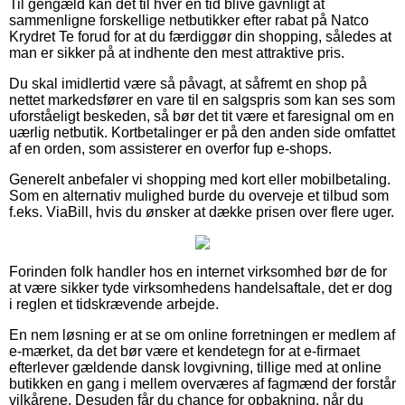
Til gengæld kan det til hver en tid blive gavnligt at
sammenligne forskellige netbutikker efter rabat på Natco
Krydret Te forud for at du færdiggør din shopping, således at
man er sikker på at indhente den mest attraktive pris.
Du skal imidlertid være så påvagt, at såfremt en shop på
nettet markedsfører en vare til en salgspris som kan ses som
uforståeligt beskeden, så bør det tit være et faresignal om en
uærlig netbutik. Kortbetalinger er på den anden side omfattet
af en orden, som assisterer en overfor fup e-shops.
Generelt anbefaler vi shopping med kort eller mobilbetaling.
Som en alternativ mulighed burde du overveje et tilbud som
f.eks. ViaBill, hvis du ønsker at dække prisen over flere uger.
Forinden folk handler hos en internet virksomhed bør de for
at være sikker tyde virksomhedens handelsaftale, det er dog
i reglen et tidskrævende arbejde.
En nem løsning er at se om online forretningen er medlem af
e-mærket, da det bør være et kendetegn for at e-firmaet
efterlever gældende dansk lovgivning, tillige med at online
butikken en gang i mellem overværes af fagmænd der forstår
vilkårene. Desuden får du chance for opbakning, når du