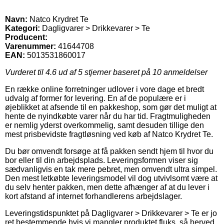
Navn:
Natco Krydret Te
Kategori:
Dagligvarer > Drikkevarer > Te
Producent:
Varenummer:
41644708
EAN:
5013531860017
Vurderet til
4.6
ud af 5 stjerner baseret på
10
anmeldelser
En række online forretninger udlover i vore dage et bredt
udvalg af former for levering. En af de populære er i
øjeblikket at afsende til en pakkeshop, som gør det muligt at
hente de nyindkøbte varer når du har tid. Fragtmuligheden
er nemlig yderst overkommelig, samt desuden tillige den
mest prisbevidste fragtløsning ved køb af Natco Krydret Te.
Du bør omvendt forsøge at få pakken sendt hjem til hvor du
bor eller til din arbejdsplads. Leveringsformen viser sig
sædvanligvis en tak mere pebret, men omvendt ultra simpel.
Den mest letkøbte leveringsmodel vil dog utvivlsomt være at
du selv henter pakken, men dette afhænger af at du lever i
kort afstand af internet forhandlerens arbejdslager.
Leveringstidspunktet på Dagligvarer > Drikkevarer > Te er jo
ret bestemmende hvis vi mangler produktet fluks, så herved