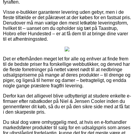
fyraften.
Visse e-butikker garanterer levering uden gebyr, men i de
fleste tilfælde er det påkrævet at der købes for en fastsat pris.
Derudover må man vælge den mest letkøbte leveringsform,
hvilket tit – uanset om du opholder sig tæt på Taastrup,
Hobro eller Hundested – er at få dem til at bringe dine varer
til et afhentningssted.
Det er efterhånden meget let for alle og enhver at finde frem
til de bedste priser fra forskellige webbutikker, og derved har
de fleste forretninger på nettet været nødt til at nedbringe
udsalgspriserne på mange af deres produkter – til drenge og
piger, og ligeså til herrer og damer – betragteligt, og endda
nogle gange præstere fragtfri levering.
Derfor kan det alligevel blive udbytterigt at studere enkelte e-
firmaer efter rabatkoder på Niel & Jensen Cooler inden du
gennemfører dit køb, så du er på den sikre side med at få fat
i den skarpeste pris.
Du skal dog være omhyggelig med, at hvis en e-forhandler
markedsfører produkter til salg for en udsalgspris som anses
for uforståeligt fordelagtig, kunne det for det meste være et