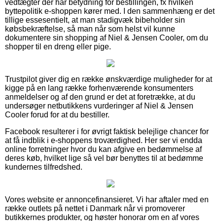
vedtægter der har betydning for bestillingen, fx hvilken
byttepolitik e-shoppen kører med. I den sammenhæng er det
tillige essesentielt, at man stadigvæk bibeholder sin
købsbekræftelse, så man når som helst vil kunne
dokumentere sin shopping af Niel & Jensen Cooler, om du
shopper til en dreng eller pige.
Trustpilot giver dig en række ønskværdige muligheder for at
kigge på en lang række forhenværende konsumenters
anmeldelser og af den grund er det at foretrække, at du
undersøger netbutikkens vurderinger af Niel & Jensen
Cooler forud for at du bestiller.
Facebook resulterer i for øvrigt faktisk belejlige chancer for
at få indblik i e-shoppens troværdighed. Her ser vi endda
online forretninger hvor du kan afgive en bedømmelse af
deres køb, hvilket lige så vel bør benyttes til at bedømme
kundernes tilfredshed.
Vores website er annoncefinansieret. Vi har aftaler med en
række outlets på nettet i Danmark når vi promoverer
butikkernes produkter, og høster honorar om en af vores