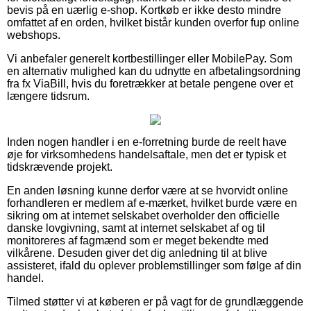
bevis på en uærlig e-shop. Kortkøb er ikke desto mindre
omfattet af en orden, hvilket bistår kunden overfor fup online
webshops.
Vi anbefaler generelt kortbestillinger eller MobilePay. Som
en alternativ mulighed kan du udnytte en afbetalingsordning
fra fx ViaBill, hvis du foretrækker at betale pengene over et
længere tidsrum.
Inden nogen handler i en e-forretning burde de reelt have
øje for virksomhedens handelsaftale, men det er typisk et
tidskrævende projekt.
En anden løsning kunne derfor være at se hvorvidt online
forhandleren er medlem af e-mærket, hvilket burde være en
sikring om at internet selskabet overholder den officielle
danske lovgivning, samt at internet selskabet af og til
monitoreres af fagmænd som er meget bekendte med
vilkårene. Desuden giver det dig anledning til at blive
assisteret, ifald du oplever problemstillinger som følge af din
handel.
Tilmed støtter vi at køberen er på vagt for de grundlæggende