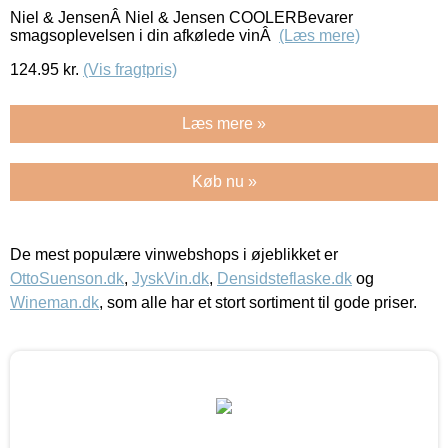
Niel & JensenÂ Niel & Jensen COOLERBevarer
smagsoplevelsen i din afkølede vinÂ
(Læs mere)
124.95
kr.
(Vis fragtpris)
Læs mere »
Køb nu »
De mest populære vinwebshops i øjeblikket er
OttoSuenson.dk
,
JyskVin.dk
,
Densidsteflaske.dk
og
Wineman.dk
, som alle har et stort sortiment til gode priser.