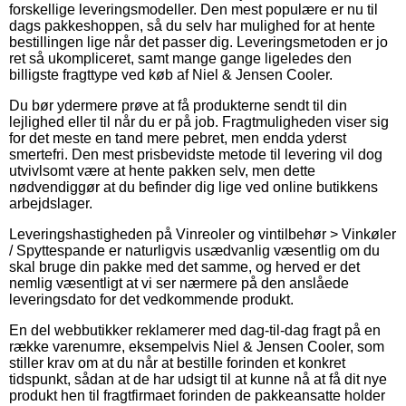
forskellige leveringsmodeller. Den mest populære er nu til
dags pakkeshoppen, så du selv har mulighed for at hente
bestillingen lige når det passer dig. Leveringsmetoden er jo
ret så ukompliceret, samt mange gange ligeledes den
billigste fragttype ved køb af Niel & Jensen Cooler.
Du bør ydermere prøve at få produkterne sendt til din
lejlighed eller til når du er på job. Fragtmuligheden viser sig
for det meste en tand mere pebret, men endda yderst
smertefri. Den mest prisbevidste metode til levering vil dog
utvivlsomt være at hente pakken selv, men dette
nødvendiggør at du befinder dig lige ved online butikkens
arbejdslager.
Leveringshastigheden på Vinreoler og vintilbehør > Vinkøler
/ Spyttespande er naturligvis usædvanlig væsentlig om du
skal bruge din pakke med det samme, og herved er det
nemlig væsentligt at vi ser nærmere på den anslåede
leveringsdato for det vedkommende produkt.
En del webbutikker reklamerer med dag-til-dag fragt på en
række varenumre, eksempelvis Niel & Jensen Cooler, som
stiller krav om at du når at bestille forinden et konkret
tidspunkt, sådan at de har udsigt til at kunne nå at få dit nye
produkt hen til fragtfirmaet forinden de pakkeansatte holder