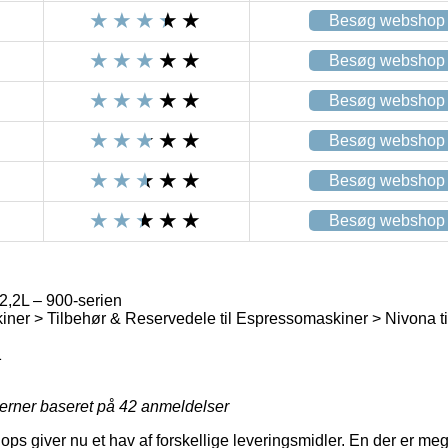
Besøg webshop
Besøg webshop
Besøg webshop
Besøg webshop
Besøg webshop
Besøg webshop
,2L – 900-serien
er > Tilbehør & Reservedele til Espressomaskiner > Nivona t
1
jerner baseret på
42
anmeldelser
ops giver nu et hav af forskellige leveringsmidler. En der er meg