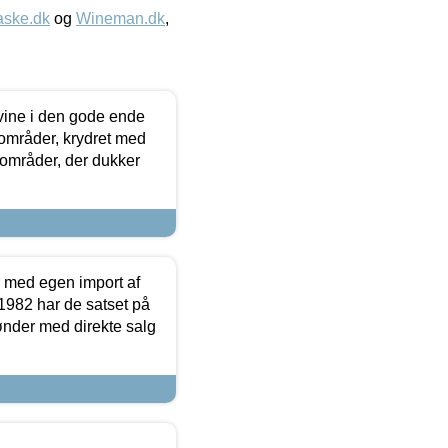
aske.dk
og
Wineman.dk
,
 vine i den gode ende
e områder, krydret med
 områder, der dukker
r med egen import af
i 1982 har de satset på
ønder med direkte salg