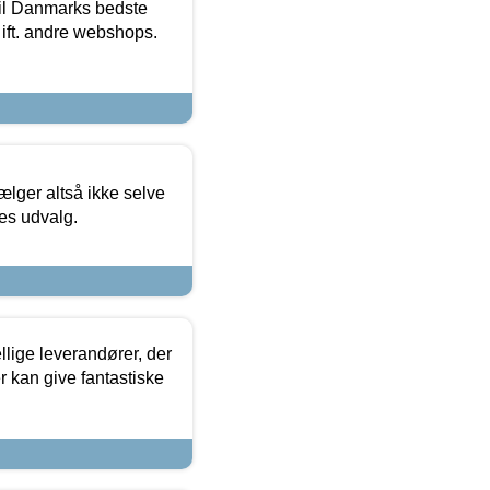
 til Danmarks bedste
 ift. andre webshops.
ælger altså ikke selve
res udvalg.
lige leverandører, der
r kan give fantastiske