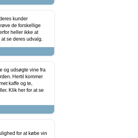
 deres kunder
røve de forskellige
for heller ikke at
r at se deres udvalg.
 og udsøgte vine fra
erden. Hertil kommer
et kaffe og te,
. Klik her for at se
ulighed for at købe vin