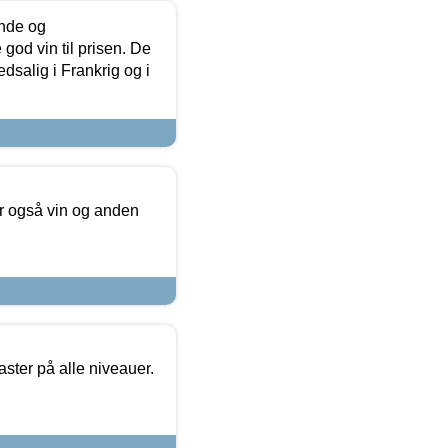
unde og
od vin til prisen. De
dsalig i Frankrig og i
er også vin og anden
ster på alle niveauer.