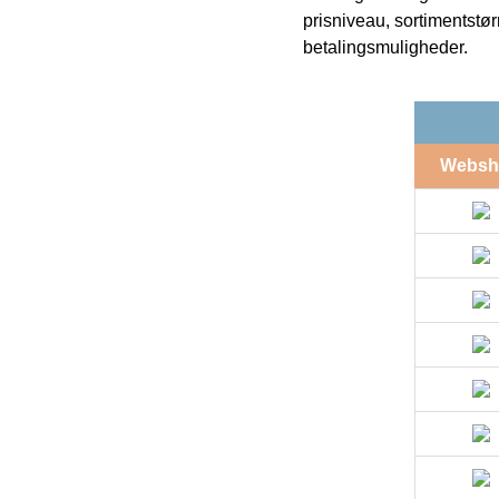
prisniveau, sortimentstø
betalingsmuligheder.
Websh