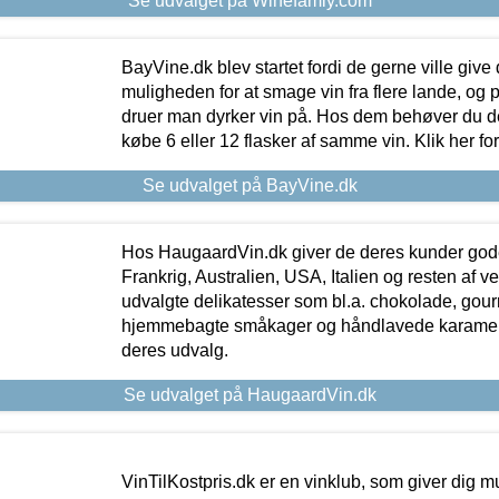
Se udvalget på Winefamly.com
BayVine.dk blev startet fordi de gerne ville give
muligheden for at smage vin fra flere lande, og p
druer man dyrker vin på. Hos dem behøver du der
købe 6 eller 12 flasker af samme vin. Klik her fo
Se udvalget på BayVine.dk
Hos HaugaardVin.dk giver de deres kunder gode
Frankrig, Australien, USA, Italien og resten af v
udvalgte delikatesser som bl.a. chokolade, gourm
hjemmebagte småkager og håndlavede karameller
deres udvalg.
Se udvalget på HaugaardVin.dk
VinTilKostpris.dk er en vinklub, som giver dig m