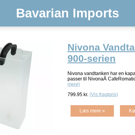
Bavarian Imports
Nivona Vandta
900-serien
Nivona vandtanken har en kapaci
passer til NivonaÂ CafeRomat
mere)
799.95
kr.
(Vis fragtpris)
Læs mere »
Kø