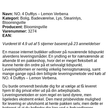
Navn:
NO. 4 Duftlys – Lemon Verbena
Kategori:
Bolig, Badeværelse, Lys, Stearinlys,
Bloomingville
Producent:
Bloomingville
Varenummer:
3274
EAN:
Vurderet til
4.9
ud af 5 stjerner baseret på
23
anmeldelser
En masse internet butikker udlover på nuværende tidspunkt
alverdens leveringsmåder. En yndling er for nærværende at
afsende til en pakkeshop, hvor det er meget fleksibelt at
kunne hente din ordre på et selvvalgt tidspunkt.
Leveringsformen er nemlig virkelig hensigtsmæssig, samt
mange gange også den billigste leveringsmetode ved køb af
NO. 4 Duftlys – Lemon Verbena.
Du burde omvendt beslutte dig for at vælge at få leveret
hjem til dig privat eller ud på din arbejdsplads.
Leveringsmetoden er som regel en tand dyrere, men
ligeledes ekstremt enkel. Den mest prisbevidste mulighed
for levering er utvivlsomt at hente pakken selv, men dette er
betinget af at du befinder dig lige ved e-forhandlerens