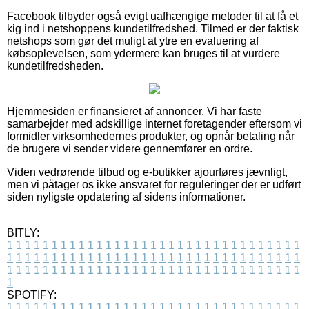
Facebook tilbyder også evigt uafhængige metoder til at få et
kig ind i netshoppens kundetilfredshed. Tilmed er der faktisk
netshops som gør det muligt at ytre en evaluering af
købsoplevelsen, som ydermere kan bruges til at vurdere
kundetilfredsheden.
Hjemmesiden er finansieret af annoncer. Vi har faste
samarbejder med adskillige internet foretagender eftersom vi
formidler virksomhedernes produkter, og opnår betaling når
de brugere vi sender videre gennemfører en ordre.
Viden vedrørende tilbud og e-butikker ajourføres jævnligt,
men vi påtager os ikke ansvaret for reguleringer der er udført
siden nyligste opdatering af sidens informationer.
BITLY:
1
1
1
1
1
1
1
1
1
1
1
1
1
1
1
1
1
1
1
1
1
1
1
1
1
1
1
1
1
1
1
1
1
1
1
1
1
1
1
1
1
1
1
1
1
1
1
1
1
1
1
1
1
1
1
1
1
1
1
1
1
1
1
1
1
1
1
1
1
1
1
1
1
1
1
1
1
1
1
1
1
1
1
1
1
1
1
1
1
1
1
1
1
1
1
1
1
1
1
1
SPOTIFY:
1
1
1
1
1
1
1
1
1
1
1
1
1
1
1
1
1
1
1
1
1
1
1
1
1
1
1
1
1
1
1
1
1