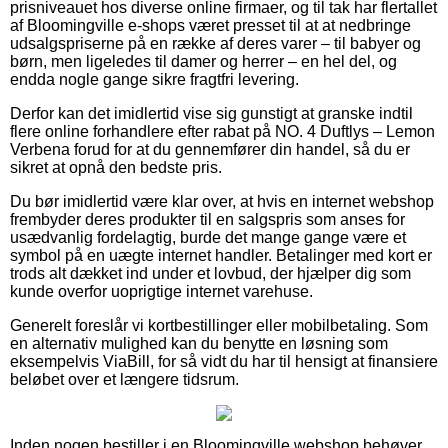
prisniveauet hos diverse online firmaer, og til tak har flertallet
af Bloomingville e-shops været presset til at at nedbringe
udsalgspriserne på en række af deres varer – til babyer og
børn, men ligeledes til damer og herrer – en hel del, og
endda nogle gange sikre fragtfri levering.
Derfor kan det imidlertid vise sig gunstigt at granske indtil
flere online forhandlere efter rabat på NO. 4 Duftlys – Lemon
Verbena forud for at du gennemfører din handel, så du er
sikret at opnå den bedste pris.
Du bør imidlertid være klar over, at hvis en internet webshop
frembyder deres produkter til en salgspris som anses for
usædvanlig fordelagtig, burde det mange gange være et
symbol på en uægte internet handler. Betalinger med kort er
trods alt dækket ind under et lovbud, der hjælper dig som
kunde overfor uoprigtige internet varehuse.
Generelt foreslår vi kortbestillinger eller mobilbetaling. Som
en alternativ mulighed kan du benytte en løsning som
eksempelvis ViaBill, for så vidt du har til hensigt at finansiere
beløbet over et længere tidsrum.
Inden nogen bestiller i en Bloomingville webshop behøver