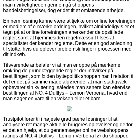
man i virkeligheden gennemgå shoppens
handelsbetingelser, dog er det tit et omfattende arbejde.
En nem løsning kunne være at tjekke om online forretningen
er medlem af e-mærke ordningen, hvilket almindeligvis er et
tegn på at online forretningen anerkender de opstillede
regler, samt at hjemmesiden regelmæssigt tilses af
specialister der kender reglerne. Dette er en god anledning
til støtte, hvis du oplever problemstillinger i processen med
dit indkøb.
Tilsvarende anbefaler vi at man er oppe på mærkerne
omkring de grundlæggende regler der indvirker på
bestillingen, som fx den byttepolitik shoppen har. I relation til
det er det på samme måde afgørende, at man stadigvæk
opbevarer sin kvittering, således man senere kan eftervise
bestillingen af NO. 4 Duftlys – Lemon Verbena, hvad end
man søger en vare til en voksen eller et barn.
Trustpilot fører til i højeste grad pæne løsninger til at
analysere ret mange aktuelle brugeres oplevelser og derfor
er det en hjælp, at du gennemsøger online webshoppens
ratings af NO. 4 Duftlys – Lemon Verbena før du shopper.