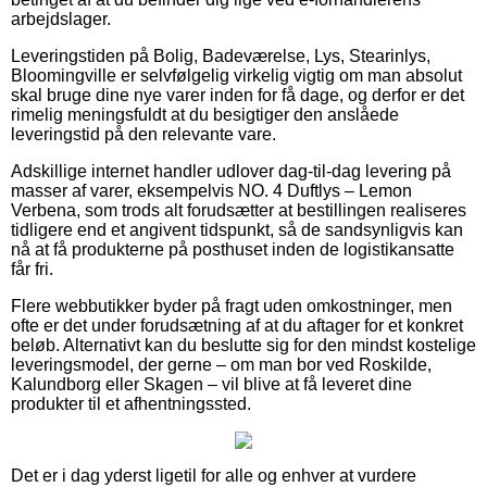
arbejdslager.
Leveringstiden på Bolig, Badeværelse, Lys, Stearinlys,
Bloomingville er selvfølgelig virkelig vigtig om man absolut
skal bruge dine nye varer inden for få dage, og derfor er det
rimelig meningsfuldt at du besigtiger den anslåede
leveringstid på den relevante vare.
Adskillige internet handler udlover dag-til-dag levering på
masser af varer, eksempelvis NO. 4 Duftlys – Lemon
Verbena, som trods alt forudsætter at bestillingen realiseres
tidligere end et angivent tidspunkt, så de sandsynligvis kan
nå at få produkterne på posthuset inden de logistikansatte
får fri.
Flere webbutikker byder på fragt uden omkostninger, men
ofte er det under forudsætning af at du aftager for et konkret
beløb. Alternativt kan du beslutte sig for den mindst kostelige
leveringsmodel, der gerne – om man bor ved Roskilde,
Kalundborg eller Skagen – vil blive at få leveret dine
produkter til et afhentningssted.
Det er i dag yderst ligetil for alle og enhver at vurdere