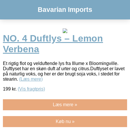
Bavarian Imports
NO. 4 Duftlys – Lemon
Verbena
Et rigtig flot og velduftende lys fra Illume x Bloomingville.
Duftlyset har en skøn duft af urter og citrus.Duftlyset er lavet
på naturlig voks, og her er der brugt soja voks, i stedet for
stearin.
(Læs mere)
199
kr.
(Vis fragtpris)
Læs mere »
Køb nu »