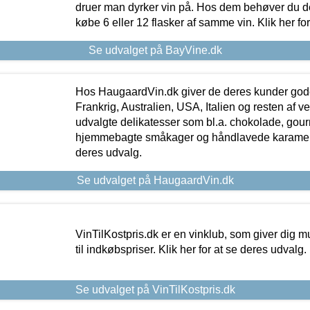
druer man dyrker vin på. Hos dem behøver du der
købe 6 eller 12 flasker af samme vin. Klik her fo
Se udvalget på BayVine.dk
Hos HaugaardVin.dk giver de deres kunder gode
Frankrig, Australien, USA, Italien og resten af v
udvalgte delikatesser som bl.a. chokolade, gourm
hjemmebagte småkager og håndlavede karameller
deres udvalg.
Se udvalget på HaugaardVin.dk
VinTilKostpris.dk er en vinklub, som giver dig m
til indkøbspriser. Klik her for at se deres udvalg.
Se udvalget på VinTilKostpris.dk