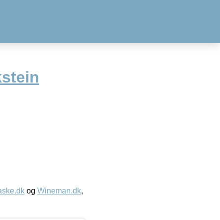
stein
aske.dk
og
Wineman.dk
,