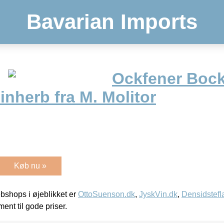
Bavarian Imports
Ockfener Bock
inherb fra M. Molitor
Køb nu »
shops i øjeblikket er
OttoSuenson.dk
,
JyskVin.dk
,
Densidstefl
ment til gode priser.