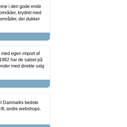
 vine i den gode ende
e områder, krydret med
 områder, der dukker
r med egen import af
i 1982 har de satset på
ønder med direkte salg
 til Danmarks bedste
 ift. andre webshops.