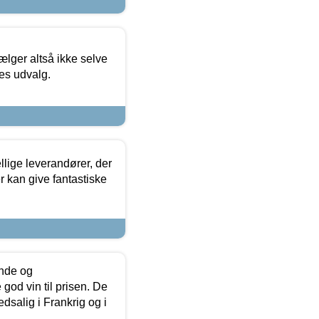
ælger altså ikke selve
res udvalg.
lige leverandører, der
r kan give fantastiske
unde og
od vin til prisen. De
dsalig i Frankrig og i