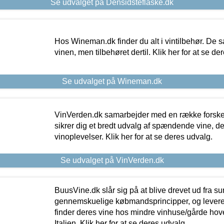
Se udvalget på Densidsteflaske.dk
Hos Wineman.dk finder du alt i vintilbehør. De s
vinen, men tilbehøret dertil. Klik her for at se de
Se udvalget på Wineman.dk
VinVerden.dk samarbejder med en række forskel
sikrer dig et bredt udvalg af spændende vine, de
vinoplevelser. Klik her for at se deres udvalg.
Se udvalget på VinVerden.dk
BuusVine.dk slår sig på at blive drevet ud fra s
gennemskuelige købmandsprincipper, og levere g
finder deres vine hos mindre vinhuse/gårde hove
Italien. Klik her for at se deres udvalg.