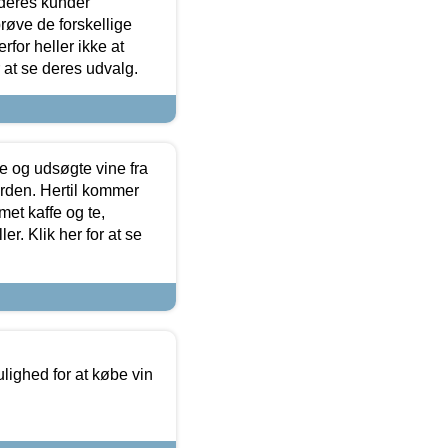
 deres kunder
røve de forskellige
for heller ikke at
r at se deres udvalg.
 og udsøgte vine fra
erden. Hertil kommer
et kaffe og te,
. Klik her for at se
ulighed for at købe vin