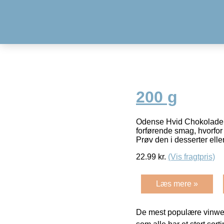
200 g
Odense Hvid Chokolade – 
forførende smag, hvorfor
Prøv den i desserter elle
22.99
kr.
(Vis fragtpris)
Læs mere »
De mest populære vinweb