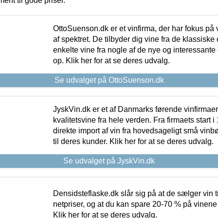
ment til gode priser.
OttoSuenson.dk er et vinfirma, der har fokus på
af spektret. De tilbyder dig vine fra de klassisk
enkelte vine fra nogle af de nye og interessante
op. Klik her for at se deres udvalg.
Se udvalget på OttoSuenson.dk
JyskVin.dk er et af Danmarks førende vinfirmae
kvalitetsvine fra hele verden. Fra firmaets start 
direkte import af vin fra hovedsageligt små vinb
til deres kunder. Klik her for at se deres udvalg.
Se udvalget på JyskVin.dk
Densidsteflaske.dk slår sig på at de sælger vin
netpriser, og at du kan spare 20-70 % på vinene
Klik her for at se deres udvalg.