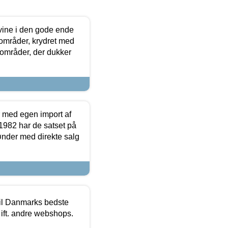
 vine i den gode ende
e områder, krydret med
 områder, der dukker
r med egen import af
i 1982 har de satset på
ønder med direkte salg
 til Danmarks bedste
 ift. andre webshops.