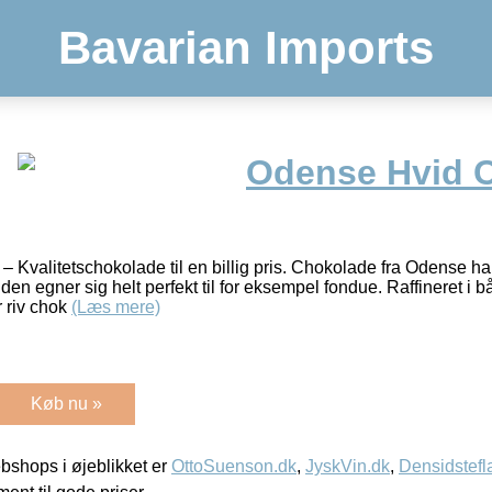
Bavarian Imports
Odense Hvid 
Kvalitetschokolade til en billig pris. Chokolade fra Odense har
 den egner sig helt perfekt til for eksempel fondue. Raffineret 
r riv chok
(Læs mere)
Køb nu »
shops i øjeblikket er
OttoSuenson.dk
,
JyskVin.dk
,
Densidstefl