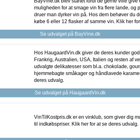
BayVine.dk blev startet fordi de gerne ville give
muligheden for at smage vin fra flere lande, og p
druer man dyrker vin på. Hos dem behøver du der
købe 6 eller 12 flasker af samme vin. Klik her fo
Se udvalget på BayVine.dk
Hos HaugaardVin.dk giver de deres kunder gode
Frankrig, Australien, USA, Italien og resten af v
udvalgte delikatesser som bl.a. chokolade, gourm
hjemmebagte småkager og håndlavede karameller
deres udvalg.
Se udvalget på HaugaardVin.dk
VinTilKostpris.dk er en vinklub, som giver dig m
til indkøbspriser. Klik her for at se deres udvalg.