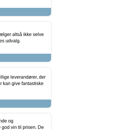
ælger altså ikke selve
res udvalg.
lige leverandører, der
r kan give fantastiske
unde og
od vin til prisen. De