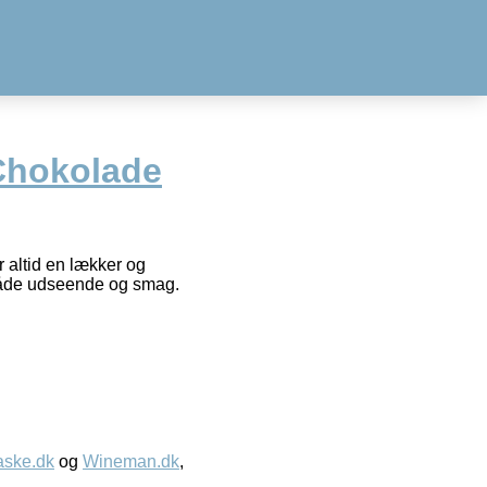
Chokolade
 altid en lækker og
i både udseende og smag.
aske.dk
og
Wineman.dk
,