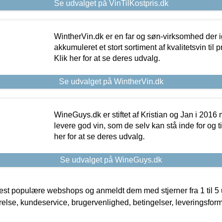
Se udvalget på VinTilKostpris.dk
WintherVin.dk er en far og søn-virksomhed der 
akkumuleret et stort sortiment af kvalitetsvin til pri
Klik her for at se deres udvalg.
Se udvalget på WintherVin.dk
WineGuys.dk er stiftet af Kristian og Jan i 2016
levere god vin, som de selv kan stå inde for og til
her for at se deres udvalg.
Se udvalget på WineGuys.dk
t populære webshops og anmeldt dem med stjerner fra 1 til 5 ud
rrelse, kundeservice, brugervenlighed, betingelser, leveringsfor