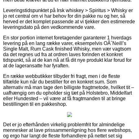
Leveringstidspunktet på Irsk whiskey > Spiritus > Whisky er
jo ret central om vi har behov for din pakke nu og her, så
herved er det komplet passende at vi tjekker den estimerede
leveringsdato på den vedkommende vare.
En stor portion internet foretagender garanterer 1 hverdags
levering på en lang række varer, eksempelvis OÂ´Neill’s
Single Malt, Rum Cask finished Whisky, men vær vagtsom
da det regnes ud fra at ordren laves forinden et konkret
tidspunkt, så at de kan nå at få dit nye produkt klar forud for
at de lageransatte har fyraften.
En række webbutikker tilbyder fri fragt, men i de fleste
tilfælde kun når du bestiller for en konkret sum. Som
alternativ må man tage den billigste fragtmetode, hvilket tit –
uafhængig om du opholder sig tæt på Holstebro, Middelfart
eller Hundested – vil være at få fragtmanden til at bringe
bestillingen til en pakkeshop.
Det er jo efterhånden virkelig problemfrit for almindelige
mennesker at lave prissammenligning hos flere webshops,
og ergo har langt de fleste forhandlere på nettet set sig