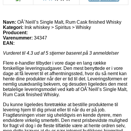
Navn:
OÂ´Neill’s Single Malt, Rum Cask finished Whisky
Kategori:
Irsk whiskey > Spiritus > Whisky
Producent:
Varenummer:
34347
EAN:
Vurderet til
4.3
ud af 5 stjerner baseret på
3
anmeldelser
Flere e-handler tilbyder i vore dage en lang række
forskellige leveringsudgaver. Den mest benyttede er i vore
dage at få leveret til et afhentningssted, hvor du så nemt kan
hente dine produkter når der er tid til det. Leveringsformen er
nemlig usædvanlig bekvem, og desuden ligeledes den mest
betalelige leveringsmodel ved køb af OÂ´Neill’s Single Malt,
Rum Cask finished Whisky.
Du kunne ligeledes foretrække at bestille produkterne til
levering hjem til dig privat eller til når du er på job.
Fragtløsningen viser sig uheldigvis en kende dyrere, men
endvidere virkelig smertefri. Den mest prisbevidste mulighed
for fragt vil dog i de fleste tilfælde være at hente ordren selv,
men dette kræver at du er nær internet butikkens hjemsted.