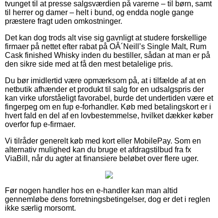
tvunget til at presse salgsværdien på varerne – til børn, samt
til herrer og damer – helt i bund, og endda nogle gange
præstere fragt uden omkostninger.
Det kan dog trods alt vise sig gavnligt at studere forskellige
firmaer på nettet efter rabat på OÂ´Neill’s Single Malt, Rum
Cask finished Whisky inden du bestiller, sådan at man er på
den sikre side med at få den mest betalelige pris.
Du bør imidlertid være opmærksom på, at i tilfælde af at en
netbutik afhænder et produkt til salg for en udsalgspris der
kan virke uforståeligt favorabel, burde det undertiden være et
fingerpeg om en fup e-forhandler. Køb med betalingskort er i
hvert fald en del af en lovbestemmelse, hvilket dækker køber
overfor fup e-firmaer.
Vi tilråder generelt køb med kort eller MobilePay. Som en
alternativ mulighed kan du bruge et afdragstilbud fra fx
ViaBill, når du agter at finansiere beløbet over flere uger.
Før nogen handler hos en e-handler kan man altid
gennemløbe dens forretningsbetingelser, dog er det i reglen
ikke særlig morsomt.