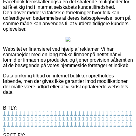
Facebook fremskaffer også en del strålende muligheder for
at få et kig ind i internet selskabets kundetilfredshed.
Derudover møder vi faktisk e-forretninger hvor folk kan
udfærdige en bedømmelse af deres købsoplevelse, som på
samme måde kan anvendes til at vurdere tidligere kunders
oplevelser.
Websitet er finansieret ved hjælp af reklamer. Vi har
samarbejder med en lang række firmaer på nettet når vi
formidler firmaernes produkter, og tjener provision såfremt en
af de besøgende på vores hjemmeside foretager et indkøb.
Data omkring tilbud og internet butikker opretholdes
løbende, men der gives ikke garantier imod modifikationer
der måtte være udført efter at vi sidst opdaterede websitets
data.
BITLY:
1
1
1
1
1
1
1
1
1
1
1
1
1
1
1
1
1
1
1
1
1
1
1
1
1
1
1
1
1
1
1
1
1
1
1
1
1
1
1
1
1
1
1
1
1
1
1
1
1
1
1
1
1
1
1
1
1
1
1
1
1
1
1
1
1
1
1
1
1
1
1
1
1
1
1
1
1
1
1
1
1
1
1
1
1
1
1
1
1
1
1
1
1
1
1
1
1
1
1
1
SPOTIFY: