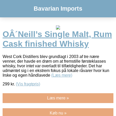
Bavarian Imports
OÂ´Neill’s Single Malt, Rum
Cask finished Whisky
West Cork Distillers blev grundlagt i 2003 af tre nære
venner, der havde en drøm om at fremstille førsteklasses
whisky, hvor intet var overladt til tilfældigheder. Det har
udmøntet sig i en ekstrem fokus på lokale råvarer hvor kun
Irske og egen håndlavede
(Læs mere)
299
kr.
(Vis fragtpris)
Læs mere »
Køb nu »