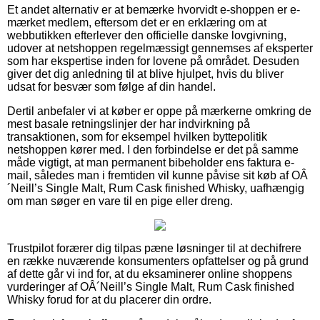
Et andet alternativ er at bemærke hvorvidt e-shoppen er e-
mærket medlem, eftersom det er en erklæring om at
webbutikken efterlever den officielle danske lovgivning,
udover at netshoppen regelmæssigt gennemses af eksperter
som har ekspertise inden for lovene på området. Desuden
giver det dig anledning til at blive hjulpet, hvis du bliver
udsat for besvær som følge af din handel.
Dertil anbefaler vi at køber er oppe på mærkerne omkring de
mest basale retningslinjer der har indvirkning på
transaktionen, som for eksempel hvilken byttepolitik
netshoppen kører med. I den forbindelse er det på samme
måde vigtigt, at man permanent bibeholder ens faktura e-
mail, således man i fremtiden vil kunne påvise sit køb af OÂ
´Neill’s Single Malt, Rum Cask finished Whisky, uafhængig
om man søger en vare til en pige eller dreng.
Trustpilot forærer dig tilpas pæne løsninger til at dechifrere
en række nuværende konsumenters opfattelser og på grund
af dette går vi ind for, at du eksaminerer online shoppens
vurderinger af OÂ´Neill’s Single Malt, Rum Cask finished
Whisky forud for at du placerer din ordre.