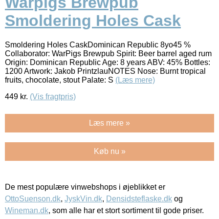
Warpigs Brewpub
Smoldering Holes Cask
Smoldering Holes CaskDominican Republic 8yo45 %
Collaborator: WarPigs Brewpub Spirit: Beer barrel aged rum
Origin: Dominican Republic Age: 8 years ABV: 45% Bottles:
1200 Artwork: Jakob PrintzlauNOTES Nose: Burnt tropical
fruits, chocolate, stout Palate: S
(Læs mere)
449
kr.
(Vis fragtpris)
Læs mere »
Køb nu »
De mest populære vinwebshops i øjeblikket er
OttoSuenson.dk
,
JyskVin.dk
,
Densidsteflaske.dk
og
Wineman.dk
, som alle har et stort sortiment til gode priser.