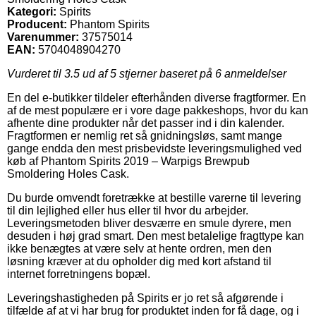
Kategori:
Spirits
Producent:
Phantom Spirits
Varenummer:
37575014
EAN:
5704048904270
Vurderet til
3.5
ud af 5 stjerner baseret på
6
anmeldelser
En del e-butikker tildeler efterhånden diverse fragtformer. En
af de mest populære er i vore dage pakkeshops, hvor du kan
afhente dine produkter når det passer ind i din kalender.
Fragtformen er nemlig ret så gnidningsløs, samt mange
gange endda den mest prisbevidste leveringsmulighed ved
køb af Phantom Spirits 2019 – Warpigs Brewpub
Smoldering Holes Cask.
Du burde omvendt foretrække at bestille varerne til levering
til din lejlighed eller hus eller til hvor du arbejder.
Leveringsmetoden bliver desværre en smule dyrere, men
desuden i høj grad smart. Den mest betalelige fragttype kan
ikke benægtes at være selv at hente ordren, men den
løsning kræver at du opholder dig med kort afstand til
internet forretningens bopæl.
Leveringshastigheden på Spirits er jo ret så afgørende i
tilfælde af at vi har brug for produktet inden for få dage, og i