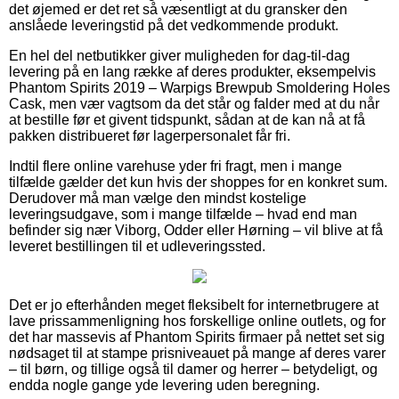
det øjemed er det ret så væsentligt at du gransker den
anslåede leveringstid på det vedkommende produkt.
En hel del netbutikker giver muligheden for dag-til-dag
levering på en lang række af deres produkter, eksempelvis
Phantom Spirits 2019 – Warpigs Brewpub Smoldering Holes
Cask, men vær vagtsom da det står og falder med at du når
at bestille før et givent tidspunkt, sådan at de kan nå at få
pakken distribueret før lagerpersonalet får fri.
Indtil flere online varehuse yder fri fragt, men i mange
tilfælde gælder det kun hvis der shoppes for en konkret sum.
Derudover må man vælge den mindst kostelige
leveringsudgave, som i mange tilfælde – hvad end man
befinder sig nær Viborg, Odder eller Hørning – vil blive at få
leveret bestillingen til et udleveringssted.
Det er jo efterhånden meget fleksibelt for internetbrugere at
lave prissammenligning hos forskellige online outlets, og for
det har massevis af Phantom Spirits firmaer på nettet set sig
nødsaget til at stampe prisniveauet på mange af deres varer
– til børn, og tillige også til damer og herrer – betydeligt, og
endda nogle gange yde levering uden beregning.