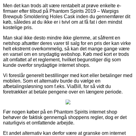
Men det kan trods alt være rentabelt at prøve enkelte e-
firmaer efter tilbud på Phantom Spirits 2019 – Warpigs
Brewpub Smoldering Holes Cask inden du gennemfører dit
køb, således at du ikke er i tvivl om at få fat i den mindst
kostelige pris.
Man skal ikke desto mindre ikke glemme, at såfremt en
netshop afsætter deres varer til salg for en pris der kan virke
helt ekstremt overkommelig, så kan det mange gange være
en varsel om en snydagtig webshop. Køb med kort er trods
alt omfattet af et reglement, hvilket begunstiger dig som
kunde overfor snydagtige internet shops.
Vi foreslår generelt bestillinger med kort eller betalinger med
mobilen. Som et alternativ burde du vælge en
afbetalingsløsning som f.eks. ViaBill, for så vidt du
foretrækker at betale pengene over en længere periode.
Før nogen køber på en Phantom Spirits internet shop
behøver de faktisk gennemgå shoppens regler, dog er det
naturligvis et omfattende arbejde.
Et andet alternativ kan derfor være at granske om internet