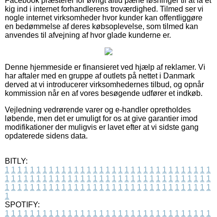
Facebook præsterer for øvrigt altid pæne løsninger til at få et
kig ind i internet forhandlerens troværdighed. Tilmed ser vi
nogle internet virksomheder hvor kunder kan offentliggøre
en bedømmelse af deres købsoplevelse, som tilmed kan
anvendes til afvejning af hvor glade kunderne er.
Denne hjemmeside er finansieret ved hjælp af reklamer. Vi
har aftaler med en gruppe af outlets på nettet i Danmark
derved at vi introducerer virksomhedernes tilbud, og opnår
kommission når en af vores besøgende udfører et indkøb.
Vejledning vedrørende varer og e-handler opretholdes
løbende, men det er umuligt for os at give garantier imod
modifikationer der muligvis er lavet efter at vi sidste gang
opdaterede sidens data.
BITLY:
1
1
1
1
1
1
1
1
1
1
1
1
1
1
1
1
1
1
1
1
1
1
1
1
1
1
1
1
1
1
1
1
1
1
1
1
1
1
1
1
1
1
1
1
1
1
1
1
1
1
1
1
1
1
1
1
1
1
1
1
1
1
1
1
1
1
1
1
1
1
1
1
1
1
1
1
1
1
1
1
1
1
1
1
1
1
1
1
1
1
1
1
1
1
1
1
1
1
1
1
SPOTIFY:
1
1
1
1
1
1
1
1
1
1
1
1
1
1
1
1
1
1
1
1
1
1
1
1
1
1
1
1
1
1
1
1
1