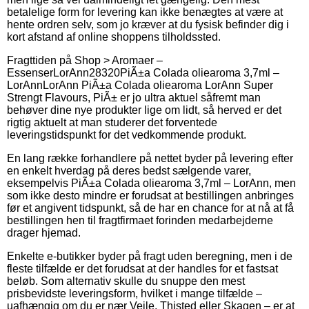
betalelige form for levering kan ikke benægtes at være at
hente ordren selv, som jo kræver at du fysisk befinder dig i
kort afstand af online shoppens tilholdssted.
Fragttiden på
Shop > Aromaer –
Essenser
LorAnn
28320
PiÃ±a Colada oliearoma 3,7ml –
LorAnn
LorAnn PiÃ±a Colada oliearoma LorAnn Super
Strengt Flavours, PiÃ± er jo ultra aktuel såfremt man
behøver dine nye produkter lige om lidt, så herved er det
rigtig aktuelt at man studerer det forventede
leveringstidspunkt for det vedkommende produkt.
En lang række forhandlere på nettet byder på levering efter
en enkelt hverdag på deres bedst sælgende varer,
eksempelvis PiÃ±a Colada oliearoma 3,7ml – LorAnn, men
som ikke desto mindre er forudsat at bestillingen anbringes
før et angivent tidspunkt, så de har en chance for at nå at få
bestillingen hen til fragtfirmaet forinden medarbejderne
drager hjemad.
Enkelte e-butikker byder på fragt uden beregning, men i de
fleste tilfælde er det forudsat at der handles for et fastsat
beløb. Som alternativ skulle du snuppe den mest
prisbevidste leveringsform, hvilket i mange tilfælde –
uafhængig om du er nær Vejle, Thisted eller Skagen – er at