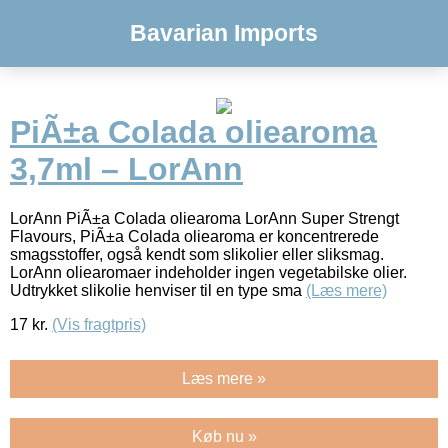
Bavarian Imports
PiÃ±a Colada oliearoma
3,7ml – LorAnn
LorAnn PiÃ±a Colada oliearoma LorAnn Super Strengt
Flavours, PiÃ±a Colada oliearoma er koncentrerede
smagsstoffer, også kendt som slikolier eller sliksmag.
LorAnn oliearomaer indeholder ingen vegetabilske olier.
Udtrykket slikolie henviser til en type sma
(Læs mere)
17
kr.
(Vis fragtpris)
Læs mere »
Køb nu »