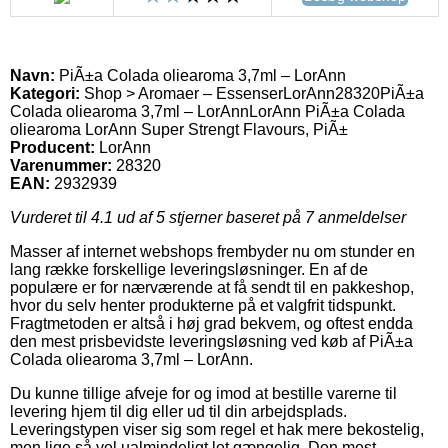
Navn:
PiÃ±a Colada oliearoma 3,7ml – LorAnn
Kategori:
Shop > Aromaer – Essenser
LorAnn
28320
PiÃ±a
Colada oliearoma 3,7ml – LorAnn
LorAnn PiÃ±a Colada
oliearoma LorAnn Super Strengt Flavours, PiÃ±
Producent:
LorAnn
Varenummer:
28320
EAN:
2932939
Vurderet til
4.1
ud af 5 stjerner baseret på
7
anmeldelser
Masser af internet webshops frembyder nu om stunder en
lang række forskellige leveringsløsninger. En af de
populære er for nærværende at få sendt til en pakkeshop,
hvor du selv henter produkterne på et valgfrit tidspunkt.
Fragtmetoden er altså i høj grad bekvem, og oftest endda
den mest prisbevidste leveringsløsning ved køb af PiÃ±a
Colada oliearoma 3,7ml – LorAnn.
Du kunne tillige afveje for og imod at bestille varerne til
levering hjem til dig eller ud til din arbejdsplads.
Leveringstypen viser sig som regel et hak mere bekostelig,
men lige så vel ualmindeligt let gængelig. Den mest