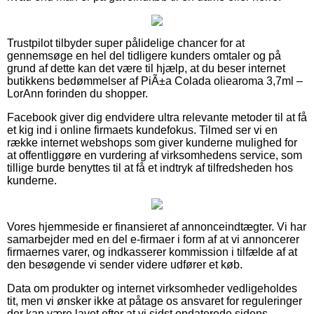
Trustpilot tilbyder super pålidelige chancer for at
gennemsøge en hel del tidligere kunders omtaler og på
grund af dette kan det være til hjælp, at du beser internet
butikkens bedømmelser af PiÃ±a Colada oliearoma 3,7ml –
LorAnn forinden du shopper.
Facebook giver dig endvidere ultra relevante metoder til at få
et kig ind i online firmaets kundefokus. Tilmed ser vi en
række internet webshops som giver kunderne mulighed for
at offentliggøre en vurdering af virksomhedens service, som
tillige burde benyttes til at få et indtryk af tilfredsheden hos
kunderne.
Vores hjemmeside er finansieret af annonceindtægter. Vi har
samarbejder med en del e-firmaer i form af at vi annoncerer
firmaernes varer, og indkasserer kommission i tilfælde af at
den besøgende vi sender videre udfører et køb.
Data om produkter og internet virksomheder vedligeholdes
tit, men vi ønsker ikke at påtage os ansvaret for reguleringer
der kan være lavet efter at vi sidst opdaterede sidens