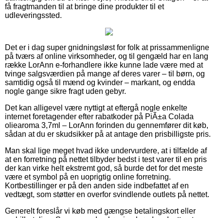
få fragtmanden til at bringe dine produkter til et
udleveringssted.
Det er i dag super gnidningsløst for folk at prissammenligne
på tværs af online virksomheder, og til gengæld har en lang
række LorAnn e-forhandlere ikke kunne lade være med at
tvinge salgsværdien på mange af deres varer – til børn, og
samtidig også til mænd og kvinder – markant, og endda
nogle gange sikre fragt uden gebyr.
Det kan alligevel være nyttigt at eftergå nogle enkelte
internet foretagender efter rabatkoder på PiÃ±a Colada
oliearoma 3,7ml – LorAnn forinden du gennemfører dit køb,
sådan at du er skudsikker på at antage den prisbilligste pris.
Man skal lige meget hvad ikke undervurdere, at i tilfælde af
at en forretning på nettet tilbyder bedst i test varer til en pris
der kan virke helt ekstremt god, så burde det for det meste
være et symbol på en uoprigtig online forretning.
Kortbestillinger er på den anden side indbefattet af en
vedtægt, som støtter en overfor svindlende outlets på nettet.
Generelt foreslår vi køb med gængse betalingskort eller