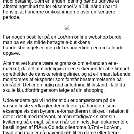
mobilbetaling. Som en anden løsning bør du udnytte et
afbetalingstilbud fra for eksempel ViaBill, når du har til
hensigt at honorere omkostningerne over en længere
periode.
Før nogen bestiller på en LorAnn online webshop burde
man på en vis måde betragte e-butikkens
handelsbetingelser, men det er undertiden en omfattende
opgave.
Alternativet kunne være at granske om e-handlen er e-
mærket, da det almindeligvis er en sikkerhed for at e-firmaet
opretholder de danske retningslinjer, og at e-firmaet løbende
monitoreres af eksperter som forstår bestemmelserne på
området. Det er en rigtig god anledning til bistand, ifald du
skulle få udfordringer som følge af din shopping.
Udover dette går vi ind for at du er opmærksom på de
væsentligste vedtægter der influerer på handlen, som
eksempelvis den bytteret e-forhandleren tilsikrer. I relation til
det er det tilmed relevant, at man stadigvæk sikrer sin
kvittering på e-mail, så man når som helst kan dokumentere
bestillingen af PiÃ±a Colada oliearoma 3,7ml – LorAnn,
hvad end man er på gaveindkøb til en dame eller herre.