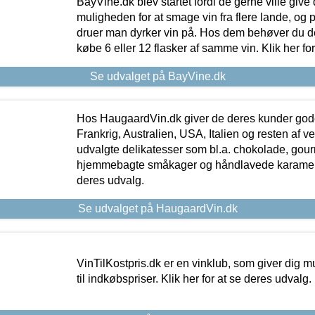
BayVine.dk blev startet fordi de gerne ville give
muligheden for at smage vin fra flere lande, og p
druer man dyrker vin på. Hos dem behøver du der
købe 6 eller 12 flasker af samme vin. Klik her fo
Se udvalget på BayVine.dk
Hos HaugaardVin.dk giver de deres kunder gode
Frankrig, Australien, USA, Italien og resten af v
udvalgte delikatesser som bl.a. chokolade, gourm
hjemmebagte småkager og håndlavede karameller
deres udvalg.
Se udvalget på HaugaardVin.dk
VinTilKostpris.dk er en vinklub, som giver dig m
til indkøbspriser. Klik her for at se deres udvalg.