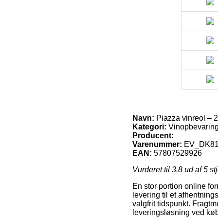
Navn:
Piazza vinreol – 20
Kategori:
Vinopbevarin
Producent:
Varenummer:
EV_DK8
EAN:
57807529926
Vurderet til
3.8
ud af 5 st
En stor portion online for
levering til et afhentning
valgfrit tidspunkt. Fragt
leveringsløsning ved køb 