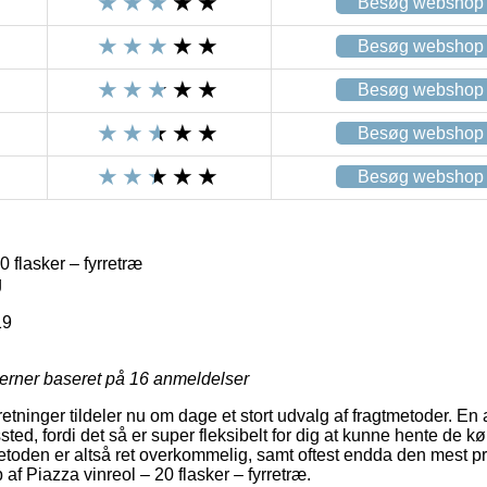
Besøg webshop
Besøg webshop
Besøg webshop
Besøg webshop
Besøg webshop
 flasker – fyrretræ
g
19
jerner baseret på
16
anmeldelser
retninger tildeler nu om dage et stort udvalg af fragtmetoder. En af
ssted, fordi det så er super fleksibelt for dig at kunne hente de k
metoden er altså ret overkommelig, samt oftest endda den mest p
af Piazza vinreol – 20 flasker – fyrretræ.