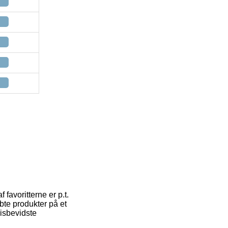
 favoritterne er p.t.
øbte produkter på et
risbevidste