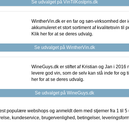
Se udvalget på VinTilKostpris.dk
WintherVin.dk er en far og søn-virksomhed der 
akkumuleret et stort sortiment af kvalitetsvin til pri
Klik her for at se deres udvalg.
Se udvalget på WintherVin.dk
WineGuys.dk er stiftet af Kristian og Jan i 2016
levere god vin, som de selv kan stå inde for og til
her for at se deres udvalg.
Se udvalget på WineGuys.dk
t populære webshops og anmeldt dem med stjerner fra 1 til 5 ud
rrelse, kundeservice, brugervenlighed, betingelser, leveringsfor