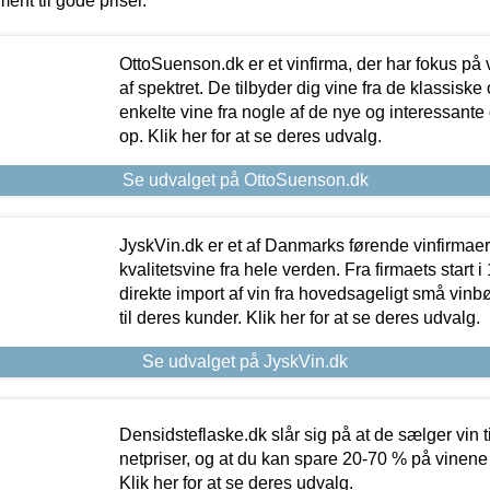
ment til gode priser.
OttoSuenson.dk er et vinfirma, der har fokus på
af spektret. De tilbyder dig vine fra de klassisk
enkelte vine fra nogle af de nye og interessante
op. Klik her for at se deres udvalg.
Se udvalget på OttoSuenson.dk
JyskVin.dk er et af Danmarks førende vinfirmae
kvalitetsvine fra hele verden. Fra firmaets start 
direkte import af vin fra hovedsageligt små vinb
til deres kunder. Klik her for at se deres udvalg.
Se udvalget på JyskVin.dk
Densidsteflaske.dk slår sig på at de sælger vin
netpriser, og at du kan spare 20-70 % på vinene
Klik her for at se deres udvalg.