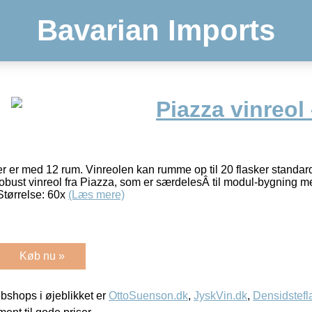
Bavarian Imports
Piazza vinreol 
der er med 12 rum. Vinreolen kan rumme op til 20 flasker standar
bust vinreol fra Piazza, som er særdelesÂ til modul-bygning m
Størrelse: 60x
(Læs mere)
Køb nu »
shops i øjeblikket er
OttoSuenson.dk
,
JyskVin.dk
,
Densidstefl