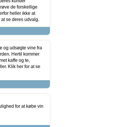
 deres kunder
røve de forskellige
for heller ikke at
r at se deres udvalg.
 og udsøgte vine fra
erden. Hertil kommer
et kaffe og te,
. Klik her for at se
ulighed for at købe vin