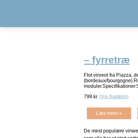
– fyrretræ
Flot vinreol fra Piazza, 
(bordeaux/bourgogne).Ro
moduler.Specifikationer:
799
kr.
(Vis fragtpris)
Læs mere »
De mest populære vinweb