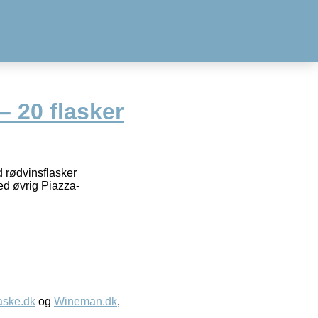
– 20 flasker
d rødvinsflasker
ed øvrig Piazza-
aske.dk
og
Wineman.dk
,