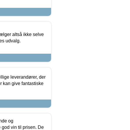
ælger altså ikke selve
res udvalg.
lige leverandører, der
r kan give fantastiske
unde og
od vin til prisen. De