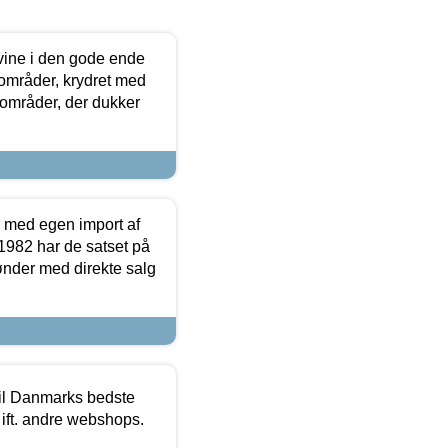
 vine i den gode ende
e områder, krydret med
 områder, der dukker
r med egen import af
i 1982 har de satset på
ønder med direkte salg
 til Danmarks bedste
 ift. andre webshops.