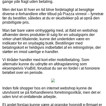
gange yde fragt uden betaling.
Men det kan til hver en tid blive fordelagtigt at besigtige
diverse e-forhandlere efter tilbud på Piazza vinreol – fyrretræ
før du bestiller, således at du er skudsikker på at opnå den
prisbilligste pris.
Man bør bare være omhyggelig med, at ifald en webshop
afhænder deres produkter til salg for en udsalgspris der
virker uhørt tiltalende, kunne det undertiden være en
indikator for en snydagtig butik. Bestillinger med
betalingskort er heldigvis indbefattet af en retningslinje, der
støtter en imod uærlige e-handler.
Vi tilråder handler med kort eller mobilbetaling. Som
alternativ kunne du udnytte en afdragsløsning som
eksempelvis ViaBill, forudsat du ser en fordel i at honorere
beløbet over en periode.
Inden folk shopper hos en internet webshop kunne de
utvivlsomt se på forhandlerens forretningsvilkår, men det er
uden tvivl et omfattende arbejde.
Et andet forslag kunne være at granske hvorvidt e-firmaet er