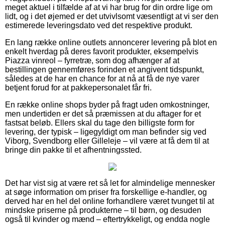
meget aktuel i tilfælde af at vi har brug for din ordre lige om
lidt, og i det øjemed er det utvivlsomt væsentligt at vi ser den
estimerede leveringsdato ved det respektive produkt.
En lang række online outlets annoncerer levering på blot en
enkelt hverdag på deres favorit produkter, eksempelvis
Piazza vinreol – fyrretræ, som dog afhænger af at
bestillingen gennemføres forinden et angivent tidspunkt,
således at de har en chance for at nå at få de nye varer
betjent forud for at pakkepersonalet får fri.
En række online shops byder på fragt uden omkostninger,
men undertiden er det så præmissen at du aftager for et
fastsat beløb. Ellers skal du tage den billigste form for
levering, der typisk – ligegyldigt om man befinder sig ved
Viborg, Svendborg eller Gilleleje – vil være at få dem til at
bringe din pakke til et afhentningssted.
Det har vist sig at være ret så let for almindelige mennesker
at søge information om priser fra forskellige e-handler, og
derved har en hel del online forhandlere været tvunget til at
mindske priserne på produkterne – til børn, og desuden
også til kvinder og mænd – eftertrykkeligt, og endda nogle