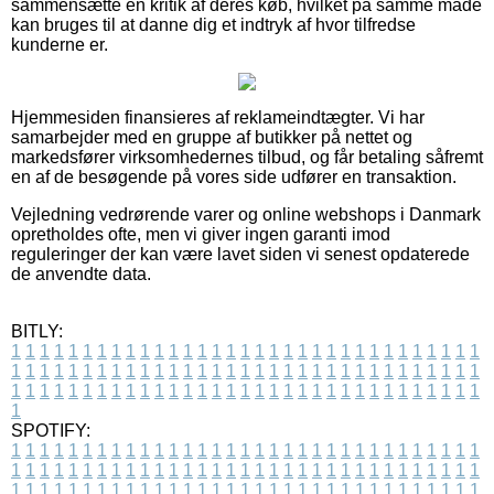
sammensætte en kritik af deres køb, hvilket på samme måde
kan bruges til at danne dig et indtryk af hvor tilfredse
kunderne er.
Hjemmesiden finansieres af reklameindtægter. Vi har
samarbejder med en gruppe af butikker på nettet og
markedsfører virksomhedernes tilbud, og får betaling såfremt
en af de besøgende på vores side udfører en transaktion.
Vejledning vedrørende varer og online webshops i Danmark
opretholdes ofte, men vi giver ingen garanti imod
reguleringer der kan være lavet siden vi senest opdaterede
de anvendte data.
BITLY:
1
1
1
1
1
1
1
1
1
1
1
1
1
1
1
1
1
1
1
1
1
1
1
1
1
1
1
1
1
1
1
1
1
1
1
1
1
1
1
1
1
1
1
1
1
1
1
1
1
1
1
1
1
1
1
1
1
1
1
1
1
1
1
1
1
1
1
1
1
1
1
1
1
1
1
1
1
1
1
1
1
1
1
1
1
1
1
1
1
1
1
1
1
1
1
1
1
1
1
1
SPOTIFY:
1
1
1
1
1
1
1
1
1
1
1
1
1
1
1
1
1
1
1
1
1
1
1
1
1
1
1
1
1
1
1
1
1
1
1
1
1
1
1
1
1
1
1
1
1
1
1
1
1
1
1
1
1
1
1
1
1
1
1
1
1
1
1
1
1
1
1
1
1
1
1
1
1
1
1
1
1
1
1
1
1
1
1
1
1
1
1
1
1
1
1
1
1
1
1
1
1
1
1