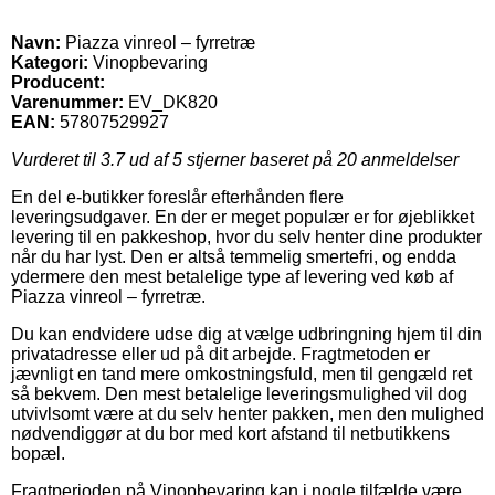
Navn:
Piazza vinreol – fyrretræ
Kategori:
Vinopbevaring
Producent:
Varenummer:
EV_DK820
EAN:
57807529927
Vurderet til
3.7
ud af 5 stjerner baseret på
20
anmeldelser
En del e-butikker foreslår efterhånden flere
leveringsudgaver. En der er meget populær er for øjeblikket
levering til en pakkeshop, hvor du selv henter dine produkter
når du har lyst. Den er altså temmelig smertefri, og endda
ydermere den mest betalelige type af levering ved køb af
Piazza vinreol – fyrretræ.
Du kan endvidere udse dig at vælge udbringning hjem til din
privatadresse eller ud på dit arbejde. Fragtmetoden er
jævnligt en tand mere omkostningsfuld, men til gengæld ret
så bekvem. Den mest betalelige leveringsmulighed vil dog
utvivlsomt være at du selv henter pakken, men den mulighed
nødvendiggør at du bor med kort afstand til netbutikkens
bopæl.
Fragtperioden på Vinopbevaring kan i nogle tilfælde være