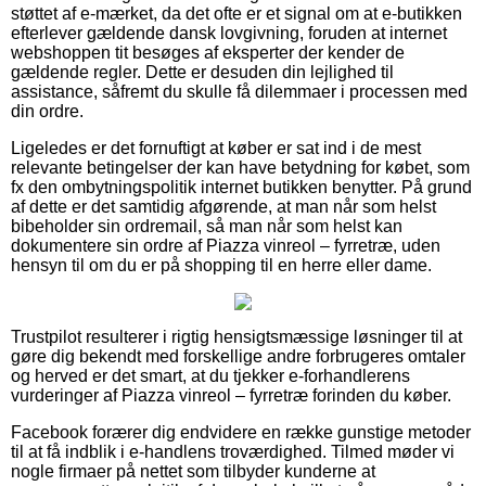
støttet af e-mærket, da det ofte er et signal om at e-butikken
efterlever gældende dansk lovgivning, foruden at internet
webshoppen tit besøges af eksperter der kender de
gældende regler. Dette er desuden din lejlighed til
assistance, såfremt du skulle få dilemmaer i processen med
din ordre.
Ligeledes er det fornuftigt at køber er sat ind i de mest
relevante betingelser der kan have betydning for købet, som
fx den ombytningspolitik internet butikken benytter. På grund
af dette er det samtidig afgørende, at man når som helst
bibeholder sin ordremail, så man når som helst kan
dokumentere sin ordre af Piazza vinreol – fyrretræ, uden
hensyn til om du er på shopping til en herre eller dame.
Trustpilot resulterer i rigtig hensigtsmæssige løsninger til at
gøre dig bekendt med forskellige andre forbrugeres omtaler
og herved er det smart, at du tjekker e-forhandlerens
vurderinger af Piazza vinreol – fyrretræ forinden du køber.
Facebook forærer dig endvidere en række gunstige metoder
til at få indblik i e-handlens troværdighed. Tilmed møder vi
nogle firmaer på nettet som tilbyder kunderne at