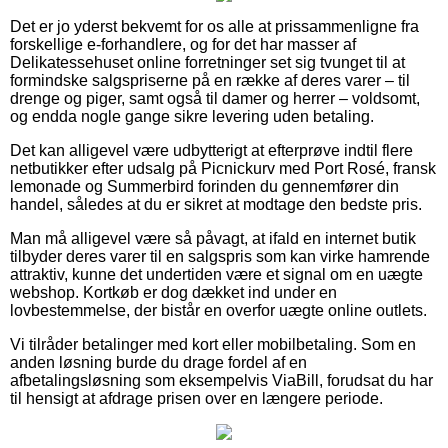
Det er jo yderst bekvemt for os alle at prissammenligne fra
forskellige e-forhandlere, og for det har masser af
Delikatessehuset online forretninger set sig tvunget til at
formindske salgspriserne på en række af deres varer – til
drenge og piger, samt også til damer og herrer – voldsomt,
og endda nogle gange sikre levering uden betaling.
Det kan alligevel være udbytterigt at efterprøve indtil flere
netbutikker efter udsalg på Picnickurv med Port Rosé, fransk
lemonade og Summerbird forinden du gennemfører din
handel, således at du er sikret at modtage den bedste pris.
Man må alligevel være så påvagt, at ifald en internet butik
tilbyder deres varer til en salgspris som kan virke hamrende
attraktiv, kunne det undertiden være et signal om en uægte
webshop. Kortkøb er dog dækket ind under en
lovbestemmelse, der bistår en overfor uægte online outlets.
Vi tilråder betalinger med kort eller mobilbetaling. Som en
anden løsning burde du drage fordel af en
afbetalingsløsning som eksempelvis ViaBill, forudsat du har
til hensigt at afdrage prisen over en længere periode.