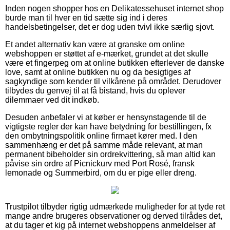
Inden nogen shopper hos en Delikatessehuset internet shop
burde man til hver en tid sætte sig ind i deres
handelsbetingelser, det er dog uden tvivl ikke særlig sjovt.
Et andet alternativ kan være at granske om online
webshoppen er støttet af e-mærket, grundet at det skulle
være et fingerpeg om at online butikken efterlever de danske
love, samt at online butikken nu og da besigtiges af
sagkyndige som kender til vilkårene på området. Derudover
tilbydes du genvej til at få bistand, hvis du oplever
dilemmaer ved dit indkøb.
Desuden anbefaler vi at køber er hensynstagende til de
vigtigste regler der kan have betydning for bestillingen, fx
den ombytningspolitik online firmaet kører med. I den
sammenhæng er det på samme måde relevant, at man
permanent bibeholder sin ordrekvittering, så man altid kan
påvise sin ordre af Picnickurv med Port Rosé, fransk
lemonade og Summerbird, om du er pige eller dreng.
Trustpilot tilbyder rigtig udmærkede muligheder for at tyde ret
mange andre brugeres observationer og derved tilrådes det,
at du tager et kig på internet webshoppens anmeldelser af