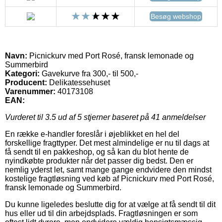
Besøg webshop
Navn:
Picnickurv med Port Rosé, fransk lemonade og
Summerbird
Kategori:
Gavekurve fra 300,- til 500,-
Producent:
Delikatessehuset
Varenummer:
40173108
EAN:
Vurderet til
3.5
ud af 5 stjerner baseret på
41
anmeldelser
En række e-handler foreslår i øjeblikket en hel del
forskellige fragttyper. Det mest almindelige er nu til dags at
få sendt til en pakkeshop, og så kan du blot hente de
nyindkøbte produkter når det passer dig bedst. Den er
nemlig yderst let, samt mange gange endvidere den mindst
kostelige fragtløsning ved køb af Picnickurv med Port Rosé,
fransk lemonade og Summerbird.
Du kunne ligeledes beslutte dig for at vælge at få sendt til dit
hus eller ud til din arbejdsplads. Fragtløsningen er som