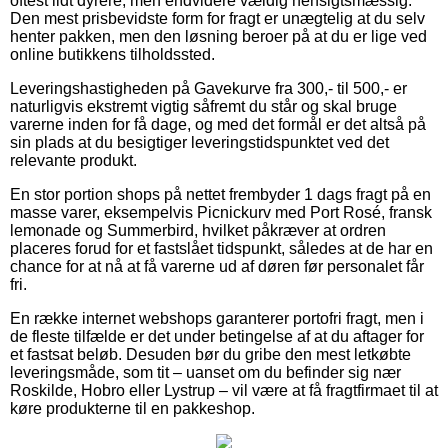
oftest lidt dyrere, men endvidere vældig hensigtsmæssig.
Den mest prisbevidste form for fragt er unægtelig at du selv
henter pakken, men den løsning beroer på at du er lige ved
online butikkens tilholdssted.
Leveringshastigheden på Gavekurve fra 300,- til 500,- er
naturligvis ekstremt vigtig såfremt du står og skal bruge
varerne inden for få dage, og med det formål er det altså på
sin plads at du besigtiger leveringstidspunktet ved det
relevante produkt.
En stor portion shops på nettet frembyder 1 dags fragt på en
masse varer, eksempelvis Picnickurv med Port Rosé, fransk
lemonade og Summerbird, hvilket påkræver at ordren
placeres forud for et fastslået tidspunkt, således at de har en
chance for at nå at få varerne ud af døren før personalet får
fri.
En række internet webshops garanterer portofri fragt, men i
de fleste tilfælde er det under betingelse af at du aftager for
et fastsat beløb. Desuden bør du gribe den mest letkøbte
leveringsmåde, som tit – uanset om du befinder sig nær
Roskilde, Hobro eller Lystrup – vil være at få fragtfirmaet til at
køre produkterne til en pakkeshop.