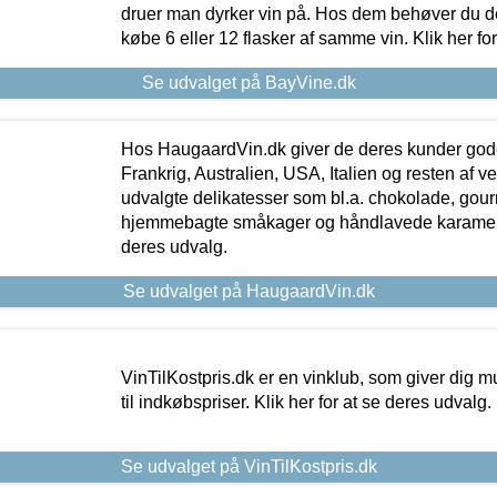
druer man dyrker vin på. Hos dem behøver du der
købe 6 eller 12 flasker af samme vin. Klik her fo
Se udvalget på BayVine.dk
Hos HaugaardVin.dk giver de deres kunder gode
Frankrig, Australien, USA, Italien og resten af v
udvalgte delikatesser som bl.a. chokolade, gourm
hjemmebagte småkager og håndlavede karameller
deres udvalg.
Se udvalget på HaugaardVin.dk
VinTilKostpris.dk er en vinklub, som giver dig m
til indkøbspriser. Klik her for at se deres udvalg.
Se udvalget på VinTilKostpris.dk