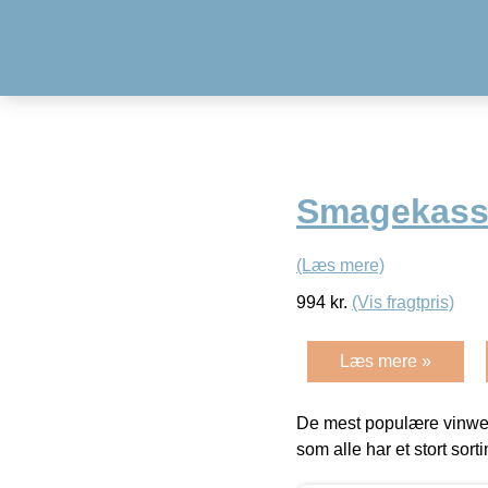
Smagekass
(Læs mere)
994
kr.
(Vis fragtpris)
Læs mere »
De mest populære vinweb
som alle har et stort sorti