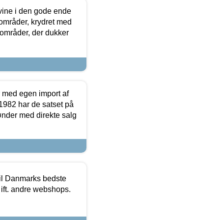
 vine i den gode ende
e områder, krydret med
 områder, der dukker
r med egen import af
i 1982 har de satset på
ønder med direkte salg
 til Danmarks bedste
 ift. andre webshops.