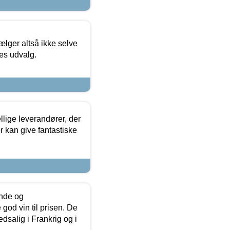
ælger altså ikke selve
res udvalg.
lige leverandører, der
r kan give fantastiske
unde og
od vin til prisen. De
dsalig i Frankrig og i