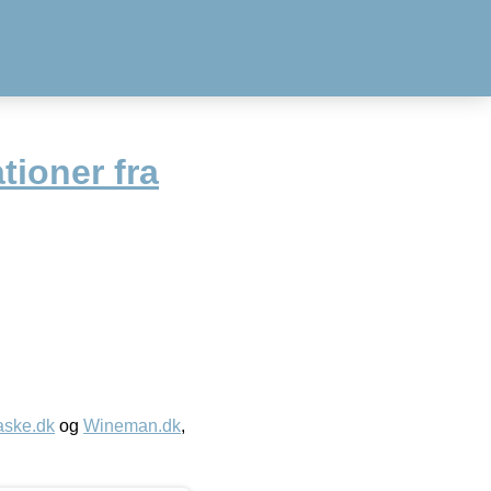
tioner fra
aske.dk
og
Wineman.dk
,