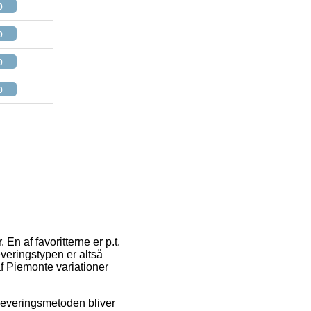
p
p
p
p
 En af favoritterne er p.t.
Leveringstypen er altså
f Piemonte variationer
. Leveringsmetoden bliver