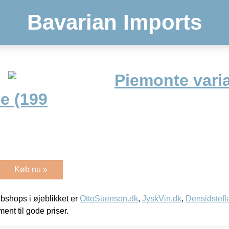
Bavarian Imports
Piemonte varia
e (199
Køb nu »
shops i øjeblikket er
OttoSuenson.dk
,
JyskVin.dk
,
Densidstefl
ment til gode priser.