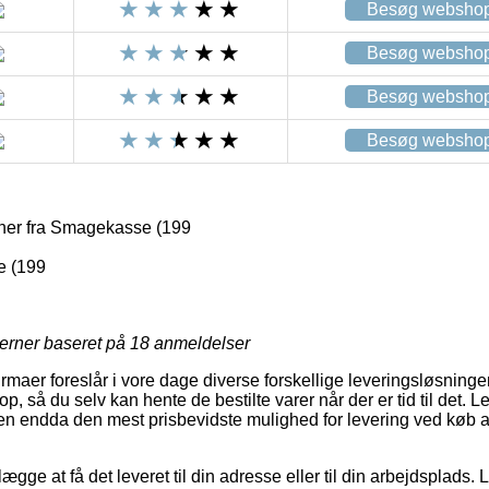
Besøg websho
Besøg websho
Besøg websho
Besøg websho
ner fra Smagekasse (199
 (199
jerner baseret på
18
anmeldelser
irmaer foreslår i vore dage diverse forskellige leveringsløsninger.
op, så du selv kan hente de bestilte varer når der er tid til det. 
uden endda den mest prisbevidste mulighed for levering ved køb a
lægge at få det leveret til din adresse eller til din arbejdsplads