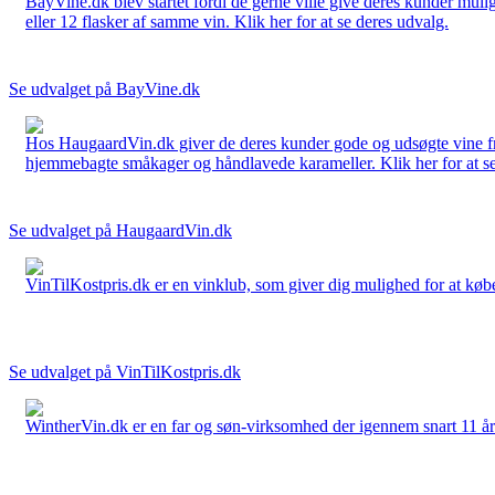
BayVine.dk blev startet fordi de gerne ville give deres kunder muli
eller 12 flasker af samme vin. Klik her for at se deres udvalg.
Se udvalget på BayVine.dk
Hos HaugaardVin.dk giver de deres kunder gode og udsøgte vine fra 
hjemmebagte småkager og håndlavede karameller. Klik her for at se
Se udvalget på HaugaardVin.dk
VinTilKostpris.dk er en vinklub, som giver dig mulighed for at købe 
Se udvalget på VinTilKostpris.dk
WintherVin.dk er en far og søn-virksomhed der igennem snart 11 år har 