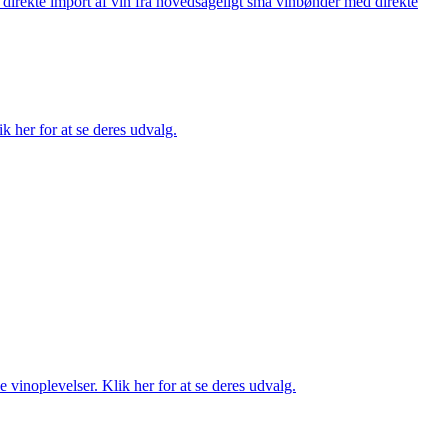
å direkte import af vin fra hovedsageligt små vinbønder med direkte
k her for at se deres udvalg.
 vinoplevelser. Klik her for at se deres udvalg.