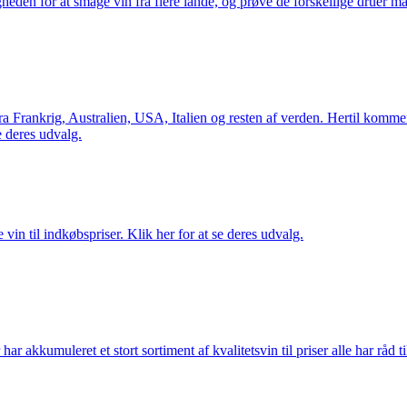
gheden for at smage vin fra flere lande, og prøve de forskellige druer 
Frankrig, Australien, USA, Italien og resten af verden. Hertil kommer 
 deres udvalg.
vin til indkøbspriser. Klik her for at se deres udvalg.
akkumuleret et stort sortiment af kvalitetsvin til priser alle har råd til