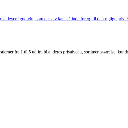
t levere god vin, som de selv kan stå inde for og til den rigtige pris. K
er fra 1 til 5 ud fra bl.a. deres prisniveau, sortimentstørrelse, kunde