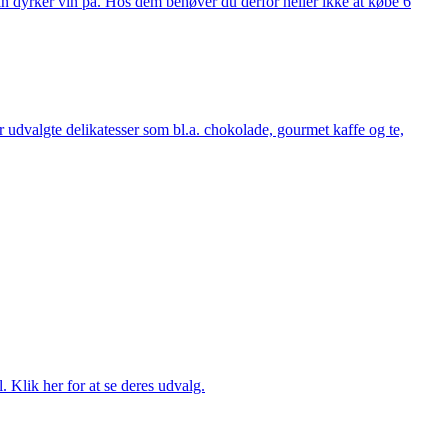
man dyrker vin på. Hos dem behøver du derfor heller ikke at købe 6
udvalgte delikatesser som bl.a. chokolade, gourmet kaffe og te,
. Klik her for at se deres udvalg.