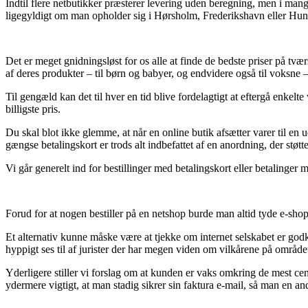
Indtil flere netbutikker præsterer levering uden beregning, men i mange
ligegyldigt om man opholder sig i Hørsholm, Frederikshavn eller Hundest
Det er meget gnidningsløst for os alle at finde de bedste priser på tv
af deres produkter – til børn og babyer, og endvidere også til voksne 
Til gengæld kan det til hver en tid blive fordelagtigt at eftergå enkel
billigste pris.
Du skal blot ikke glemme, at når en online butik afsætter varer til 
gængse betalingskort er trods alt indbefattet af en anordning, der støtt
Vi går generelt ind for bestillinger med betalingskort eller betalinge
Forud for at nogen bestiller på en netshop burde man altid tyde e-shop
Et alternativ kunne måske være at tjekke om internet selskabet er godke
hyppigt ses til af jurister der har megen viden om vilkårene på område
Yderligere stiller vi forslag om at kunden er vaks omkring de mest ce
ydermere vigtigt, at man stadig sikrer sin faktura e-mail, så man en a