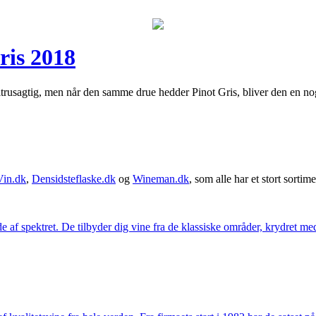
ris 2018
itrusagtig, men når den samme drue hedder Pinot Gris, bliver den en nog
Vin.dk
,
Densidsteflaske.dk
og
Wineman.dk
, som alle har et stort sortime
 af spektret. De tilbyder dig vine fra de klassiske områder, krydret med