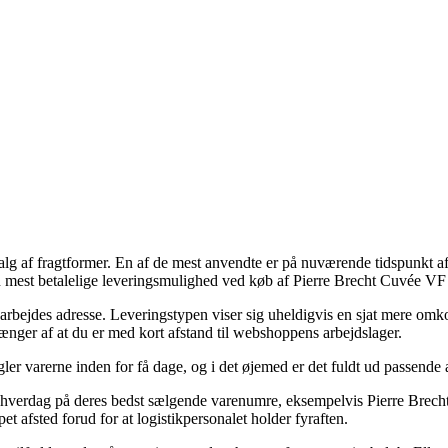
alg af fragtformer. En af de mest anvendte er på nuværende tidspunkt a
 den mest betalelige leveringsmulighed ved køb af Pierre Brecht Cuvée VF
dit arbejdes adresse. Leveringstypen viser sig uheldigvis en sjat mere o
ænger af at du er med kort afstand til webshoppens arbejdslager.
ler varerne inden for få dage, og i det øjemed er det fuldt ud passende
hverdag på deres bedst sælgende varenumre, eksempelvis Pierre Brecht 
et afsted forud for at logistikpersonalet holder fyraften.