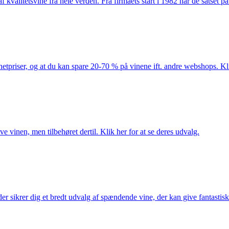
kvalitetsvine fra hele verden. Fra firmaets start i 1982 har de satset p
netpriser, og at du kan spare 20-70 % på vinene ift. andre webshops. Kli
e vinen, men tilbehøret dertil. Klik her for at se deres udvalg.
 sikrer dig et bredt udvalg af spændende vine, der kan give fantastiske