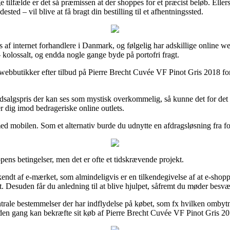
 tilfælde er det så præmissen at der shoppes for et præcist beløb. Eller
ed – vil blive at få bragt din bestilling til et afhentningssted.
ærs af internet forhandlere i Danmark, og følgelig har adskillige onlin
– kolossalt, og endda nogle gange byde på portofri fragt.
te webbutikker efter tilbud på Pierre Brecht Cuvée VF Pinot Gris 2018 fo
en udsalgspris der kan ses som mystisk overkommelig, så kunne det for 
er dig imod bedrageriske online outlets.
r med mobilen. Som et alternativ burde du udnytte en afdragsløsning fra 
pens betingelser, men det er ofte et tidskrævende projekt.
ndt af e-mærket, som almindeligvis er en tilkendegivelse af at e-shoppen 
t. Desuden får du anledning til at blive hjulpet, såfremt du møder besvæ
ntrale bestemmelser der har indflydelse på købet, som fx hvilken ombytn
nden gang kan bekræfte sit køb af Pierre Brecht Cuvée VF Pinot Gris 201