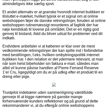
almindeligvis ikke særlig sjovt.
Et andet alternativ er at granske hvorvidt internet butikken er
tilsluttet e-mærket, hvilket typisk er et signal om at online
webshoppen føjer de danske retningslinjer, foruden at online
webshoppen rutinemæssigt revurderes af fagfolk der har
nøje kendskab til lovene på området. Det er en rigtig god
genvej til bistand, ifald du bliver udsat for problemer ved dit
indkøb.
Endvidere anbefaler vi at køberen er klar over de mest
vedkommende retningslinjer der kan spille ind i forbindelse
med bestillingen, f.eks. hvilken ombytningspolitik internet
butikken har. I den relation er det ydermere relevant, at man
når som helst bibeholder sin faktura e-mail, således man
altid vil kunne påvise handlen af Pierre Ferrand Reserve
1’er Cru, ligegyldigt om du er på udkig efter et produkt til en
dreng eller pige.
Trustpilot indebærer uden sammenligning værdifulde
genveje til at kigge nærmere på ganske mange
forhenværende kunders reflektioner og på grund af dette
rekommanderer vi, at du eftergår online webshoppens