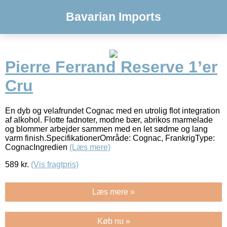
Bavarian Imports
Pierre Ferrand Reserve 1’er
Cru
En dyb og velafrundet Cognac med en utrolig flot integration
af alkohol. Flotte fadnoter, modne bær, abrikos marmelade
og blommer arbejder sammen med en let sødme og lang
varm finish.SpecifikationerOmråde: Cognac, FrankrigType:
CognacIngredien
(Læs mere)
589
kr.
(Vis fragtpris)
Læs mere »
Køb nu »