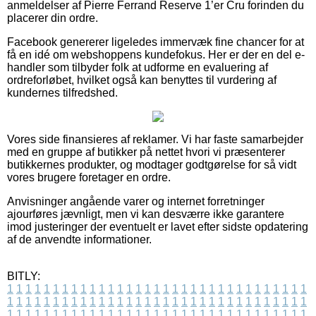
anmeldelser af Pierre Ferrand Reserve 1’er Cru forinden du
placerer din ordre.
Facebook genererer ligeledes immervæk fine chancer for at
få en idé om webshoppens kundefokus. Her er der en del e-
handler som tilbyder folk at udforme en evaluering af
ordreforløbet, hvilket også kan benyttes til vurdering af
kundernes tilfredshed.
Vores side finansieres af reklamer. Vi har faste samarbejder
med en gruppe af butikker på nettet hvori vi præsenterer
butikkernes produkter, og modtager godtgørelse for så vidt
vores brugere foretager en ordre.
Anvisninger angående varer og internet forretninger
ajourføres jævnligt, men vi kan desværre ikke garantere
imod justeringer der eventuelt er lavet efter sidste opdatering
af de anvendte informationer.
BITLY:
1
1
1
1
1
1
1
1
1
1
1
1
1
1
1
1
1
1
1
1
1
1
1
1
1
1
1
1
1
1
1
1
1
1
1
1
1
1
1
1
1
1
1
1
1
1
1
1
1
1
1
1
1
1
1
1
1
1
1
1
1
1
1
1
1
1
1
1
1
1
1
1
1
1
1
1
1
1
1
1
1
1
1
1
1
1
1
1
1
1
1
1
1
1
1
1
1
1
1