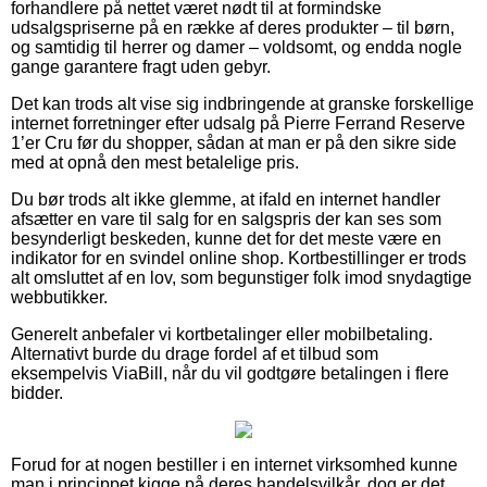
forhandlere på nettet været nødt til at formindske
udsalgspriserne på en række af deres produkter – til børn,
og samtidig til herrer og damer – voldsomt, og endda nogle
gange garantere fragt uden gebyr.
Det kan trods alt vise sig indbringende at granske forskellige
internet forretninger efter udsalg på Pierre Ferrand Reserve
1’er Cru før du shopper, sådan at man er på den sikre side
med at opnå den mest betalelige pris.
Du bør trods alt ikke glemme, at ifald en internet handler
afsætter en vare til salg for en salgspris der kan ses som
besynderligt beskeden, kunne det for det meste være en
indikator for en svindel online shop. Kortbestillinger er trods
alt omsluttet af en lov, som begunstiger folk imod snydagtige
webbutikker.
Generelt anbefaler vi kortbetalinger eller mobilbetaling.
Alternativt burde du drage fordel af et tilbud som
eksempelvis ViaBill, når du vil godtgøre betalingen i flere
bidder.
Forud for at nogen bestiller i en internet virksomhed kunne
man i princippet kigge på deres handelsvilkår, dog er det