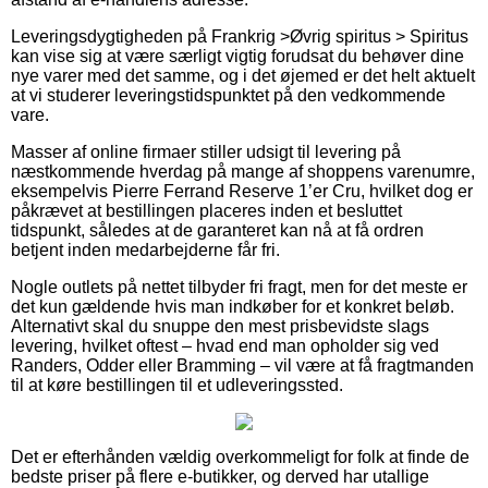
Leveringsdygtigheden på Frankrig >Øvrig spiritus > Spiritus
kan vise sig at være særligt vigtig forudsat du behøver dine
nye varer med det samme, og i det øjemed er det helt aktuelt
at vi studerer leveringstidspunktet på den vedkommende
vare.
Masser af online firmaer stiller udsigt til levering på
næstkommende hverdag på mange af shoppens varenumre,
eksempelvis Pierre Ferrand Reserve 1’er Cru, hvilket dog er
påkrævet at bestillingen placeres inden et besluttet
tidspunkt, således at de garanteret kan nå at få ordren
betjent inden medarbejderne får fri.
Nogle outlets på nettet tilbyder fri fragt, men for det meste er
det kun gældende hvis man indkøber for et konkret beløb.
Alternativt skal du snuppe den mest prisbevidste slags
levering, hvilket oftest – hvad end man opholder sig ved
Randers, Odder eller Bramming – vil være at få fragtmanden
til at køre bestillingen til et udleveringssted.
Det er efterhånden vældig overkommeligt for folk at finde de
bedste priser på flere e-butikker, og derved har utallige