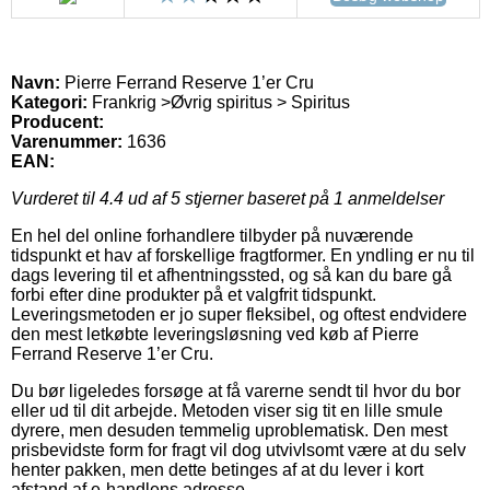
Navn:
Pierre Ferrand Reserve 1’er Cru
Kategori:
Frankrig >Øvrig spiritus > Spiritus
Producent:
Varenummer:
1636
EAN:
Vurderet til
4.4
ud af 5 stjerner baseret på
1
anmeldelser
En hel del online forhandlere tilbyder på nuværende
tidspunkt et hav af forskellige fragtformer. En yndling er nu til
dags levering til et afhentningssted, og så kan du bare gå
forbi efter dine produkter på et valgfrit tidspunkt.
Leveringsmetoden er jo super fleksibel, og oftest endvidere
den mest letkøbte leveringsløsning ved køb af Pierre
Ferrand Reserve 1’er Cru.
Du bør ligeledes forsøge at få varerne sendt til hvor du bor
eller ud til dit arbejde. Metoden viser sig tit en lille smule
dyrere, men desuden temmelig uproblematisk. Den mest
prisbevidste form for fragt vil dog utvivlsomt være at du selv
henter pakken, men dette betinges af at du lever i kort
afstand af e-handlens adresse.