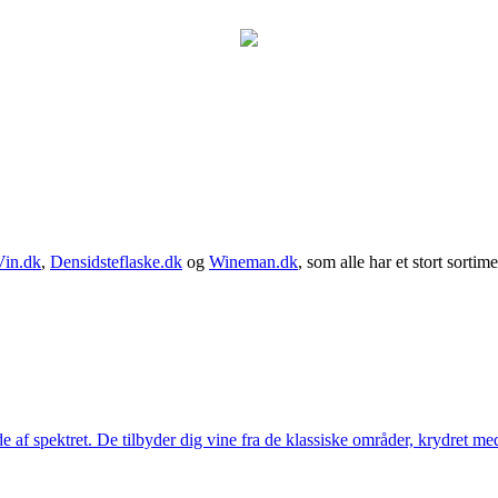
Vin.dk
,
Densidsteflaske.dk
og
Wineman.dk
, som alle har et stort sortime
 af spektret. De tilbyder dig vine fra de klassiske områder, krydret med