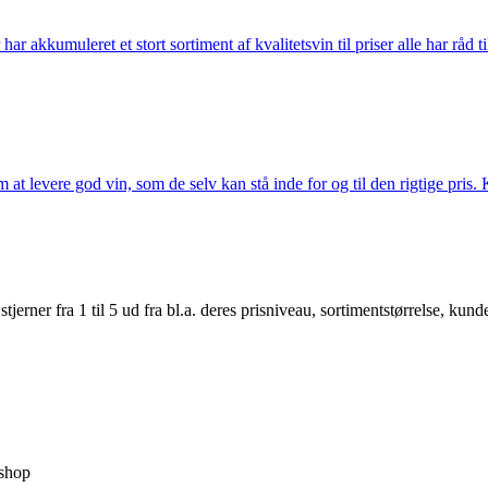
akkumuleret et stort sortiment af kvalitetsvin til priser alle har råd til
t levere god vin, som de selv kan stå inde for og til den rigtige pris. K
er fra 1 til 5 ud fra bl.a. deres prisniveau, sortimentstørrelse, kunde
shop