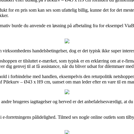
ukt for en pris som kan ses som ufattelig billig, kunne det for det mest
kker.
ernativ burde du anvende en løsning på afbetaling fra for eksempel ViaBi
m virksomhedens handelsbetingelser, dog er det typisk ikke super interes
hoppen er tilsluttet e-mærket, som typisk er en erklæring om at e-fir
ver dig genvej til at få assistance, når du bliver udsat for dilemmaer med
ld i forbindelse med handlen, eksempelvis den returpolitik netshoppen ti
 af Pilekurv – Ø43 x H9 cm, uanset om man leder efter en vare til en ma
ige andre brugeres iagttagelser og herved er det anbefalelsesværdigt, at 
i e-forretningens pålidelighed. Tilmed ses nogle online outlets som tilby