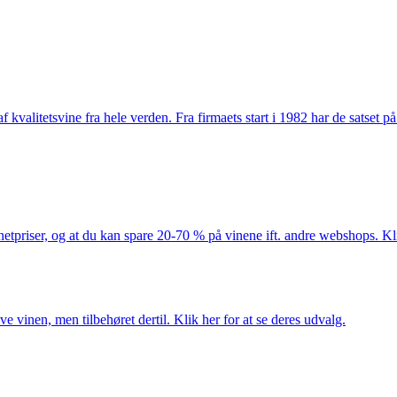
kvalitetsvine fra hele verden. Fra firmaets start i 1982 har de satset p
netpriser, og at du kan spare 20-70 % på vinene ift. andre webshops. Kli
e vinen, men tilbehøret dertil. Klik her for at se deres udvalg.