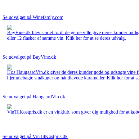
Se udvalget på Winefamly.com
BayVine.dk blev startet fordi de gerne ville give deres kunder muli
eller 12 flasker af samme vin. Klik her for at se deres udvalg.
Se udvalget på BayVine.dk
Hos HaugaardVin.dk giver de deres kunder gode og udsøgte vine fra 
hjemmebagte småkager og håndlavede karameller. Klik her for at se
Se udvalget på HaugaardVin.dk
VinTilKostpris.dk er en vinklub, som giver dig mulighed for at købe 
Se udvalget på VinTilKostpris.dk