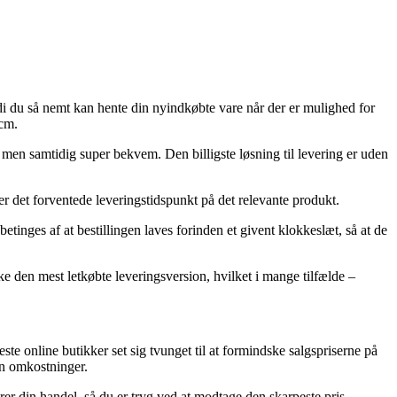
rdi du så nemt kan hente din nyindkøbte vare når der er mulighed for
 cm.
t, men samtidig super bekvem. Den billigste løsning til levering er uden
er det forventede leveringstidspunkt på det relevante produkt.
nges af at bestillingen laves forinden et givent klokkeslæt, så at de
e den mest letkøbte leveringsversion, hvilket i mange tilfælde –
este online butikker set sig tvunget til at formindske salgspriserne på
en omkostninger.
er din handel, så du er tryg ved at modtage den skarpeste pris.