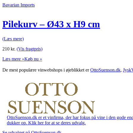
Bavarian Imports
Pilekurv – Ø43 x H9 cm
(Læs mere)
210
kr.
(Vis fragtpris)
Læs mere »
Køb nu »
De mest populære vinwebshops i øjeblikket er
OttoSuenson.dk
,
Jysk
OttoSuenson.dk er et vinfirma, der har fokus på vine i den gode ende
dukker op. Klik her for at se deres udvalg.
Se udvalget på OttoSuenson.dk