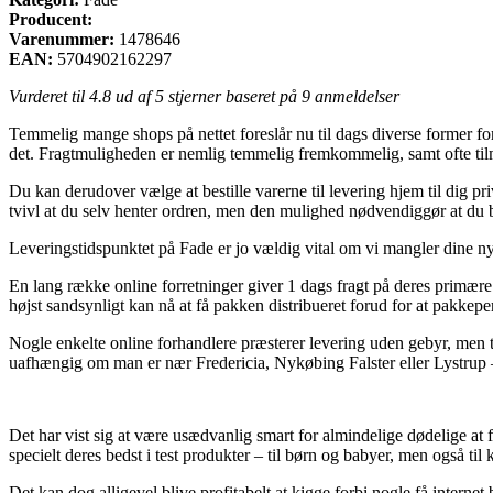
Producent:
Varenummer:
1478646
EAN:
5704902162297
Vurderet til
4.8
ud af 5 stjerner baseret på
9
anmeldelser
Temmelig mange shops på nettet foreslår nu til dags diverse former for
det. Fragtmuligheden er nemlig temmelig fremkommelig, samt ofte til
Du kan derudover vælge at bestille varerne til levering hjem til dig pri
tvivl at du selv henter ordren, men den mulighed nødvendiggør at du b
Leveringstidspunktet på Fade er jo vældig vital om vi mangler dine nye
En lang række online forretninger giver 1 dags fragt på deres primære
højst sandsynligt kan nå at få pakken distribueret forud for at pakkepe
Nogle enkelte online forhandlere præsterer levering uden gebyr, men t
uafhængig om man er nær Fredericia, Nykøbing Falster eller Lystrup – e
Det har vist sig at være usædvanlig smart for almindelige dødelige at fi
specielt deres bedst i test produkter – til børn og babyer, men også 
Det kan dog alligevel blive profitabelt at kigge forbi nogle få intern