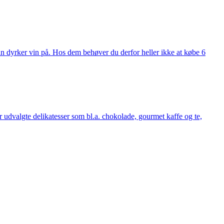
man dyrker vin på. Hos dem behøver du derfor heller ikke at købe 6
udvalgte delikatesser som bl.a. chokolade, gourmet kaffe og te,