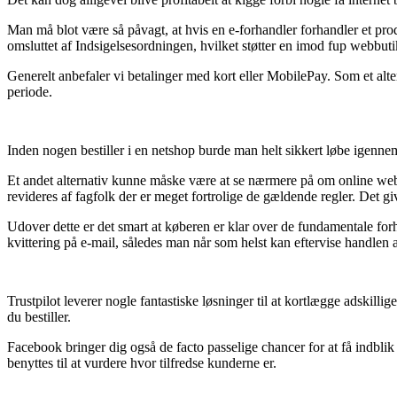
Man må blot være så påvagt, at hvis en e-forhandler forhandler et prod
omsluttet af Indsigelsesordningen, hvilket støtter en imod fup webbuti
Generelt anbefaler vi betalinger med kort eller MobilePay. Som et alt
periode.
Inden nogen bestiller i en netshop burde man helt sikkert løbe igenne
Et andet alternativ kunne måske være at se nærmere på om online webs
revideres af fagfolk der er meget fortrolige de gældende regler. Det gi
Udover dette er det smart at køberen er klar over de fundamentale forho
kvittering på e-mail, således man når som helst kan eftervise handlen
Trustpilot leverer nogle fantastiske løsninger til at kortlægge adskill
du bestiller.
Facebook bringer dig også de facto passelige chancer for at få indblik 
benyttes til at vurdere hvor tilfredse kunderne er.