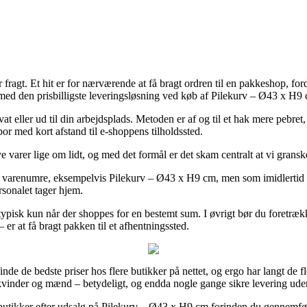
 fragt. Et hit er for nærværende at få bragt ordren til en pakkeshop, fo
med den prisbilligste leveringsløsning ved køb af Pilekurv – Ø43 x H9
vat eller ud til din arbejdsplads. Metoden er af og til et hak mere pebre
or med kort afstand til e-shoppens tilholdssted.
 varer lige om lidt, og med det formål er det skam centralt at vi gransk
 varenumre, eksempelvis Pilekurv – Ø43 x H9 cm, men som imidlertid beti
rsonalet tager hjem.
ypisk kun når der shoppes for en bestemt sum. I øvrigt bør du foretrækk
r at få bragt pakken til et afhentningssted.
nde de bedste priser hos flere butikker på nettet, og ergo har langt de fl
til kvinder og mænd – betydeligt, og endda nogle gange sikre levering ud
et butikker efter udsalg på Pilekurv – Ø43 x H9 cm forinden du gennemfør