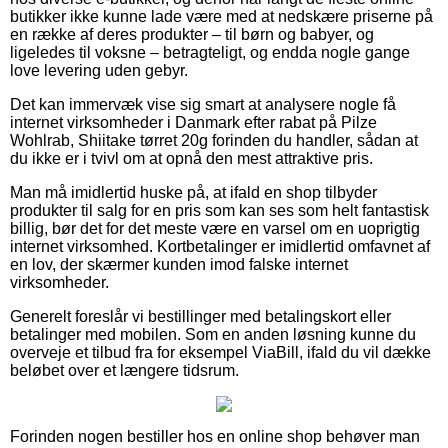
butikker ikke kunne lade være med at nedskære priserne på
en række af deres produkter – til børn og babyer, og
ligeledes til voksne – betragteligt, og endda nogle gange
love levering uden gebyr.
Det kan immervæk vise sig smart at analysere nogle få
internet virksomheder i Danmark efter rabat på Pilze
Wohlrab, Shiitake tørret 20g forinden du handler, sådan at
du ikke er i tvivl om at opnå den mest attraktive pris.
Man må imidlertid huske på, at ifald en shop tilbyder
produkter til salg for en pris som kan ses som helt fantastisk
billig, bør det for det meste være en varsel om en uoprigtig
internet virksomhed. Kortbetalinger er imidlertid omfavnet af
en lov, der skærmer kunden imod falske internet
virksomheder.
Generelt foreslår vi bestillinger med betalingskort eller
betalinger med mobilen. Som en anden løsning kunne du
overveje et tilbud fra for eksempel ViaBill, ifald du vil dække
beløbet over et længere tidsrum.
Forinden nogen bestiller hos en online shop behøver man