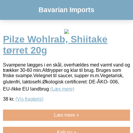
Bavarian Imports
Pilze Wohlrab, Shiitake
tørret 20g
Svampene lægges i en skål, overhældes med varmt vand og
trækker 30-60 min.Afdrypper og klar til brug. Bruges som
friske svampe.Velegnet til saucer, supper m.m.Vegetarisk,
glutenfri, laktosefri.Økologisk certificeret: DE-ÃKO- 006,
EU-/ikke EU landbrug
(Læs mere)
38
kr.
(Vis fragtpris)
Læs mere »
Køb nu »