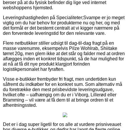
beroer på at du fysisk befinder dig lige ved internet
webshoppens hjemsted.
Leveringshastigheden på Specialiteter;Svampe er jo meget
vigtig om du har behov for produkterne nu og her, og med
det formål er det bestemt centralt at vi kigger nærmere på
den forventede leveringstid for den relevante vare.
Flere netbutikker stiller udsigt til dag-til-dag fragt på en
masse varenumre, eksempelvis Pilze Wohlrab, Shiitake
tørret 20g, men glem ikke at det står og falder med at ordren
aflægges inden et konkret tidspunkt, så de har mulighed for
at nå at få dit nye produkt klargjort forinden
logistikpersonalet har fyraften.
Visse e-butikker frembyder fri fragt, men undertiden kun
såfremt du indkøber for en konkret sum. Som alternativ må
du foretrække den mest prisbevidste leveringsudgave,
hvilket ofte – uafhængig om du er i Viborg, Lillerød eller
Bramming – vil være at få dem til at bringe ordren til et
afhentningssted.
Det er i dag super ligetil for os alle at vurdere prisniveauet
hos diverse e-butikker, og derfor har langt de fleste online