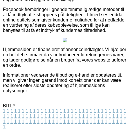
Facebook frembringer lignende temmelig ærlige metoder til
at få indtryk af e-shoppens pålidelighed. Tilmed ses endda
online outlets som giver kunderne mulighed for at nedfælde
en vurdering af deres købsoplevelse, som tillige kan
benyttes til at få et indtryk af kundernes tilfredshed.
Hjemmesiden er finansieret af annonceindtægter. Vi hjælper
en hel del e-firmaer da vi introducerer forretningernes varer,
og tager godtgørelse når en bruger fra vores website udfører
en ordre.
Informationer vedrørende tilbud og e-handler opdateres tit,
men vi giver ingen garanti imod korrektioner der kan være
realiseret efter sidste opdatering af hjemmesidens
oplysninger.
BITLY:
1
1
1
1
1
1
1
1
1
1
1
1
1
1
1
1
1
1
1
1
1
1
1
1
1
1
1
1
1
1
1
1
1
1
1
1
1
1
1
1
1
1
1
1
1
1
1
1
1
1
1
1
1
1
1
1
1
1
1
1
1
1
1
1
1
1
1
1
1
1
1
1
1
1
1
1
1
1
1
1
1
1
1
1
1
1
1
1
1
1
1
1
1
1
1
1
1
1
1
1