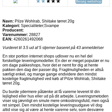
Besøg webshop
Navn:
Pilze Wohlrab, Shiitake tørret 20g
Kategori:
Specialiteter;Svampe
Producent:
Varenummer:
28827
EAN:
4260261492068
Vurderet til
3.5
ud af 5 stjerner baseret på
43
anmeldelser
En stor portion internet shops udlover nu en hel del
forskellige leveringsmodeller. En der er meget populær er nu
om dage pakkeshops, hvor det er nemt for dig at hente
pakken den dag der passer dig. Fragtmuligheden er altså
særligt enkel, og mange gange endvidere den mindst
kostelige fragtmulighed ved køb af Pilze Wohlrab, Shiitake
tørret 20g.
Du burde ydermere påtænke at få varerne leveret til din
lejlighed eller hus eller ud på dit arbejde. Leveringsmetoden
viser sig jævnligt en smule mere omkostningsfuld, men også
ret simpel. Den mindst kostelige leveringsudgave vil dog
altid vise sig at være at hente varerne selv, som desværre