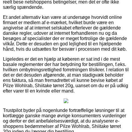
reelt bese netshoppens betingelser, men det er ofte ikke
særlig spændende.
Et andet alternativ kan være at undersøge hvorvidt online
firmaet er medlem af e-mærket, hvilket burde være en
angivelse af at internet selskabet efterlever de gældende
danske regler, udover at internet forhandleren nu og da
besøges af specialister der er meget fortrolige de gældende
vilkår. Dette er desuden en god lejlighed til en hjælpende
hånd, hvis du udsættes for besvær i processen med dit køb.
Ligeledes er det en hjælp at køberen er sat ind i de mest
basale reglementer der har betydning for bestillingen, f.eks.
hvilken ombytningsrettighed forretningen tilsikrer. I relation til
det er det desuden afgørende, at man stadigvæk beholder
ens faktura, så man fremadrettet vil kunne bevise købet af
Pilze Wohlrab, Shiitake tørret 20g, uanset om du er på udkig
efter varer til en kvinde eller mand.
Trustpilot byder på nogenlunde fortræffelige løsninger til at
kortlægge ganske mange øvrige konsumenters vurderinger
og derfor er det anbefalelsesværdigt, at du analyserer e-
shoppens bedømmelser af Pilze Wohlrab, Shiitake tørret
20g inden du lægger din bestilling.