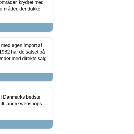
e områder, krydret med
 områder, der dukker
r med egen import af
i 1982 har de satset på
ønder med direkte salg
 til Danmarks bedste
 ift. andre webshops.