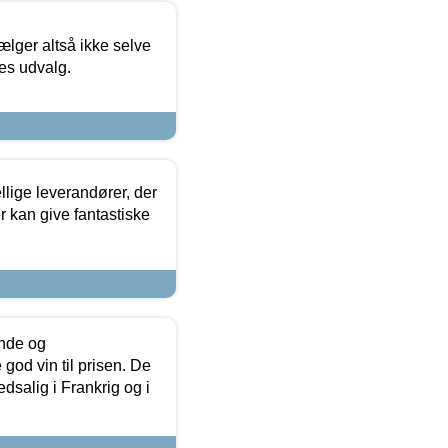
ælger altså ikke selve
res udvalg.
lige leverandører, der
r kan give fantastiske
unde og
od vin til prisen. De
dsalig i Frankrig og i