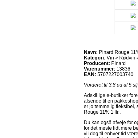
Navn:
Pinard Rouge 11% 
Kategori:
Vin > Rødvin 
Producent:
Pinard
Varenummer:
13836
EAN:
5707227003740
Vurderet til
3.8
ud af 5 st
Adskillige e-butikker for
afsende til en pakkeshop
er jo temmelig fleksibe
Rouge 11% 1 ltr..
Du kan også afveje for og
for det meste lidt mere b
vil dog til enhver tid vær