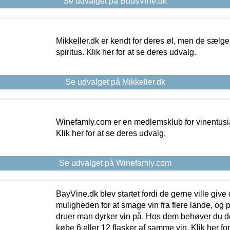
Se udvalget på BuusVine.dk
Mikkeller.dk er kendt for deres øl, men de sælg
spiritus. Klik her for at se deres udvalg.
Se udvalget på Mikkeller.dk
Winefamly.com er en medlemsklub for vinentusia
Klik her for at se deres udvalg.
Se udvalget på Winefamly.com
BayVine.dk blev startet fordi de gerne ville give
muligheden for at smage vin fra flere lande, og p
druer man dyrker vin på. Hos dem behøver du der
købe 6 eller 12 flasker af samme vin. Klik her fo