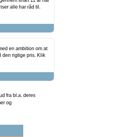
igennem snart 11 år har
ser alle har råd til.
 med en ambition om at
 den rigtige pris. Klik
 fra bl.a. deres
mer og