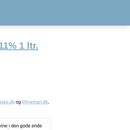
1% 1 ltr.
aske.dk
og
Wineman.dk
,
 vine i den gode ende