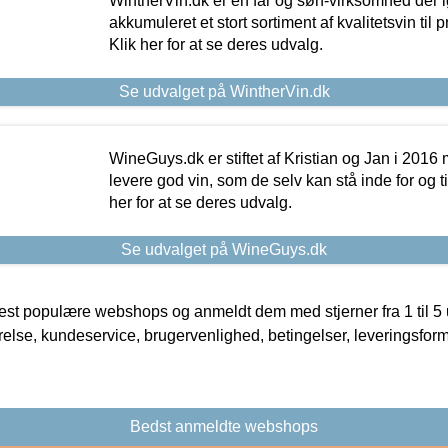
WintherVin.dk er en far og søn-virksomhed der 
akkumuleret et stort sortiment af kvalitetsvin til pri
Klik her for at se deres udvalg.
Se udvalget på WintherVin.dk
WineGuys.dk er stiftet af Kristian og Jan i 2016
levere god vin, som de selv kan stå inde for og til
her for at se deres udvalg.
Se udvalget på WineGuys.dk
t populære webshops og anmeldt dem med stjerner fra 1 til 5 ud
rrelse, kundeservice, brugervenlighed, betingelser, leveringsfor
Bedst anmeldte webshops