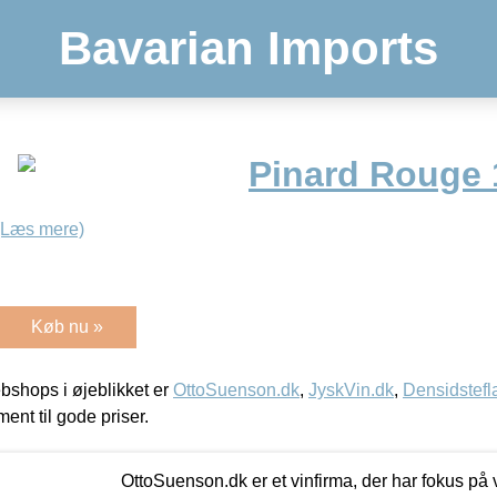
Bavarian Imports
Pinard Rouge 1
(Læs mere)
Køb nu »
shops i øjeblikket er
OttoSuenson.dk
,
JyskVin.dk
,
Densidstefl
ment til gode priser.
OttoSuenson.dk er et vinfirma, der har fokus på