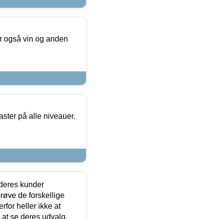
er også vin og anden
ster på alle niveauer.
 deres kunder
røve de forskellige
for heller ikke at
r at se deres udvalg.