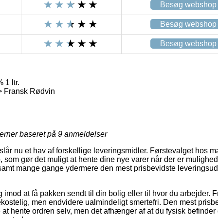
Besøg webshop
Besøg webshop
Besøg webshop
1 ltr.
> Fransk Rødvin
jerner baseret på
9
anmeldelser
eslår nu et hav af forskellige leveringsmidler. Førstevalget hos ma
, som gør det muligt at hente dine nye varer når der er mulighed
l, samt mange gange ydermere den mest prisbevidste leveringsu
 imod at få pakken sendt til din bolig eller til hvor du arbejder.
ekostelig, men endvidere ualmindeligt smertefri. Den mest prisbe
e at hente ordren selv, men det afhænger af at du fysisk befinder d