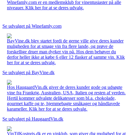
Winefamly.com er en medlemsklub for vinentusiaster på alle
niveauer. Klik her for at se deres udvalg.
Se udvalget på Winefamly.com
BayVine.dk blev startet fordi de gerne ville give deres kunder
muligheden for at smage vin fra flere lande, og prøve de
forskellige druer man dyrker vin på. Hos dem behøver du
derfor heller ikke at købe 6 eller 12 flasker af samme vin. Klik
her for at se deres udvalg.
Se udvalget på BayVine.dk
Hos HaugaardVin.dk giver de deres kunder gode og udsøgte
vine fra Frankrig, Australien, USA, Italien og resten af verden.
Hertil kommer udvalgte delikatesser som bl.a. chokolade,
gourmet kaffe og te, hjemmebagte småkager og håndlavede
karameller. Klik her for at se deres udvalg.
Se udvalget på HaugaardVin.dk
VinTilKostpris.dk er en vinklub, som giver dig mulighed for at