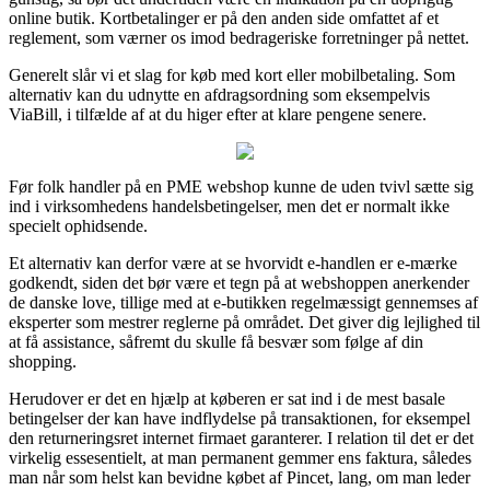
online butik. Kortbetalinger er på den anden side omfattet af et
reglement, som værner os imod bedrageriske forretninger på nettet.
Generelt slår vi et slag for køb med kort eller mobilbetaling. Som
alternativ kan du udnytte en afdragsordning som eksempelvis
ViaBill, i tilfælde af at du higer efter at klare pengene senere.
Før folk handler på en PME webshop kunne de uden tvivl sætte sig
ind i virksomhedens handelsbetingelser, men det er normalt ikke
specielt ophidsende.
Et alternativ kan derfor være at se hvorvidt e-handlen er e-mærke
godkendt, siden det bør være et tegn på at webshoppen anerkender
de danske love, tillige med at e-butikken regelmæssigt gennemses af
eksperter som mestrer reglerne på området. Det giver dig lejlighed til
at få assistance, såfremt du skulle få besvær som følge af din
shopping.
Herudover er det en hjælp at køberen er sat ind i de mest basale
betingelser der kan have indflydelse på transaktionen, for eksempel
den returneringsret internet firmaet garanterer. I relation til det er det
virkelig essesentielt, at man permanent gemmer ens faktura, således
man når som helst kan bevidne købet af Pincet, lang, om man leder