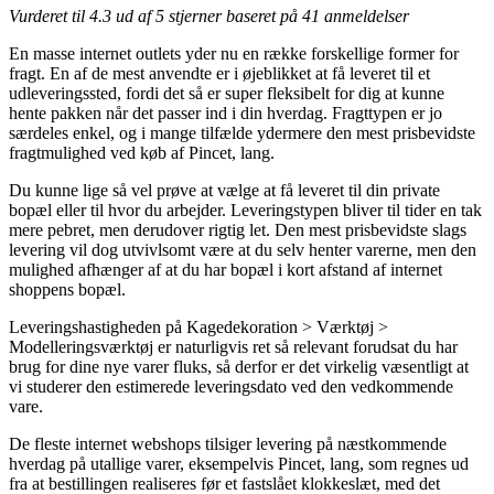
Vurderet til
4.3
ud af 5 stjerner baseret på
41
anmeldelser
En masse internet outlets yder nu en række forskellige former for
fragt. En af de mest anvendte er i øjeblikket at få leveret til et
udleveringssted, fordi det så er super fleksibelt for dig at kunne
hente pakken når det passer ind i din hverdag. Fragttypen er jo
særdeles enkel, og i mange tilfælde ydermere den mest prisbevidste
fragtmulighed ved køb af Pincet, lang.
Du kunne lige så vel prøve at vælge at få leveret til din private
bopæl eller til hvor du arbejder. Leveringstypen bliver til tider en tak
mere pebret, men derudover rigtig let. Den mest prisbevidste slags
levering vil dog utvivlsomt være at du selv henter varerne, men den
mulighed afhænger af at du har bopæl i kort afstand af internet
shoppens bopæl.
Leveringshastigheden på Kagedekoration > Værktøj >
Modelleringsværktøj er naturligvis ret så relevant forudsat du har
brug for dine nye varer fluks, så derfor er det virkelig væsentligt at
vi studerer den estimerede leveringsdato ved den vedkommende
vare.
De fleste internet webshops tilsiger levering på næstkommende
hverdag på utallige varer, eksempelvis Pincet, lang, som regnes ud
fra at bestillingen realiseres før et fastslået klokkeslæt, med det