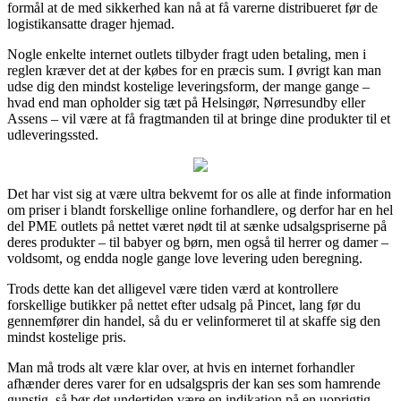
formål at de med sikkerhed kan nå at få varerne distribueret før de
logistikansatte drager hjemad.
Nogle enkelte internet outlets tilbyder fragt uden betaling, men i
reglen kræver det at der købes for en præcis sum. I øvrigt kan man
udse dig den mindst kostelige leveringsform, der mange gange –
hvad end man opholder sig tæt på Helsingør, Nørresundby eller
Assens – vil være at få fragtmanden til at bringe dine produkter til et
udleveringssted.
Det har vist sig at være ultra bekvemt for os alle at finde information
om priser i blandt forskellige online forhandlere, og derfor har en hel
del PME outlets på nettet været nødt til at sænke udsalgspriserne på
deres produkter – til babyer og børn, men også til herrer og damer –
voldsomt, og endda nogle gange love levering uden beregning.
Trods dette kan det alligevel være tiden værd at kontrollere
forskellige butikker på nettet efter udsalg på Pincet, lang før du
gennemfører din handel, så du er velinformeret til at skaffe sig den
mindst kostelige pris.
Man må trods alt være klar over, at hvis en internet forhandler
afhænder deres varer for en udsalgspris der kan ses som hamrende
gunstig, så bør det undertiden være en indikation på en uoprigtig