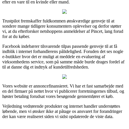
efter en vare til en kvinde eller mand.
Trustpilot fremskaffer fuldkommen ønskværdige genveje til at
sondere mange tidligere konsumenters oplevelser og derfor støtter
vi, at du efterforsker netshoppens anmeldelser af Pincet, lang forud
for at du køber.
Facebook indebærer tilsvarende tilpas passende genveje til at få
indblik i internet forhandlerens pålidelighed. Foruden det ses nogle
e-butikker hvor det er muligt at meddele en evaluering af
virksomhedens service, som på samme måde burde drages fordel af
til at danne dig et indtryk af kundetilfredsheden.
Vores website er annoncefinansieret. Vi har et fast samarbejde med
en del firmaer på nettet hvor vi publicerer forretningernes tilbud, og
høster betaling forudsat vores besøgende gennemfører et køb.
Vejledning vedrørende produkter og internet handler understøttes
løbende, men vi ønsker ikke at påtage os ansvaret for forandringer
der kan være realiseret siden vi sidst opdaterede de viste data.