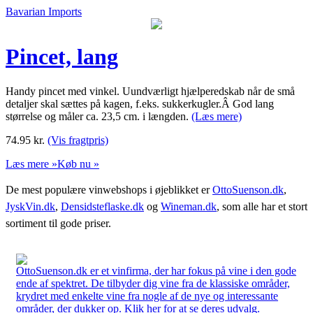
Bavarian Imports
Pincet, lang
Handy pincet med vinkel. Uundværligt hjælperedskab når de små
detaljer skal sættes på kagen, f.eks. sukkerkugler.Â God lang
størrelse og måler ca. 23,5 cm. i længden.
(Læs mere)
74.95
kr.
(Vis fragtpris)
Læs mere »
Køb nu »
De mest populære vinwebshops i øjeblikket er
OttoSuenson.dk
,
JyskVin.dk
,
Densidsteflaske.dk
og
Wineman.dk
, som alle har et stort
sortiment til gode priser.
OttoSuenson.dk er et vinfirma, der har fokus på vine i den gode
ende af spektret. De tilbyder dig vine fra de klassiske områder,
krydret med enkelte vine fra nogle af de nye og interessante
områder, der dukker op. Klik her for at se deres udvalg.