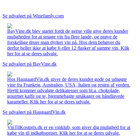
Se udvalget på Winefamly.com
BayVine.dk blev startet fordi de gerne ville give deres kunder
muligheden for at smage vin fra flere lande, og prøve de
forskellige druer man dyrker vin på. Hos dem behøver du
derfor heller ikke at købe 6 eller 12 flasker af samme vin. Klik
her for at se deres udvalg.
Se udvalget på BayVine.dk
Hos HaugaardVin.dk giver de deres kunder gode og udsøgte
vine fra Frankrig, Australien, USA, Italien og resten af verden.
Hertil kommer udvalgte delikatesser som bl.a. chokolade,
gourmet kaffe og te, hjemmebagte småkager og håndlavede
karameller. Klik her for at se deres udvalg.
Se udvalget på HaugaardVin.dk
VinTilKostpris.dk er en vinklub, som giver dig mulighed for at
købe vin til indkøbspriser. Klik her for at se deres udvalg.