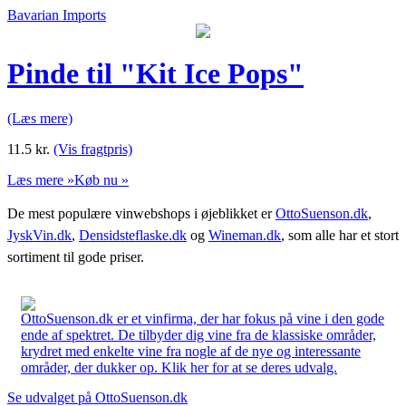
Bavarian Imports
Pinde til "Kit Ice Pops"
(Læs mere)
11.5
kr.
(Vis fragtpris)
Læs mere »
Køb nu »
De mest populære vinwebshops i øjeblikket er
OttoSuenson.dk
,
JyskVin.dk
,
Densidsteflaske.dk
og
Wineman.dk
, som alle har et stort
sortiment til gode priser.
OttoSuenson.dk er et vinfirma, der har fokus på vine i den gode
ende af spektret. De tilbyder dig vine fra de klassiske områder,
krydret med enkelte vine fra nogle af de nye og interessante
områder, der dukker op. Klik her for at se deres udvalg.
Se udvalget på OttoSuenson.dk