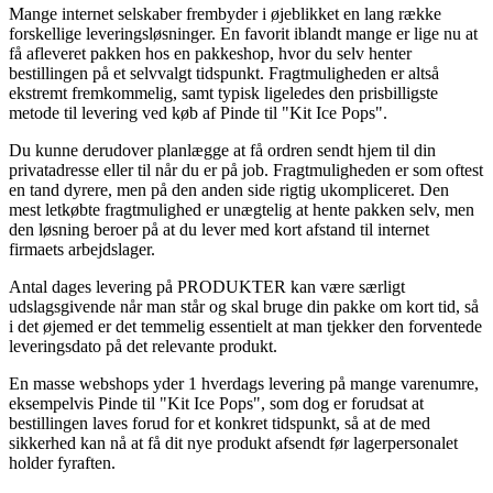
Mange internet selskaber frembyder i øjeblikket en lang række
forskellige leveringsløsninger. En favorit iblandt mange er lige nu at
få afleveret pakken hos en pakkeshop, hvor du selv henter
bestillingen på et selvvalgt tidspunkt. Fragtmuligheden er altså
ekstremt fremkommelig, samt typisk ligeledes den prisbilligste
metode til levering ved køb af Pinde til "Kit Ice Pops".
Du kunne derudover planlægge at få ordren sendt hjem til din
privatadresse eller til når du er på job. Fragtmuligheden er som oftest
en tand dyrere, men på den anden side rigtig ukompliceret. Den
mest letkøbte fragtmulighed er unægtelig at hente pakken selv, men
den løsning beroer på at du lever med kort afstand til internet
firmaets arbejdslager.
Antal dages levering på PRODUKTER kan være særligt
udslagsgivende når man står og skal bruge din pakke om kort tid, så
i det øjemed er det temmelig essentielt at man tjekker den forventede
leveringsdato på det relevante produkt.
En masse webshops yder 1 hverdags levering på mange varenumre,
eksempelvis Pinde til "Kit Ice Pops", som dog er forudsat at
bestillingen laves forud for et konkret tidspunkt, så at de med
sikkerhed kan nå at få dit nye produkt afsendt før lagerpersonalet
holder fyraften.