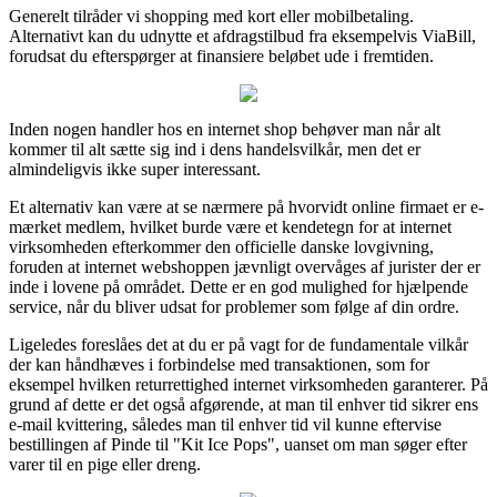
Generelt tilråder vi shopping med kort eller mobilbetaling.
Alternativt kan du udnytte et afdragstilbud fra eksempelvis ViaBill,
forudsat du efterspørger at finansiere beløbet ude i fremtiden.
Inden nogen handler hos en internet shop behøver man når alt
kommer til alt sætte sig ind i dens handelsvilkår, men det er
almindeligvis ikke super interessant.
Et alternativ kan være at se nærmere på hvorvidt online firmaet er e-
mærket medlem, hvilket burde være et kendetegn for at internet
virksomheden efterkommer den officielle danske lovgivning,
foruden at internet webshoppen jævnligt overvåges af jurister der er
inde i lovene på området. Dette er en god mulighed for hjælpende
service, når du bliver udsat for problemer som følge af din ordre.
Ligeledes foreslåes det at du er på vagt for de fundamentale vilkår
der kan håndhæves i forbindelse med transaktionen, som for
eksempel hvilken returrettighed internet virksomheden garanterer. På
grund af dette er det også afgørende, at man til enhver tid sikrer ens
e-mail kvittering, således man til enhver tid vil kunne eftervise
bestillingen af Pinde til "Kit Ice Pops", uanset om man søger efter
varer til en pige eller dreng.