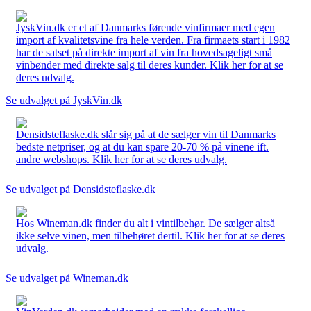
JyskVin.dk er et af Danmarks førende vinfirmaer med egen
import af kvalitetsvine fra hele verden. Fra firmaets start i 1982
har de satset på direkte import af vin fra hovedsageligt små
vinbønder med direkte salg til deres kunder. Klik her for at se
deres udvalg.
Se udvalget på JyskVin.dk
Densidsteflaske.dk slår sig på at de sælger vin til Danmarks
bedste netpriser, og at du kan spare 20-70 % på vinene ift.
andre webshops. Klik her for at se deres udvalg.
Se udvalget på Densidsteflaske.dk
Hos Wineman.dk finder du alt i vintilbehør. De sælger altså
ikke selve vinen, men tilbehøret dertil. Klik her for at se deres
udvalg.
Se udvalget på Wineman.dk