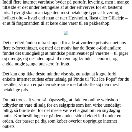
Indtil flere internet varehuse byder på portofri levering, men i mange
tilfælde er det under betingelse af at der erhverves for en bestemt
pris. I øvrigt skal man tage den mest betalelige type af levering,
hvilket ofte – hvad end man er nær Hørsholm, Ikast eller Gilleleje –
er at få fragtmanden til at køre dine varer til en pakkeshop.
Det er efterhånden ultra simpelt for alle at vurdere prisniveauet hos
flere e-forretninger, og med det motiv har de fleste e-forhandlere
fundet det uundgåeligt at mindske prisniveauet på varerne – til piger
og drenge, og desuden også til mænd og kvinder – enormt, og
endda nogle gange præstere fri fragt.
Det kan dog ikke desto mindre vise sig gunstigt at kigge forbi
enkelte internet outlets efter udsalg på Pinde til "Kit Ice Pops" før du
bestiller, så man er på den sikre side med at skaffe sig den mest
betalelige pris.
Du må trods alt være så påpasselig, at ifald en online webshop
udbyder en vare til salg for en salgspris som kan virke uendeligt
billig, så burde det for det meste være et signal om en snydagtig
butik. Kortbestillinger er på den anden side dækket ind under en
orden, der passer på dig som køber overfor uoprigtige internet
outlets.