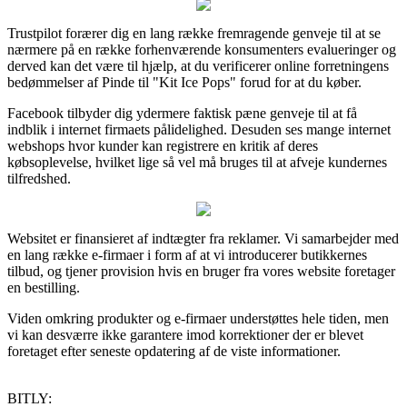
Trustpilot forærer dig en lang række fremragende genveje til at se
nærmere på en række forhenværende konsumenters evalueringer og
derved kan det være til hjælp, at du verificerer online forretningens
bedømmelser af Pinde til "Kit Ice Pops" forud for at du køber.
Facebook tilbyder dig ydermere faktisk pæne genveje til at få
indblik i internet firmaets pålidelighed. Desuden ses mange internet
webshops hvor kunder kan registrere en kritik af deres
købsoplevelse, hvilket lige så vel må bruges til at afveje kundernes
tilfredshed.
Websitet er finansieret af indtægter fra reklamer. Vi samarbejder med
en lang række e-firmaer i form af at vi introducerer butikkernes
tilbud, og tjener provision hvis en bruger fra vores website foretager
en bestilling.
Viden omkring produkter og e-firmaer understøttes hele tiden, men
vi kan desværre ikke garantere imod korrektioner der er blevet
foretaget efter seneste opdatering af de viste informationer.
BITLY: