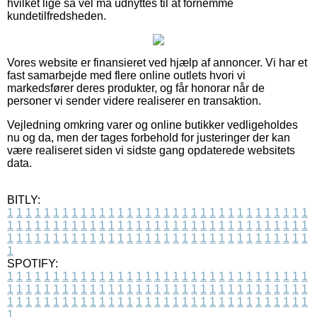
hvilket lige så vel må udnyttes til at fornemme
kundetilfredsheden.
Vores website er finansieret ved hjælp af annoncer. Vi har et
fast samarbejde med flere online outlets hvori vi
markedsfører deres produkter, og får honorar når de
personer vi sender videre realiserer en transaktion.
Vejledning omkring varer og online butikker vedligeholdes
nu og da, men der tages forbehold for justeringer der kan
være realiseret siden vi sidste gang opdaterede websitets
data.
BITLY:
1
1
1
1
1
1
1
1
1
1
1
1
1
1
1
1
1
1
1
1
1
1
1
1
1
1
1
1
1
1
1
1
1
1
1
1
1
1
1
1
1
1
1
1
1
1
1
1
1
1
1
1
1
1
1
1
1
1
1
1
1
1
1
1
1
1
1
1
1
1
1
1
1
1
1
1
1
1
1
1
1
1
1
1
1
1
1
1
1
1
1
1
1
1
1
1
1
1
1
1
SPOTIFY:
1
1
1
1
1
1
1
1
1
1
1
1
1
1
1
1
1
1
1
1
1
1
1
1
1
1
1
1
1
1
1
1
1
1
1
1
1
1
1
1
1
1
1
1
1
1
1
1
1
1
1
1
1
1
1
1
1
1
1
1
1
1
1
1
1
1
1
1
1
1
1
1
1
1
1
1
1
1
1
1
1
1
1
1
1
1
1
1
1
1
1
1
1
1
1
1
1
1
1
1