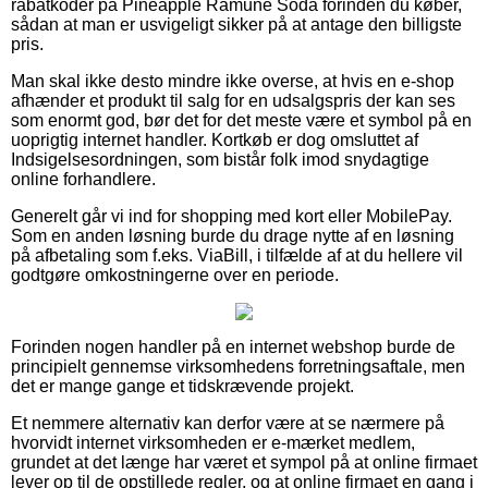
rabatkoder på Pineapple Ramune Soda forinden du køber,
sådan at man er usvigeligt sikker på at antage den billigste
pris.
Man skal ikke desto mindre ikke overse, at hvis en e-shop
afhænder et produkt til salg for en udsalgspris der kan ses
som enormt god, bør det for det meste være et symbol på en
uoprigtig internet handler. Kortkøb er dog omsluttet af
Indsigelsesordningen, som bistår folk imod snydagtige
online forhandlere.
Generelt går vi ind for shopping med kort eller MobilePay.
Som en anden løsning burde du drage nytte af en løsning
på afbetaling som f.eks. ViaBill, i tilfælde af at du hellere vil
godtgøre omkostningerne over en periode.
Forinden nogen handler på en internet webshop burde de
principielt gennemse virksomhedens forretningsaftale, men
det er mange gange et tidskrævende projekt.
Et nemmere alternativ kan derfor være at se nærmere på
hvorvidt internet virksomheden er e-mærket medlem,
grundet at det længe har været et sympol på at online firmaet
lever op til de opstillede regler, og at online firmaet en gang i