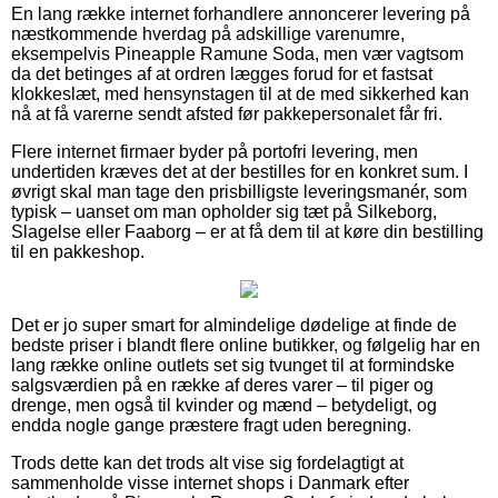
En lang række internet forhandlere annoncerer levering på
næstkommende hverdag på adskillige varenumre,
eksempelvis Pineapple Ramune Soda, men vær vagtsom
da det betinges af at ordren lægges forud for et fastsat
klokkeslæt, med hensynstagen til at de med sikkerhed kan
nå at få varerne sendt afsted før pakkepersonalet får fri.
Flere internet firmaer byder på portofri levering, men
undertiden kræves det at der bestilles for en konkret sum. I
øvrigt skal man tage den prisbilligste leveringsmanér, som
typisk – uanset om man opholder sig tæt på Silkeborg,
Slagelse eller Faaborg – er at få dem til at køre din bestilling
til en pakkeshop.
Det er jo super smart for almindelige dødelige at finde de
bedste priser i blandt flere online butikker, og følgelig har en
lang række online outlets set sig tvunget til at formindske
salgsværdien på en række af deres varer – til piger og
drenge, men også til kvinder og mænd – betydeligt, og
endda nogle gange præstere fragt uden beregning.
Trods dette kan det trods alt vise sig fordelagtigt at
sammenholde visse internet shops i Danmark efter