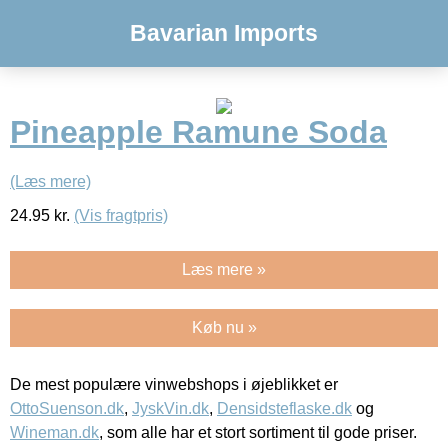
Bavarian Imports
Pineapple Ramune Soda
(Læs mere)
24.95
kr.
(Vis fragtpris)
Læs mere »
Køb nu »
De mest populære vinwebshops i øjeblikket er
OttoSuenson.dk
,
JyskVin.dk
,
Densidsteflaske.dk
og
Wineman.dk
, som alle har et stort sortiment til gode priser.