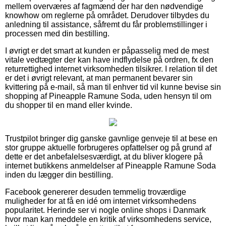
mellem overværes af fagmænd der har den nødvendige
knowhow om reglerne på området. Derudover tilbydes du
anledning til assistance, såfremt du får problemstillinger i
processen med din bestilling.
I øvrigt er det smart at kunden er påpasselig med de mest
vitale vedtægter der kan have indflydelse på ordren, fx den
returrettighed internet virksomheden tilsikrer. I relation til det
er det i øvrigt relevant, at man permanent bevarer sin
kvittering på e-mail, så man til enhver tid vil kunne bevise sin
shopping af Pineapple Ramune Soda, uden hensyn til om
du shopper til en mand eller kvinde.
Trustpilot bringer dig ganske gavnlige genveje til at bese en
stor gruppe aktuelle forbrugeres opfattelser og på grund af
dette er det anbefalelsesværdigt, at du bliver klogere på
internet butikkens anmeldelser af Pineapple Ramune Soda
inden du lægger din bestilling.
Facebook genererer desuden temmelig troværdige
muligheder for at få en idé om internet virksomhedens
popularitet. Herinde ser vi nogle online shops i Danmark
hvor man kan meddele en kritik af virksomhedens service,