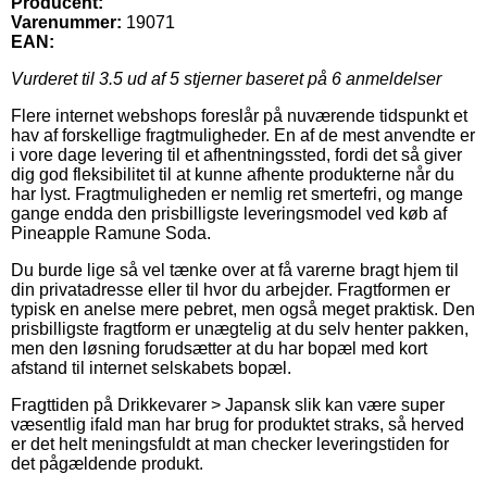
Producent:
Varenummer:
19071
EAN:
Vurderet til
3.5
ud af 5 stjerner baseret på
6
anmeldelser
Flere internet webshops foreslår på nuværende tidspunkt et
hav af forskellige fragtmuligheder. En af de mest anvendte er
i vore dage levering til et afhentningssted, fordi det så giver
dig god fleksibilitet til at kunne afhente produkterne når du
har lyst. Fragtmuligheden er nemlig ret smertefri, og mange
gange endda den prisbilligste leveringsmodel ved køb af
Pineapple Ramune Soda.
Du burde lige så vel tænke over at få varerne bragt hjem til
din privatadresse eller til hvor du arbejder. Fragtformen er
typisk en anelse mere pebret, men også meget praktisk. Den
prisbilligste fragtform er unægtelig at du selv henter pakken,
men den løsning forudsætter at du har bopæl med kort
afstand til internet selskabets bopæl.
Fragttiden på Drikkevarer > Japansk slik kan være super
væsentlig ifald man har brug for produktet straks, så herved
er det helt meningsfuldt at man checker leveringstiden for
det pågældende produkt.