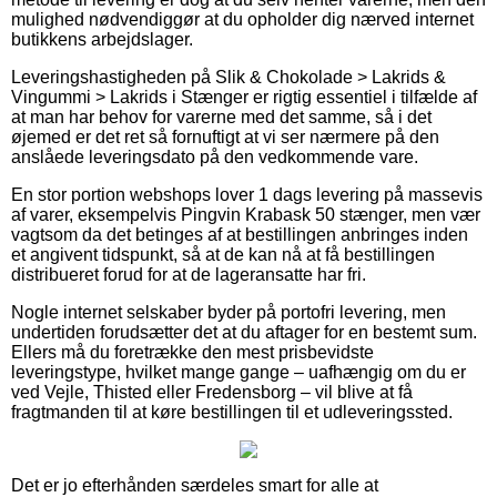
mulighed nødvendiggør at du opholder dig nærved internet
butikkens arbejdslager.
Leveringshastigheden på Slik & Chokolade > Lakrids &
Vingummi > Lakrids i Stænger er rigtig essentiel i tilfælde af
at man har behov for varerne med det samme, så i det
øjemed er det ret så fornuftigt at vi ser nærmere på den
anslåede leveringsdato på den vedkommende vare.
En stor portion webshops lover 1 dags levering på massevis
af varer, eksempelvis Pingvin Krabask 50 stænger, men vær
vagtsom da det betinges af at bestillingen anbringes inden
et angivent tidspunkt, så at de kan nå at få bestillingen
distribueret forud for at de lageransatte har fri.
Nogle internet selskaber byder på portofri levering, men
undertiden forudsætter det at du aftager for en bestemt sum.
Ellers må du foretrække den mest prisbevidste
leveringstype, hvilket mange gange – uafhængig om du er
ved Vejle, Thisted eller Fredensborg – vil blive at få
fragtmanden til at køre bestillingen til et udleveringssted.
Det er jo efterhånden særdeles smart for alle at