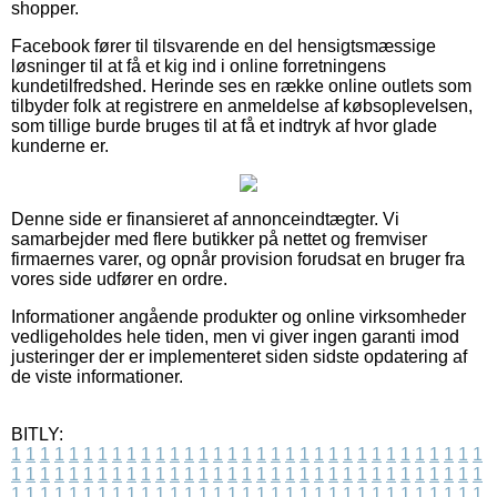
shopper.
Facebook fører til tilsvarende en del hensigtsmæssige
løsninger til at få et kig ind i online forretningens
kundetilfredshed. Herinde ses en række online outlets som
tilbyder folk at registrere en anmeldelse af købsoplevelsen,
som tillige burde bruges til at få et indtryk af hvor glade
kunderne er.
Denne side er finansieret af annonceindtægter. Vi
samarbejder med flere butikker på nettet og fremviser
firmaernes varer, og opnår provision forudsat en bruger fra
vores side udfører en ordre.
Informationer angående produkter og online virksomheder
vedligeholdes hele tiden, men vi giver ingen garanti imod
justeringer der er implementeret siden sidste opdatering af
de viste informationer.
BITLY:
1
1
1
1
1
1
1
1
1
1
1
1
1
1
1
1
1
1
1
1
1
1
1
1
1
1
1
1
1
1
1
1
1
1
1
1
1
1
1
1
1
1
1
1
1
1
1
1
1
1
1
1
1
1
1
1
1
1
1
1
1
1
1
1
1
1
1
1
1
1
1
1
1
1
1
1
1
1
1
1
1
1
1
1
1
1
1
1
1
1
1
1
1
1
1
1
1
1
1