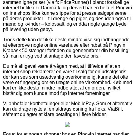
sammenligne priser (via fx PriceRunner) i blandt forskellige
internet butikker i Danmark, og derved har en hel del Pingvin
online shops ikke kunne slippe for at presse salgspriserne
på deres produkter – til drenge og piger, og desuden også til
mænd og kvinder – kolossalt, og endda nogle gange byde
på levering uden gebyr.
Trods dette kan det ikke desto mindre vise sig indbringende
at efterprøve nogle online varehuse efter rabat på Pingvin
Krabask 50 stænger forinden du gennemfører din bestilling,
så man er tryg ved at antage den laveste pris.
Du må alligevel være årvågen med, at i tilfælde af at en
internet shop reklamerer en vare til salg for en udsalgspris
der kan ses som usædvanlig overkommelig, kunne det ofte
være et fingerpeg om en uægte online virksomhed. Køb med
kort er ikke desto mindre indbefattet af en orden, hvilket
bistår dig som kunde imod fup internet forretninger.
Vi anbefaler kortbetalinger eller MobilePay. Som et alternativ
kan du drage nytte af en afdragsløsning fra f.eks. ViaBill,
såfremt du agter at klare betalingen i flere bidder.
Forud for at nogen shopper hos en Pingvin internet handler