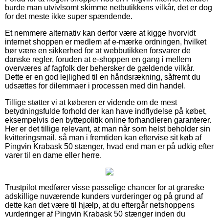
burde man utvivlsomt skimme netbutikkens vilkår, det er dog
for det meste ikke super spændende.
Et nemmere alternativ kan derfor være at kigge hvorvidt
internet shoppen er medlem af e-mærke ordningen, hvilket
bør være en sikkerhed for at webbutikken forsvarer de
danske regler, foruden at e-shoppen en gang i mellem
overværes af fagfolk der behersker de gældende vilkår.
Dette er en god lejlighed til en håndsrækning, såfremt du
udsættes for dilemmaer i processen med din handel.
Tillige støtter vi at køberen er vidende om de mest
betydningsfulde forhold der kan have indflydelse på købet,
eksempelvis den byttepolitik online forhandleren garanterer.
Her er det tillige relevant, at man når som helst beholder sin
kvitteringsmail, så man i fremtiden kan eftervise sit køb af
Pingvin Krabask 50 stænger, hvad end man er på udkig efter
varer til en dame eller herre.
Trustpilot medfører visse passelige chancer for at granske
adskillige nuværende kunders vurderinger og på grund af
dette kan det være til hjælp, at du eftergår netshoppens
vurderinger af Pingvin Krabask 50 stænger inden du