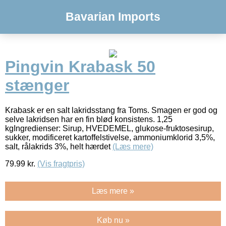
Bavarian Imports
Pingvin Krabask 50
stænger
Krabask er en salt lakridsstang fra Toms. Smagen er god og
selve lakridsen har en fin blød konsistens. 1,25
kgIngredienser: Sirup, HVEDEMEL, glukose-fruktosesirup,
sukker, modificeret kartoffelstivelse, ammoniumklorid 3,5%,
salt, rålakrids 3%, helt hærdet
(Læs mere)
79.99
kr.
(Vis fragtpris)
Læs mere »
Køb nu »