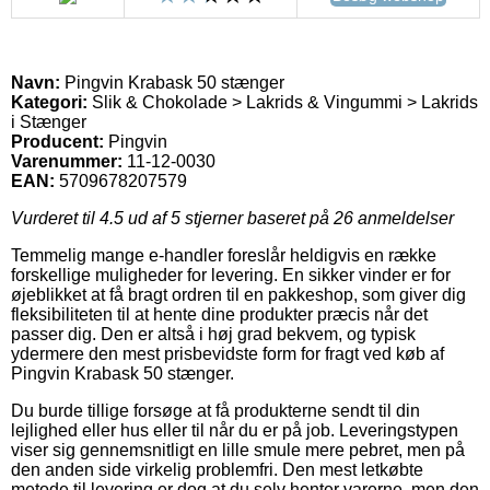
Navn:
Pingvin Krabask 50 stænger
Kategori:
Slik & Chokolade > Lakrids & Vingummi > Lakrids
i Stænger
Producent:
Pingvin
Varenummer:
11-12-0030
EAN:
5709678207579
Vurderet til
4.5
ud af 5 stjerner baseret på
26
anmeldelser
Temmelig mange e-handler foreslår heldigvis en række
forskellige muligheder for levering. En sikker vinder er for
øjeblikket at få bragt ordren til en pakkeshop, som giver dig
fleksibiliteten til at hente dine produkter præcis når det
passer dig. Den er altså i høj grad bekvem, og typisk
ydermere den mest prisbevidste form for fragt ved køb af
Pingvin Krabask 50 stænger.
Du burde tillige forsøge at få produkterne sendt til din
lejlighed eller hus eller til når du er på job. Leveringstypen
viser sig gennemsnitligt en lille smule mere pebret, men på
den anden side virkelig problemfri. Den mest letkøbte
metode til levering er dog at du selv henter varerne, men den