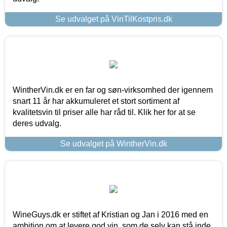
Se udvalget på VinTilKostpris.dk
WintherVin.dk er en far og søn-virksomhed der igennem
snart 11 år har akkumuleret et stort sortiment af
kvalitetsvin til priser alle har råd til. Klik her for at se
deres udvalg.
Se udvalget på WintherVin.dk
WineGuys.dk er stiftet af Kristian og Jan i 2016 med en
ambition om at levere god vin, som de selv kan stå inde