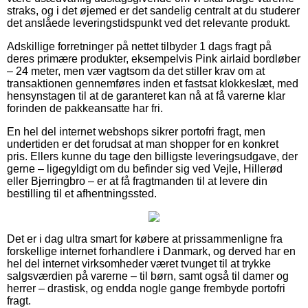
straks, og i det øjemed er det sandelig centralt at du studerer
det anslåede leveringstidspunkt ved det relevante produkt.
Adskillige forretninger på nettet tilbyder 1 dags fragt på
deres primære produkter, eksempelvis Pink airlaid bordløber
– 24 meter, men vær vagtsom da det stiller krav om at
transaktionen gennemføres inden et fastsat klokkeslæt, med
hensynstagen til at de garanteret kan nå at få varerne klar
forinden de pakkeansatte har fri.
En hel del internet webshops sikrer portofri fragt, men
undertiden er det forudsat at man shopper for en konkret
pris. Ellers kunne du tage den billigste leveringsudgave, der
gerne – ligegyldigt om du befinder sig ved Vejle, Hillerød
eller Bjerringbro – er at få fragtmanden til at levere din
bestilling til et afhentningssted.
Det er i dag ultra smart for købere at prissammenligne fra
forskellige internet forhandlere i Danmark, og derved har en
hel del internet virksomheder været tvunget til at trykke
salgsværdien på varerne – til børn, samt også til damer og
herrer – drastisk, og endda nogle gange frembyde portofri
fragt.