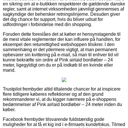
en sikring om at e-butikken respekterer de gældende danske
regler, samt at internet virksomheden jævnligt gennemses af
sagkyndige der behersker retningslinjerne. Desuden giver
det dig chance for support, hvis du bliver udsat for
udfordringer i forbindelse med din shopping.
Foruden dette foreslåes det at køber er hensynstagende til
de mest vitale reglementer der kan influere på handlen, for
eksempel den returrettighed webshoppen tilsikrer. I den
sammenhæng er det ydermere vigtigt, at man permanent
opbevarer sin kvittering på e-mail, så man til enhver tid vil
kunne bekræfte sin ordre af Pink airlaid bordløber – 24
meter, ligegyldigt om du er på indkøb til en kvinde eller
mand.
Trustpilot frembyder altid tiltalende chancer for at inspicere
flere tidligere køberes reflektioner og af den grund
rekommanderer vi, at du kigger nærmere på e-shoppens
bedømmelser af Pink airlaid bordløber – 24 meter inden du
køber.
Facebook frembyder tilsvarende fuldstændig gode
muligheder for at få et kig ind i e-firmaets kundefokus. Tilmed