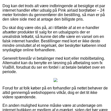
Dog kan det trods alt være indbringende at besigtige et par
internet handler efter udsalg på Pink airlaid bordløber – 24
meter forinden du gennemfører din bestilling, så man er på
den sikre side med at antage den billigste pris.
Du skal dog være obs på, at i tilfælde af at en e-handler
afsætter produkter til salg for en udsalgspris der er
urealistisk letkøbt, så kunne det ofte være en varsel om en
falsk internet handler. Bestillinger med kort er ikke desto
mindre omsluttet af et regelsæt, der beskytter køberen imod
snydagtige online forhandlere.
Generelt foreslår vi betalinger med kort eller mobilbetaling.
Alternativt kan du benytte en løsning på afbetaling som fx
ViaBill, forudsat du ser en fordel i at betale beløbet over en
periode.
Forud for at folk køber på en forhandler på nettet behøver de
altid gennemgå webshoppens vilkår, dog er det tit ikke
videre spændende.
En anden mulighed kunne måske være at undersøge om
internet butikken er medlem af e-mærket, siden det bør være