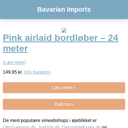
Bavarian Imports
Pink airlaid bordløber – 24
meter
(Læs mere)
149.95
kr.
(Vis fragtpris)
Læs mere »
Køb nu »
De mest populære vinwebshops i øjeblikket er
OttoSuenson.dk
,
JyskVin.dk
,
Densidsteflaske.dk
og