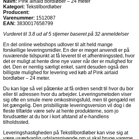
Navn:
Pink airlaid bordløber – 24 meter
Kategori:
Tekstilbordløber
Producent:
Varenummer:
1512087
EAN:
3830017658799
Vurderet til
3.8
ud af 5 stjerner baseret på
32
anmeldelser
En del online webshops udlover til alt held mange
forskellige leveringsmidler. En der er meget anvendt er på
nuværende tidspunkt at få leveret til et afhentningssted, hvor
det er muligt at hente dine nye varer når der er mulighed for
det. Den er nemlig særligt enkel, samt desuden også den
billigste mulighed for levering ved køb af Pink airlaid
bordløber – 24 meter.
Du kan lige så vel påtænke at få ordren sendt til hvor du bor
eller til adressen hvor du arbejder. Leveringsmetoden viser
sig ofte en smule mere omkostningsfuld, men til gengæld ret
let gængelig. Den prisbilligste leveringsversion vil dog i de
fleste tilfælde være selv at hente produkterne, som jo
forudsætter at du bor i kort afstand af e-handlens
tilholdssted.
Leveringshastigheden på Tekstilbordløber kan vise sig at
være usædvanlig udslagsgivende om vi skal bruge varerne