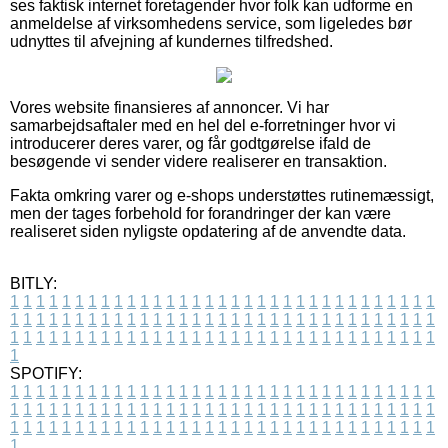
ses faktisk internet foretagender hvor folk kan udforme en
anmeldelse af virksomhedens service, som ligeledes bør
udnyttes til afvejning af kundernes tilfredshed.
Vores website finansieres af annoncer. Vi har
samarbejdsaftaler med en hel del e-forretninger hvor vi
introducerer deres varer, og får godtgørelse ifald de
besøgende vi sender videre realiserer en transaktion.
Fakta omkring varer og e-shops understøttes rutinemæssigt,
men der tages forbehold for forandringer der kan være
realiseret siden nyligste opdatering af de anvendte data.
BITLY:
1
1
1
1
1
1
1
1
1
1
1
1
1
1
1
1
1
1
1
1
1
1
1
1
1
1
1
1
1
1
1
1
1
1
1
1
1
1
1
1
1
1
1
1
1
1
1
1
1
1
1
1
1
1
1
1
1
1
1
1
1
1
1
1
1
1
1
1
1
1
1
1
1
1
1
1
1
1
1
1
1
1
1
1
1
1
1
1
1
1
1
1
1
1
1
1
1
1
1
1
SPOTIFY:
1
1
1
1
1
1
1
1
1
1
1
1
1
1
1
1
1
1
1
1
1
1
1
1
1
1
1
1
1
1
1
1
1
1
1
1
1
1
1
1
1
1
1
1
1
1
1
1
1
1
1
1
1
1
1
1
1
1
1
1
1
1
1
1
1
1
1
1
1
1
1
1
1
1
1
1
1
1
1
1
1
1
1
1
1
1
1
1
1
1
1
1
1
1
1
1
1
1
1
1