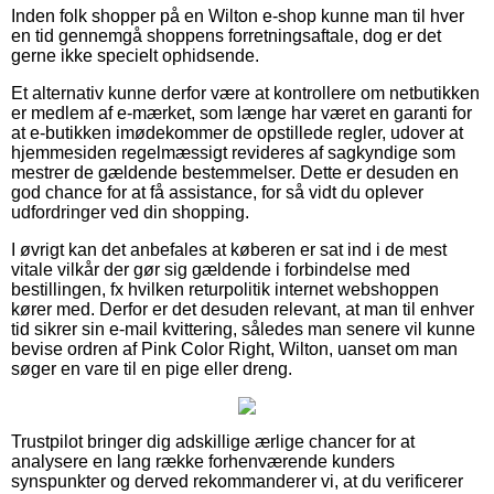
Inden folk shopper på en Wilton e-shop kunne man til hver
en tid gennemgå shoppens forretningsaftale, dog er det
gerne ikke specielt ophidsende.
Et alternativ kunne derfor være at kontrollere om netbutikken
er medlem af e-mærket, som længe har været en garanti for
at e-butikken imødekommer de opstillede regler, udover at
hjemmesiden regelmæssigt revideres af sagkyndige som
mestrer de gældende bestemmelser. Dette er desuden en
god chance for at få assistance, for så vidt du oplever
udfordringer ved din shopping.
I øvrigt kan det anbefales at køberen er sat ind i de mest
vitale vilkår der gør sig gældende i forbindelse med
bestillingen, fx hvilken returpolitik internet webshoppen
kører med. Derfor er det desuden relevant, at man til enhver
tid sikrer sin e-mail kvittering, således man senere vil kunne
bevise ordren af Pink Color Right, Wilton, uanset om man
søger en vare til en pige eller dreng.
Trustpilot bringer dig adskillige ærlige chancer for at
analysere en lang række forhenværende kunders
synspunkter og derved rekommanderer vi, at du verificerer