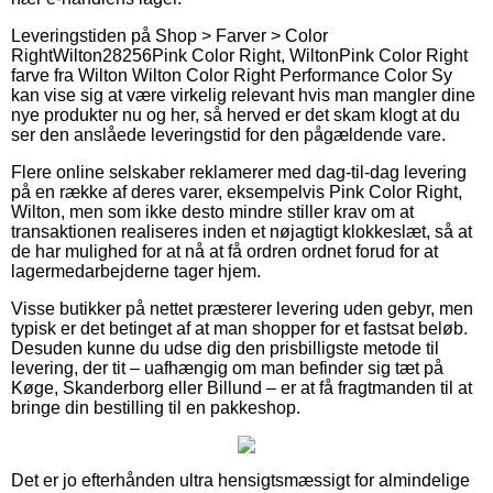
Leveringstiden på
Shop > Farver > Color
Right
Wilton
28256
Pink Color Right, Wilton
Pink Color Right
farve fra Wilton Wilton Color Right Performance Color Sy
kan vise sig at være virkelig relevant hvis man mangler dine
nye produkter nu og her, så herved er det skam klogt at du
ser den anslåede leveringstid for den pågældende vare.
Flere online selskaber reklamerer med dag-til-dag levering
på en række af deres varer, eksempelvis Pink Color Right,
Wilton, men som ikke desto mindre stiller krav om at
transaktionen realiseres inden et nøjagtigt klokkeslæt, så at
de har mulighed for at nå at få ordren ordnet forud for at
lagermedarbejderne tager hjem.
Visse butikker på nettet præsterer levering uden gebyr, men
typisk er det betinget af at man shopper for et fastsat beløb.
Desuden kunne du udse dig den prisbilligste metode til
levering, der tit – uafhængig om man befinder sig tæt på
Køge, Skanderborg eller Billund – er at få fragtmanden til at
bringe din bestilling til en pakkeshop.
Det er jo efterhånden ultra hensigtsmæssigt for almindelige