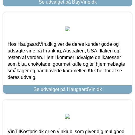
Se udvalget på BayVine.dk
Hos HaugaardVin.dk giver de deres kunder gode og
udsøgte vine fra Frankrig, Australien, USA, Italien og
resten af verden. Hertil kommer udvalgte delikatesser
som bl.a. chokolade, gourmet kaffe og te, hjemmebagte
småkager og håndlavede karameller. Klik her for at se
deres udvalg.
Se udvalget på HaugaardVin.dk
VinTilKostpris.dk er en vinklub, som giver dig mulighed