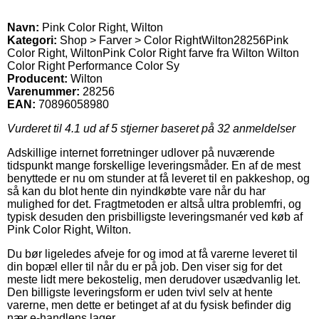
Navn:
Pink Color Right, Wilton
Kategori:
Shop > Farver > Color Right
Wilton
28256
Pink
Color Right, Wilton
Pink Color Right farve fra Wilton Wilton
Color Right Performance Color Sy
Producent:
Wilton
Varenummer:
28256
EAN:
70896058980
Vurderet til
4.1
ud af 5 stjerner baseret på
32
anmeldelser
Adskillige internet forretninger udlover på nuværende
tidspunkt mange forskellige leveringsmåder. En af de mest
benyttede er nu om stunder at få leveret til en pakkeshop, og
så kan du blot hente din nyindkøbte vare når du har
mulighed for det. Fragtmetoden er altså ultra problemfri, og
typisk desuden den prisbilligste leveringsmanér ved køb af
Pink Color Right, Wilton.
Du bør ligeledes afveje for og imod at få varerne leveret til
din bopæl eller til når du er på job. Den viser sig for det
meste lidt mere bekostelig, men derudover usædvanlig let.
Den billigste leveringsform er uden tvivl selv at hente
varerne, men dette er betinget af at du fysisk befinder dig
nær e-handlens lager.