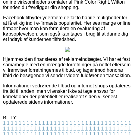
online virksomhedens omtaler af Pink Color Right, Wilton
forinden du færdiggør din shopping.
Facebook tilbyder ydermere de facto habile muligheder for
at få et kig ind i e-firmaets popularitet. Her ses mange online
firmaer hvor man kan formulere en evaluering af
købsoplevelsen, som også kan tages i brug til at danne dig
et indtryk af kundernes tilfredshed.
Hjemmesiden finansieres af reklameindtægter. Vi har et fast
samarbejde med en mængde forretninger på nettet eftersom
vi fremviser forretningernes tilbud, og tager imod honorar
ifald de besøgende vi sender videre fuldfører en transaktion.
Informationer vedrørende tilbud og internet shops opdateres
fra tid til anden, men vi ønsker ikke at tage ansvar for
korrektioner der potentielt er realiseret siden vi senest
opdaterede sidens informationer.
BITLY:
1
1
1
1
1
1
1
1
1
1
1
1
1
1
1
1
1
1
1
1
1
1
1
1
1
1
1
1
1
1
1
1
1
1
1
1
1
1
1
1
1
1
1
1
1
1
1
1
1
1
1
1
1
1
1
1
1
1
1
1
1
1
1
1
1
1
1
1
1
1
1
1
1
1
1
1
1
1
1
1
1
1
1
1
1
1
1
1
1
1
1
1
1
1
1
1
1
1
1