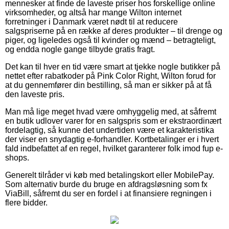
mennesker at finde de laveste priser hos forskellige online
virksomheder, og altså har mange Wilton internet
forretninger i Danmark været nødt til at reducere
salgspriserne på en række af deres produkter – til drenge og
piger, og ligeledes også til kvinder og mænd – betragteligt,
og endda nogle gange tilbyde gratis fragt.
Det kan til hver en tid være smart at tjekke nogle butikker på
nettet efter rabatkoder på Pink Color Right, Wilton forud for
at du gennemfører din bestilling, så man er sikker på at få
den laveste pris.
Man må lige meget hvad være omhyggelig med, at såfremt
en butik udlover varer for en salgspris som er ekstraordinært
fordelagtig, så kunne det undertiden være et karakteristika
der viser en snydagtig e-forhandler. Kortbetalinger er i hvert
fald indbefattet af en regel, hvilket garanterer folk imod fup e-
shops.
Generelt tilråder vi køb med betalingskort eller MobilePay.
Som alternativ burde du bruge en afdragsløsning som fx
ViaBill, såfremt du ser en fordel i at finansiere regningen i
flere bidder.