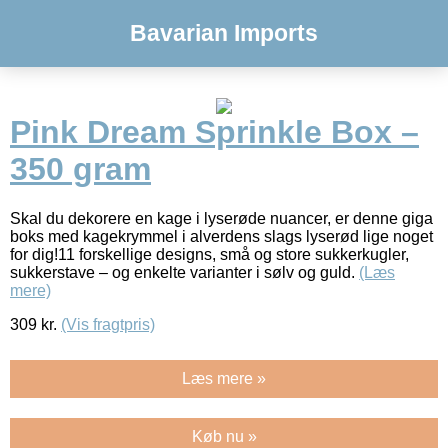
Bavarian Imports
Pink Dream Sprinkle Box –
350 gram
Skal du dekorere en kage i lyserøde nuancer, er denne giga
boks med kagekrymmel i alverdens slags lyserød lige noget
for dig!11 forskellige designs, små og store sukkerkugler,
sukkerstave – og enkelte varianter i sølv og guld.
(Læs
mere)
309
kr.
(Vis fragtpris)
Læs mere »
Køb nu »