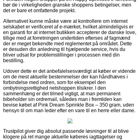
bør de i virkeligheden granske shoppens betingelser, men
det er bare et omfattende projekt.
Alternativet kunne måske være at kontrollere om internet
selskabet er verificeret af e-mærket, hvilket almindeligvis er
en garanti for at internet butikken accepterer de danske love,
tillige med at forretningen undertiden efterses af fagmænd
der er meget bekendte med reglementet på området. Dette
er desuden din anledning til hjælpende service, hvis du
bliver udsat for problemstillinger i processen med din
bestilling.
Udover dette er det anbefalelsesværdigt at køber er vidende
om de mest aktuelle bestemmelser der kan håndhæves i
forbindelse med ordren, som for eksempel den
ombytningsrettighed netshoppen tilsikrer. I den
sammenhæng er det tilmed vigtigt, at man permanent
bibeholder sin ordremail, således man i fremtiden kan
bevise købet af Pink Dream Sprinkle Box – 350 gram, uden
hensyn til om man leder efter en vare til en herre eller dame.
Trustpilot giver dig absolut passende løsninger til at blive
klogere på ret mange aktuelle køberes iagttagelser og