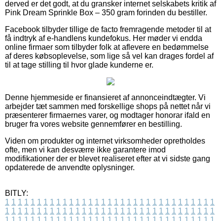
derved er det godt, at du gransker internet selskabets kritik af
Pink Dream Sprinkle Box – 350 gram forinden du bestiller.
Facebook tilbyder tillige de facto fremragende metoder til at
få indtryk af e-handlens kundefokus. Her møder vi endda
online firmaer som tilbyder folk at aflevere en bedømmelse
af deres købsoplevelse, som lige så vel kan drages fordel af
til at tage stilling til hvor glade kunderne er.
Denne hjemmeside er finansieret af annonceindtægter. Vi
arbejder tæt sammen med forskellige shops på nettet når vi
præsenterer firmaernes varer, og modtager honorar ifald en
bruger fra vores website gennemfører en bestilling.
Viden om produkter og internet virksomheder opretholdes
ofte, men vi kan desværre ikke garantere imod
modifikationer der er blevet realiseret efter at vi sidste gang
opdaterede de anvendte oplysninger.
BITLY:
1
1
1
1
1
1
1
1
1
1
1
1
1
1
1
1
1
1
1
1
1
1
1
1
1
1
1
1
1
1
1
1
1
1
1
1
1
1
1
1
1
1
1
1
1
1
1
1
1
1
1
1
1
1
1
1
1
1
1
1
1
1
1
1
1
1
1
1
1
1
1
1
1
1
1
1
1
1
1
1
1
1
1
1
1
1
1
1
1
1
1
1
1
1
1
1
1
1
1