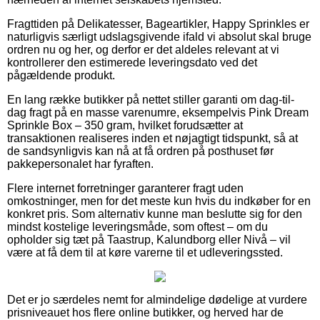
Fragttiden på Delikatesser, Bageartikler, Happy Sprinkles er
naturligvis særligt udslagsgivende ifald vi absolut skal bruge
ordren nu og her, og derfor er det aldeles relevant at vi
kontrollerer den estimerede leveringsdato ved det
pågældende produkt.
En lang række butikker på nettet stiller garanti om dag-til-
dag fragt på en masse varenumre, eksempelvis Pink Dream
Sprinkle Box – 350 gram, hvilket forudsætter at
transaktionen realiseres inden et nøjagtigt tidspunkt, så at
de sandsynligvis kan nå at få ordren på posthuset før
pakkepersonalet har fyraften.
Flere internet forretninger garanterer fragt uden
omkostninger, men for det meste kun hvis du indkøber for en
konkret pris. Som alternativ kunne man beslutte sig for den
mindst kostelige leveringsmåde, som oftest – om du
opholder sig tæt på Taastrup, Kalundborg eller Nivå – vil
være at få dem til at køre varerne til et udleveringssted.
Det er jo særdeles nemt for almindelige dødelige at vurdere
prisniveauet hos flere online butikker, og herved har de