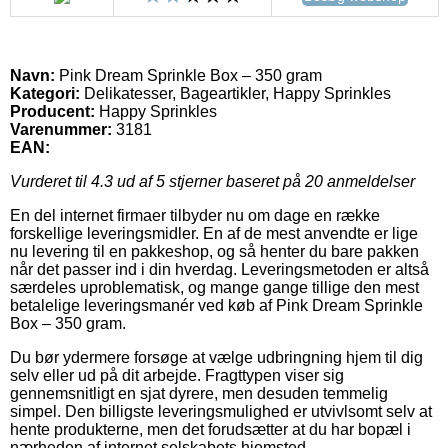
Navn:
Pink Dream Sprinkle Box – 350 gram
Kategori:
Delikatesser, Bageartikler, Happy Sprinkles
Producent:
Happy Sprinkles
Varenummer:
3181
EAN:
Vurderet til
4.3
ud af 5 stjerner baseret på
20
anmeldelser
En del internet firmaer tilbyder nu om dage en række
forskellige leveringsmidler. En af de mest anvendte er lige
nu levering til en pakkeshop, og så henter du bare pakken
når det passer ind i din hverdag. Leveringsmetoden er altså
særdeles uproblematisk, og mange gange tillige den mest
betalelige leveringsmanér ved køb af Pink Dream Sprinkle
Box – 350 gram.
Du bør ydermere forsøge at vælge udbringning hjem til dig
selv eller ud på dit arbejde. Fragttypen viser sig
gennemsnitligt en sjat dyrere, men desuden temmelig
simpel. Den billigste leveringsmulighed er utvivlsomt selv at
hente produkterne, men det forudsætter at du har bopæl i
nærheden af internet selskabets hjemsted.