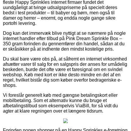
fleste Happy Sprinkles internet firmaer fundet det
uundgåeligt at tvinge udsalgspriserne på specielt deres
bedst i test produkter – til babyer og børn, men også til
damer og herrer – enormt, og endda nogle gange sikre
portofri levering.
Dog kan det immervæk blive nyttigt at se nærmere på nogle
internet handler efter tilbud på Pink Dream Sprinkle Box –
350 gram forinden du gennemfører din handel, sådan at du
er skråsikker på at indhente den mindst kostelige pris.
Du skal bare være obs på, at såfremt en internet virksomhed
afsætter varer til salg for en salgspris der anses for umådelig
beskeden, burde det ofte være et faresignal om en svindel
webshop. Køb med kort er ikke desto mindre en del af en
regel, hvilket bistår dig som køber overfor bedrageriske e-
shops.
Vi foreslår generelt køb med gængse betalingskort eller
mobilbetaling. Som et alternativ kunne du bruge et
afbetalingstilbud som eksempelvis ViaBill, for så vidt du
agter at klare regningen over et længere tidsrum.
Forinden nogen shopper på en Happy Sprinkles e-forretning