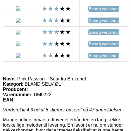
Besøg webshop
Besøg webshop
Besøg webshop
Besøg webshop
Besøg webshop
Navn:
Pink Passion – Sour fra Brekeriet
Kategori:
BLAND SELV ØL
Producent:
Varenummer:
BM0222
EAN:
Vurderet til
4.3
ud af 5 stjerner baseret på
47
anmeldelser
Mange online firmaer udlover efterhånden en lang række
forskellige metoder til levering. En favorit er nu om stunder
pakkeshoppen, hvor det er meget fleksibelt at kunne hente