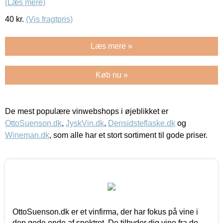
(Læs mere)
40
kr.
(Vis fragtpris)
Læs mere »
Køb nu »
De mest populære vinwebshops i øjeblikket er
OttoSuenson.dk
,
JyskVin.dk
,
Densidsteflaske.dk
og
Wineman.dk
, som alle har et stort sortiment til gode priser.
OttoSuenson.dk er et vinfirma, der har fokus på vine i
den gode ende af spektret. De tilbyder dig vine fra de