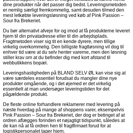
dine produkter når det passer dig bedst. Leveringsmetoden
er nemlig særligt fremkommelig, samt desuden tilmed den
mest letkøbte leveringsløsning ved køb af Pink Passion –
Sour fra Brekeriet.
Du bør alternativt afveje for og imod at få produkterne leveret
hjem til din privatadresse eller til din arbejdsplads.
Fragtmetoden viser sig tit en kende dyrere, men tillige
virkelig overkommelig. Den billigste fragtløsning vil dog til
enhver tid være at du selv henter varerne, men den løsning
stiller krav om at du befinder dig med kort afstand til
webbutikkens bopæl.
Leveringshastigheden på BLAND SELV ØL kan vise sig at
være særdeles essentiel forudsat du mangler dine nye
produkter omgående, og i det øjemed er det virkelig
essentielt at man undersøger leveringstiden for det
pågældende produkt.
De fleste online forhandlere reklamerer med levering på
næste hverdag på mange af shoppens varer, eksempelvis
Pink Passion – Sour fra Brekeriet, der dog er betinget af at
ordren aflægges forinden et nøjagtigt tidspunkt, således at
de kan nå at få ordren hen til fragtfirmaet forud for at
logistikpersonalet tager hjem.