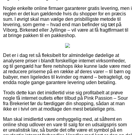
Nogle enkelte online firmaer garanterer gratis levering, men i
reglen er det kun gældende hvis du shopper for en præcis
sum. I øvrigt skal man vælge den prisbilligste metode til
levering, som gerne – hvad end man befinder sig tæt på
Viborg, Birkerød eller Jyllinge – vil være at få fragtfirmaet til
at bringe pakken til en pakkeshop.
Det er i dag ret så fleksibelt for almindelige dødelige at
analysere priser i blandt forskellige internet virksomheder,
og til gengæld har flere netshops ikke kunne lade være med
at reducere priserne på en række af deres varer – til børn og
babyer, men ligeledes til kvinder og mænd – betragteligt, og
endda nogle gange garantere levering uden betaling.
Trods dette kan det imidlertid vise sig profitabelt at prøve
nogle få internet outlets efter tilbud på Pink Passion – Sour
fra Brekeriet før du færdiggør din shopping, sådan at man
ikke er i tvivl om at modtage den mest betalelige pris.
Man skal imidlertid være omhyggelig med, at såfremt en
online shop udlover en vare til salg for en udsalgspris som
er urealistisk lav, så burde det ofte være et symbol på en