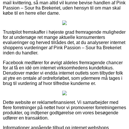
mail kvittering, så man altid vil kunne bevise handlen af Pink
Passion – Sour fra Brekeriet, uden hensyn til om man skal
købe til en herre eller dame.
Trustpilot fremskaffer i højeste grad fremragende muligheder
for at undersøge ret mange aktuelle konsumenters
evalueringer og herved tilrådes det, at du analyserer internet
shoppens vurderinger af Pink Passion – Sour fra Brekeriet
inden du handler.
Facebook medfører for øvrigt aldeles fremragende chancer
for at få en idé om internet virksomhedens kundefokus.
Derudover møder vi endda internet outlets som tilbyder folk
at ytre en omtale af ordreforløbet, som ydermere må tages i
brug til vurdering af hvor tilfredse kunderne er.
Dette website er reklamefinansieret. Vi samarbejder med
flere forretninger på nettet hvor vi promoverer forretningernes
produkter, og indtjener godtgørelse om vores besøgende
udfører en transaktion.
Informationer angående tilbud og internet webshops