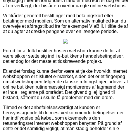
snydagtig internet forhandler. Handler med kort er dog en del
af en vedtægt, der bistår en overfor uægte online webshops.
Vi tilråder generelt bestillinger med betalingskort eller
betalinger med mobilen. Som en alternativ mulighed kan du
overveje et afdragstilbud fra for eksempel ViaBill, i tilfælde af
at du agter at dække pengene over en længere periode.
Forud for at folk bestiller hos en webshop kunne de for at
være sikker sætte sig ind i e-butikkens handelsbetingelser,
det er dog for det meste et tidskrævende projekt.
Et andet forslag kunne derfor være at tjekke hvorvidt internet
webshoppen er tilsluttet e-mærket, siden det er et fingerpeg
om at webshoppen følger de danske retningslinjer, udover at
online butikken rutinemæssigt monitoreres af fagmænd der
er inde i reglerne på området. Det giver dig lejlighed til
bistand, såfremt du skulle få problemer med din ordre.
Tilmed er det anbefalelsesværdigt at kunden er
hensynstagende til de mest vedkommende betingelser der
har indflydelse på købet, som eksempelvis den
returneringsret internet webshoppen benytter. På grund af
dette er det samtidig vigtigt, at man stadig beholder sin e-