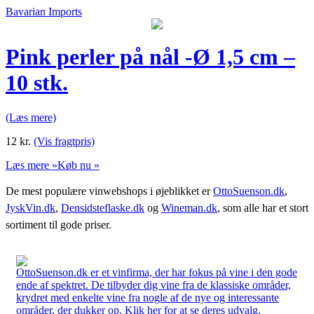
Bavarian Imports
Pink perler på nål -Ø 1,5 cm –
10 stk.
(Læs mere)
12
kr.
(Vis fragtpris)
Læs mere »
Køb nu »
De mest populære vinwebshops i øjeblikket er
OttoSuenson.dk
,
JyskVin.dk
,
Densidsteflaske.dk
og
Wineman.dk
, som alle har et stort
sortiment til gode priser.
OttoSuenson.dk er et vinfirma, der har fokus på vine i den gode
ende af spektret. De tilbyder dig vine fra de klassiske områder,
krydret med enkelte vine fra nogle af de nye og interessante
områder, der dukker op. Klik her for at se deres udvalg.