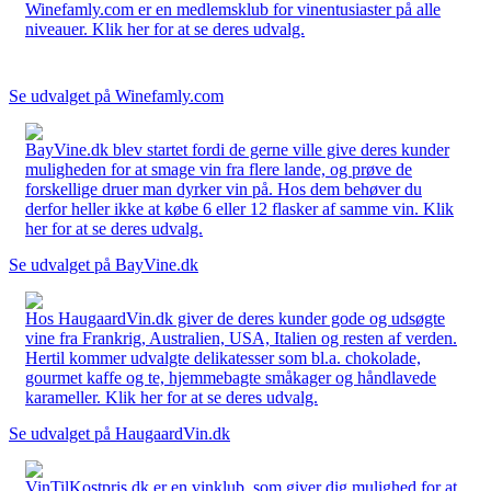
Winefamly.com er en medlemsklub for vinentusiaster på alle
niveauer. Klik her for at se deres udvalg.
Se udvalget på Winefamly.com
BayVine.dk blev startet fordi de gerne ville give deres kunder
muligheden for at smage vin fra flere lande, og prøve de
forskellige druer man dyrker vin på. Hos dem behøver du
derfor heller ikke at købe 6 eller 12 flasker af samme vin. Klik
her for at se deres udvalg.
Se udvalget på BayVine.dk
Hos HaugaardVin.dk giver de deres kunder gode og udsøgte
vine fra Frankrig, Australien, USA, Italien og resten af verden.
Hertil kommer udvalgte delikatesser som bl.a. chokolade,
gourmet kaffe og te, hjemmebagte småkager og håndlavede
karameller. Klik her for at se deres udvalg.
Se udvalget på HaugaardVin.dk
VinTilKostpris.dk er en vinklub, som giver dig mulighed for at