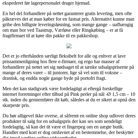
ekspederet før lagerpersonalet drager hjemad.
En hel del forhandlere på nettet garanterer gratis levering, men ofte
påkræves det at man køber for en fastsat pris. Alternativt kunne man
gribe den billigste leveringsløsning, som mange gange – uafhængig
om man bor ved Taastrup, Værløse eller Ringkøbing – er at få
fragtfirmaet til at køre din pakke til en pakkeshop.
Det er jo efterhånden særligt fleksibelt for alle og enhver at lave
prissammenligning hos flere e-firmaer, og ergo har masser af
forhandlere på nettet set sig nødsaget til at sænke udsalgspriserne på
mange af deres varer – til juniorer, lige så vel som til voksne –
drastisk, og endda nogle gange byde på portofri fragt.
Men det kan stadigvæk være fordelagtigt at eftergå forskellige
internet forretninger efter tilbud på Pink perler på nål -Ø 1,5 cm – 10
stk. inden du gennemfører dit køb, således at du er sikret at opnå den
skarpeste pris.
Du bør alligevel ikke overse, at såfremt en online shop udlover deres
produkter til salg for en udsalgspris der kan ses som uendeligt
fordelagtig, så kan det tit være et fingerpeg om en uægte butik.
Handler med kort er dog omfavnet af en bestemmelse, der beskytter
dig imod uærlige online virksomheder.