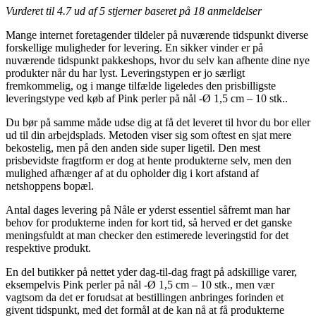
Vurderet til
4.7
ud af 5 stjerner baseret på
18
anmeldelser
Mange internet foretagender tildeler på nuværende tidspunkt diverse
forskellige muligheder for levering. En sikker vinder er på
nuværende tidspunkt pakkeshops, hvor du selv kan afhente dine nye
produkter når du har lyst. Leveringstypen er jo særligt
fremkommelig, og i mange tilfælde ligeledes den prisbilligste
leveringstype ved køb af Pink perler på nål -Ø 1,5 cm – 10 stk..
Du bør på samme måde udse dig at få det leveret til hvor du bor eller
ud til din arbejdsplads. Metoden viser sig som oftest en sjat mere
bekostelig, men på den anden side super ligetil. Den mest
prisbevidste fragtform er dog at hente produkterne selv, men den
mulighed afhænger af at du opholder dig i kort afstand af
netshoppens bopæl.
Antal dages levering på Nåle er yderst essentiel såfremt man har
behov for produkterne inden for kort tid, så herved er det ganske
meningsfuldt at man checker den estimerede leveringstid for det
respektive produkt.
En del butikker på nettet yder dag-til-dag fragt på adskillige varer,
eksempelvis Pink perler på nål -Ø 1,5 cm – 10 stk., men vær
vagtsom da det er forudsat at bestillingen anbringes forinden et
givent tidspunkt, med det formål at de kan nå at få produkterne