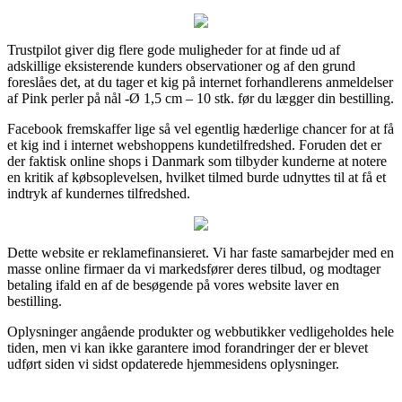
Trustpilot giver dig flere gode muligheder for at finde ud af
adskillige eksisterende kunders observationer og af den grund
foreslåes det, at du tager et kig på internet forhandlerens anmeldelser
af Pink perler på nål -Ø 1,5 cm – 10 stk. før du lægger din bestilling.
Facebook fremskaffer lige så vel egentlig hæderlige chancer for at få
et kig ind i internet webshoppens kundetilfredshed. Foruden det er
der faktisk online shops i Danmark som tilbyder kunderne at notere
en kritik af købsoplevelsen, hvilket tilmed burde udnyttes til at få et
indtryk af kundernes tilfredshed.
Dette website er reklamefinansieret. Vi har faste samarbejder med en
masse online firmaer da vi markedsfører deres tilbud, og modtager
betaling ifald en af de besøgende på vores website laver en
bestilling.
Oplysninger angående produkter og webbutikker vedligeholdes hele
tiden, men vi kan ikke garantere imod forandringer der er blevet
udført siden vi sidst opdaterede hjemmesidens oplysninger.