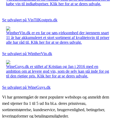
købe vin til indkøbspriser. Klik her for at se deres udvalg.
Se udvalget på VinTilKostpris.dk
WintherVin.dk er en far og søn-virksomhed der igennem snart
11 år har akkumuleret et stort sortiment af kvalitetsvin til priser
alle har råd til. Klik her for at se deres udvalg.
Se udvalget på WintherVin.dk
WineGuys.dk er stiftet af Kristian og Jan i 2016 med en
ambition om at levere god vin, som de selv kan stå inde for og
til den rigtige pris. Klik her for at se deres udvalg.
Se udvalget på WineGuys.dk
Vi har gennemgået de mest populære webshops og anmeldt dem
med stjerner fra 1 til 5 ud fra bl.a. deres prisniveau,
sortimentstørrelse, kundeservice, brugervenlighed, betingelser,
leveringsformer og betalingsmuligheder.