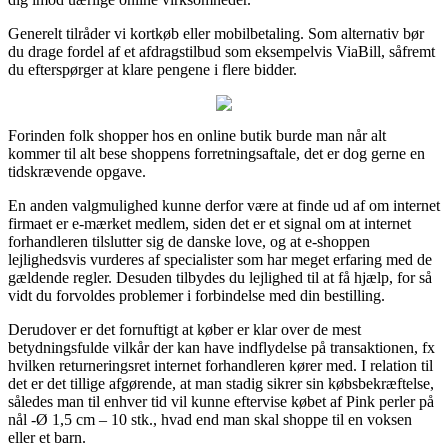
Generelt tilråder vi kortkøb eller mobilbetaling. Som alternativ bør
du drage fordel af et afdragstilbud som eksempelvis ViaBill, såfremt
du efterspørger at klare pengene i flere bidder.
Forinden folk shopper hos en online butik burde man når alt
kommer til alt bese shoppens forretningsaftale, det er dog gerne en
tidskrævende opgave.
En anden valgmulighed kunne derfor være at finde ud af om internet
firmaet er e-mærket medlem, siden det er et signal om at internet
forhandleren tilslutter sig de danske love, og at e-shoppen
lejlighedsvis vurderes af specialister som har meget erfaring med de
gældende regler. Desuden tilbydes du lejlighed til at få hjælp, for så
vidt du forvoldes problemer i forbindelse med din bestilling.
Derudover er det fornuftigt at køber er klar over de mest
betydningsfulde vilkår der kan have indflydelse på transaktionen, fx
hvilken returneringsret internet forhandleren kører med. I relation til
det er det tillige afgørende, at man stadig sikrer sin købsbekræftelse,
således man til enhver tid vil kunne eftervise købet af Pink perler på
nål -Ø 1,5 cm – 10 stk., hvad end man skal shoppe til en voksen
eller et barn.