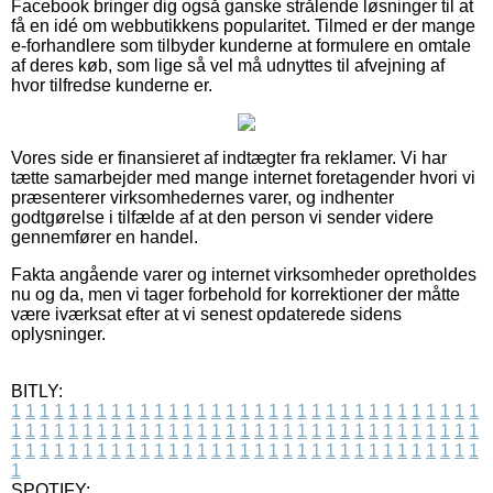
Facebook bringer dig også ganske strålende løsninger til at
få en idé om webbutikkens popularitet. Tilmed er der mange
e-forhandlere som tilbyder kunderne at formulere en omtale
af deres køb, som lige så vel må udnyttes til afvejning af
hvor tilfredse kunderne er.
Vores side er finansieret af indtægter fra reklamer. Vi har
tætte samarbejder med mange internet foretagender hvori vi
præsenterer virksomhedernes varer, og indhenter
godtgørelse i tilfælde af at den person vi sender videre
gennemfører en handel.
Fakta angående varer og internet virksomheder opretholdes
nu og da, men vi tager forbehold for korrektioner der måtte
være iværksat efter at vi senest opdaterede sidens
oplysninger.
BITLY:
1
1
1
1
1
1
1
1
1
1
1
1
1
1
1
1
1
1
1
1
1
1
1
1
1
1
1
1
1
1
1
1
1
1
1
1
1
1
1
1
1
1
1
1
1
1
1
1
1
1
1
1
1
1
1
1
1
1
1
1
1
1
1
1
1
1
1
1
1
1
1
1
1
1
1
1
1
1
1
1
1
1
1
1
1
1
1
1
1
1
1
1
1
1
1
1
1
1
1
1
SPOTIFY: