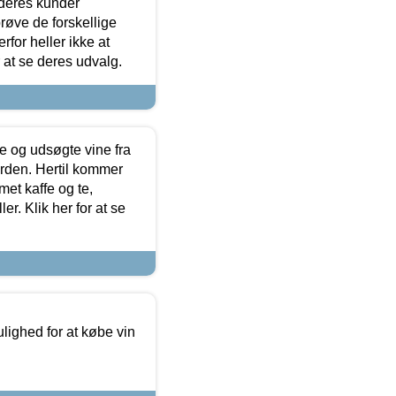
 deres kunder
røve de forskellige
for heller ikke at
r at se deres udvalg.
 og udsøgte vine fra
erden. Hertil kommer
et kaffe og te,
. Klik her for at se
ulighed for at købe vin