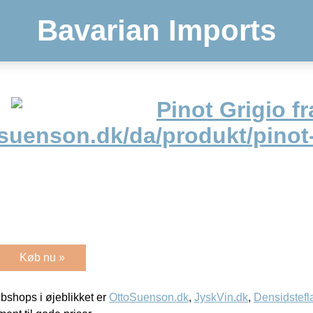
Bavarian Imports
Pinot Grigio fr
osuenson.dk/da/produkt/pinot-
Køb nu »
shops i øjeblikket er
OttoSuenson.dk
,
JyskVin.dk
,
Densidstefl