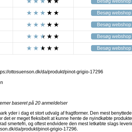
Besøg webshop
Besøg webshop
Besøg webshop
Besøg webshop
Besøg webshop
ttps://ottosuenson.dk/da/produkt/pinot-grigio-17296
en
jerner baseret på
20
anmeldelser
k yder i dag et stort udvalg af fragtformer. Den mest benyttede 
vor det er meget fleksibelt at kunne hente de nyindkøbte produkt
grad smertefri, og oftest endvidere den mest letkøbte slags lever
enson.dk/da/produkt/pinot-grigio-17296.