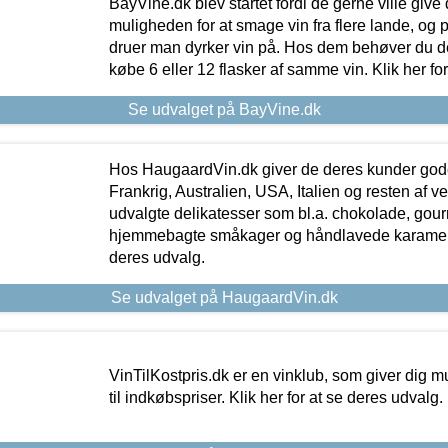
BayVine.dk blev startet fordi de gerne ville give
muligheden for at smage vin fra flere lande, og p
druer man dyrker vin på. Hos dem behøver du der
købe 6 eller 12 flasker af samme vin. Klik her fo
Se udvalget på BayVine.dk
Hos HaugaardVin.dk giver de deres kunder gode
Frankrig, Australien, USA, Italien og resten af v
udvalgte delikatesser som bl.a. chokolade, gourm
hjemmebagte småkager og håndlavede karameller
deres udvalg.
Se udvalget på HaugaardVin.dk
VinTilKostpris.dk er en vinklub, som giver dig m
til indkøbspriser. Klik her for at se deres udvalg.