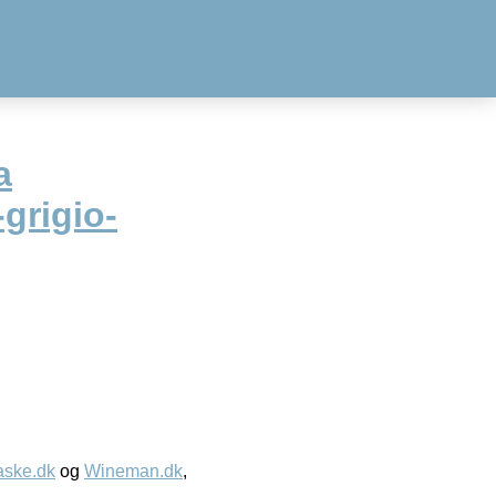
a
grigio-
aske.dk
og
Wineman.dk
,