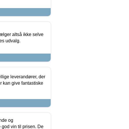
ælger altså ikke selve
res udvalg.
lige leverandører, der
r kan give fantastiske
unde og
od vin til prisen. De