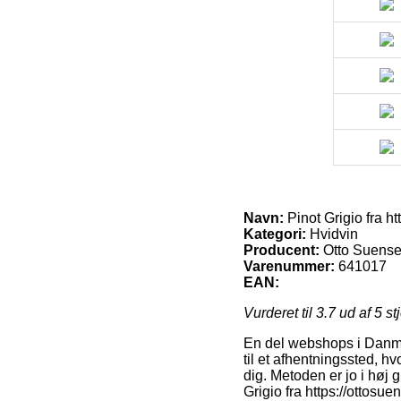
Navn:
Pinot Grigio fra h
Kategori:
Hvidvin
Producent:
Otto Suens
Varenummer:
641017
EAN:
Vurderet til
3.7
ud af 5 st
En del webshops i Danmar
til et afhentningssted, h
dig. Metoden er jo i høj 
Grigio fra https://ottosu