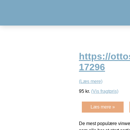
https://ott
17296
(Læs mere)
95
kr.
(Vis fragtpris)
Læs mere »
De mest populære vinweb