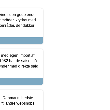
 vine i den gode ende
e områder, krydret med
 områder, der dukker
r med egen import af
i 1982 har de satset på
ønder med direkte salg
 til Danmarks bedste
 ift. andre webshops.