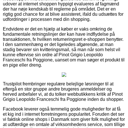
udover at internet shoppen hyppigt evalueres af fagmænd
der har nøje kendskab til reglerne på området. Det er en
rigtig god chance for at blive assisteret, ifald du udsættes for
udfordringer i processen med din shopping.
Endvidere er det en hjælp at køber er vaks omkring de
fundamentale retningslinjer der kan have indflydelse på
transaktionen, fx hvilken returneringsret e-shoppen benytter.
I den sammenhæng er det ligeledes afgørende, at man
stadig bevarer sin kvitteringsmail, så man når som helst vil
kunne eftervise sin ordre af Pinot Grigio Leopoldo
Franceschi fra Poggione, uanset om man søger et produkt til
en pige eller dreng.
Trustpilot frembringer regulære belejlige løsninger til at
eftergå en stor gruppe andre brugeres anmeldelser og
herved anbefaler vi, at du tolker webbutikkens kritik af Pinot
Grigio Leopoldo Franceschi fra Poggione inden du shopper.
Facebook leverer også temmelig gode muligheder for at få
et kig ind i internet forretningens popularitet. Foruden det ser
vi faktisk online shops i Danmark som giver folk mulighed for
at udfærdige en omtale af virksomhedens service, som tillige