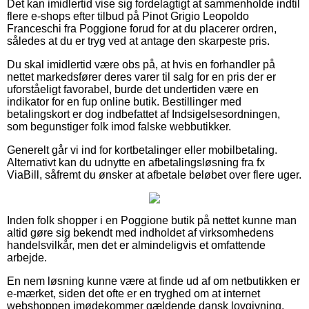
Det kan imidlertid vise sig fordelagtigt at sammenholde indtil
flere e-shops efter tilbud på Pinot Grigio Leopoldo
Franceschi fra Poggione forud for at du placerer ordren,
således at du er tryg ved at antage den skarpeste pris.
Du skal imidlertid være obs på, at hvis en forhandler på
nettet markedsfører deres varer til salg for en pris der er
uforståeligt favorabel, burde det undertiden være en
indikator for en fup online butik. Bestillinger med
betalingskort er dog indbefattet af Indsigelsesordningen,
som begunstiger folk imod falske webbutikker.
Generelt går vi ind for kortbetalinger eller mobilbetaling.
Alternativt kan du udnytte en afbetalingsløsning fra fx
ViaBill, såfremt du ønsker at afbetale beløbet over flere uger.
Inden folk shopper i en Poggione butik på nettet kunne man
altid gøre sig bekendt med indholdet af virksomhedens
handelsvilkår, men det er almindeligvis et omfattende
arbejde.
En nem løsning kunne være at finde ud af om netbutikken er
e-mærket, siden det ofte er en tryghed om at internet
webshoppen imødekommer gældende dansk lovgivning,