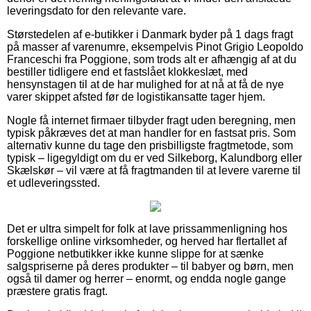
leveringsdato for den relevante vare.
Størstedelen af e-butikker i Danmark byder på 1 dags fragt
på masser af varenumre, eksempelvis Pinot Grigio Leopoldo
Franceschi fra Poggione, som trods alt er afhængig af at du
bestiller tidligere end et fastslået klokkeslæt, med
hensynstagen til at de har mulighed for at nå at få de nye
varer skippet afsted før de logistikansatte tager hjem.
Nogle få internet firmaer tilbyder fragt uden beregning, men
typisk påkræves det at man handler for en fastsat pris. Som
alternativ kunne du tage den prisbilligste fragtmetode, som
typisk – ligegyldigt om du er ved Silkeborg, Kalundborg eller
Skælskør – vil være at få fragtmanden til at levere varerne til
et udleveringssted.
Det er ultra simpelt for folk at lave prissammenligning hos
forskellige online virksomheder, og herved har flertallet af
Poggione netbutikker ikke kunne slippe for at sænke
salgspriserne på deres produkter – til babyer og børn, men
også til damer og herrer – enormt, og endda nogle gange
præstere gratis fragt.