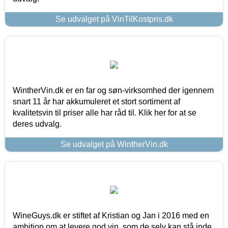
Se udvalget på VinTilKostpris.dk
WintherVin.dk er en far og søn-virksomhed der igennem
snart 11 år har akkumuleret et stort sortiment af
kvalitetsvin til priser alle har råd til. Klik her for at se
deres udvalg.
Se udvalget på WintherVin.dk
WineGuys.dk er stiftet af Kristian og Jan i 2016 med en
ambition om at levere god vin, som de selv kan stå inde