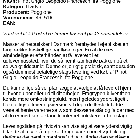
Navn:
Pinot Grigio Leopoldo Franceschi fra Poggione
Kategori:
Hvidvin
Producent:
Poggione
Varenummer:
461516
EAN:
Vurderet til
4.9
ud af 5 stjerner baseret på
43
anmeldelser
Masser af netbutikker i Danmark frembyder i øjeblikket en
lang række forskellige fragtløsninger. En af de mest
almindelige er efterhånden at få leveret til et
udleveringssted, hvor du så nemt kan hente pakken på et
selvvalgt tidspunkt. Denne er jo rigtig praktisk, samt desuden
også den mest betalelige slags levering ved køb af Pinot
Grigio Leopoldo Franceschi fra Poggione.
Du kunne lige så vel planlægge at vælge at få leveret hjem
til hvor du bor eller ud til dit arbejde. Fragttypen bliver tit en
kende mere omkostningsfuld, men ligeledes yderst ligetil.
Den billigste leveringsversion vil dog i de fleste tilfælde
være at hente varerne selv, som desværre står og falder med
at du er med kort afstand til internet butikkens arbejdslager.
Leveringstiden på Hvidvin kan vise sig at være yderst vigtig i
tilfælde af at vi står og skal bruge varen om et øjeblik, og
derfor er det nemlig meningsfuldt at vi finder den anslåede