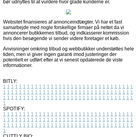
bør udnyttes til at vurdere hvor glade kunderne er.
Websitet finansieres af annonceindtægter. Vi har et fast
samarbejde med nogle forskellige firmaer på nettet da vi
annoncerer butikkernes tilbud, og indkasserer kommission
hvis den besøgende vi sender videre foretager et køb.
Anvisninger omkring tilbud og webbutikker understøttes hele
tiden, men vi giver ingen garanti imod justeringer der
potentielt er udført efter at vi senest opdaterede de viste
informationer.
BITLY:
1
1
1
1
1
1
1
1
1
1
1
1
1
1
1
1
1
1
1
1
1
1
1
1
1
1
1
1
1
1
1
1
1
1
1
1
1
1
1
1
1
1
1
1
1
1
1
1
1
1
1
1
1
1
1
1
1
1
1
1
1
1
1
1
1
1
1
1
1
1
1
1
1
1
1
1
1
1
1
1
1
1
1
1
1
1
1
1
1
1
1
1
1
1
1
1
1
1
1
1
SPOTIFY:
1
1
1
1
1
1
1
1
1
1
1
1
1
1
1
1
1
1
1
1
1
1
1
1
1
1
1
1
1
1
1
1
1
1
1
1
1
1
1
1
1
1
1
1
1
1
1
1
1
1
1
1
1
1
1
1
1
1
1
1
1
1
1
1
1
1
1
1
1
1
1
1
1
1
1
1
1
1
1
1
1
1
1
1
1
1
1
1
1
1
1
1
1
1
1
1
1
1
1
1
CUTTLY BIO: