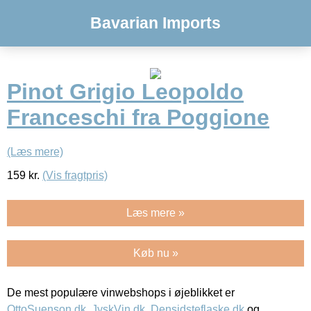
Bavarian Imports
Pinot Grigio Leopoldo
Franceschi fra Poggione
(Læs mere)
159
kr.
(Vis fragtpris)
Læs mere »
Køb nu »
De mest populære vinwebshops i øjeblikket er
OttoSuenson.dk
,
JyskVin.dk
,
Densidsteflaske.dk
og