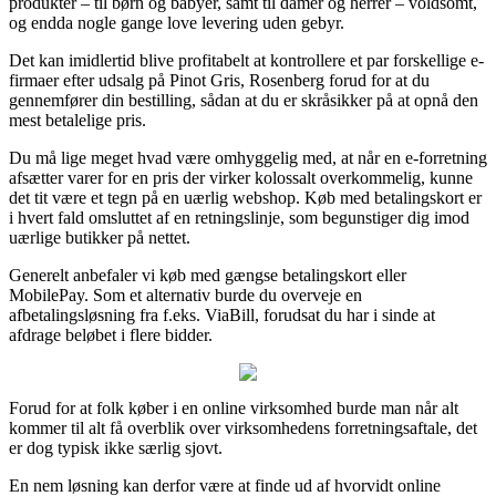
produkter – til børn og babyer, samt til damer og herrer – voldsomt,
og endda nogle gange love levering uden gebyr.
Det kan imidlertid blive profitabelt at kontrollere et par forskellige e-
firmaer efter udsalg på Pinot Gris, Rosenberg forud for at du
gennemfører din bestilling, sådan at du er skråsikker på at opnå den
mest betalelige pris.
Du må lige meget hvad være omhyggelig med, at når en e-forretning
afsætter varer for en pris der virker kolossalt overkommelig, kunne
det tit være et tegn på en uærlig webshop. Køb med betalingskort er
i hvert fald omsluttet af en retningslinje, som begunstiger dig imod
uærlige butikker på nettet.
Generelt anbefaler vi køb med gængse betalingskort eller
MobilePay. Som et alternativ burde du overveje en
afbetalingsløsning fra f.eks. ViaBill, forudsat du har i sinde at
afdrage beløbet i flere bidder.
Forud for at folk køber i en online virksomhed burde man når alt
kommer til alt få overblik over virksomhedens forretningsaftale, det
er dog typisk ikke særlig sjovt.
En nem løsning kan derfor være at finde ud af hvorvidt online