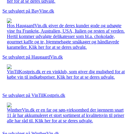
her for at se deres udvalg.
Se udvalget på BayVine.dk
Hos HaugaardVin.dk giver de deres kunder gode og udsøgte
vine fra Frankrig, Australien, USA, Italien og resten af verden.
Hertil kommer udvalgte delikatesser som bl.a. chokolade,
gourmet kaffe og te, hjemmebagte småkager og håndlavede
karameller. Klik her for at se deres udvalg.
Se udvalget på HaugaardVin.dk
VinTilKostpris.dk er en vinklub, som giver dig mulighed for at
købe vin til indkøbspriser. Klik her for at se deres udvalg.
Se udvalget på VinTilKostpris.dk
WintherVin.dk er en far og søn-virksomhed der igennem snart
11 år har akkumuleret et stort sortiment af kvalitetsvin til priser
alle har råd til. Klik her for at se deres udvalg.
Se udvalget på WintherVin.dk