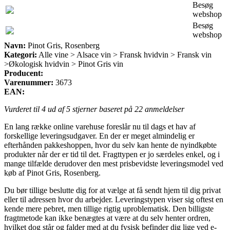
Besøg
webshop
Besøg
webshop
Navn:
Pinot Gris, Rosenberg
Kategori:
Alle vine > Alsace vin > Fransk hvidvin > Fransk vin
>Økologisk hvidvin > Pinot Gris vin
Producent:
Varenummer:
3673
EAN:
Vurderet til
4
ud af 5 stjerner baseret på
22
anmeldelser
En lang række online varehuse foreslår nu til dags et hav af
forskellige leveringsudgaver. En der er meget almindelig er
efterhånden pakkeshoppen, hvor du selv kan hente de nyindkøbte
produkter når der er tid til det. Fragttypen er jo særdeles enkel, og i
mange tilfælde derudover den mest prisbevidste leveringsmodel ved
køb af Pinot Gris, Rosenberg.
Du bør tillige beslutte dig for at vælge at få sendt hjem til dig privat
eller til adressen hvor du arbejder. Leveringstypen viser sig oftest en
kende mere pebret, men tillige rigtig uproblematisk. Den billigste
fragtmetode kan ikke benægtes at være at du selv henter ordren,
hvilket dog står og falder med at du fysisk befinder dig lige ved e-