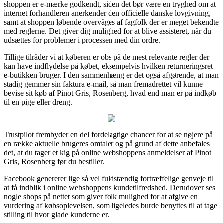
shoppen er e-mærke godkendt, siden det bør være en tryghed om at
internet forhandleren anerkender den officielle danske lovgivning,
samt at shoppen løbende overvåges af fagfolk der er meget bekendte
med reglerne. Det giver dig mulighed for at blive assisteret, når du
udsættes for problemer i processen med din ordre.
Tillige tilråder vi at køberen er obs på de mest relevante regler der
kan have indflydelse på købet, eksempelvis hvilken returneringsret
e-butikken bruger. I den sammenhæng er det også afgørende, at man
stadig gemmer sin faktura e-mail, så man fremadrettet vil kunne
bevise sit køb af Pinot Gris, Rosenberg, hvad end man er på indkøb
til en pige eller dreng.
Trustpilot frembyder en del fordelagtige chancer for at se nøjere på
en række aktuelle brugeres omtaler og på grund af dette anbefales
det, at du tager et kig på online webshoppens anmeldelser af Pinot
Gris, Rosenberg før du bestiller.
Facebook genererer lige så vel fuldstændig fortræffelige genveje til
at få indblik i online webshoppens kundetilfredshed. Derudover ses
nogle shops på nettet som giver folk mulighed for at afgive en
vurdering af købsoplevelsen, som ligeledes burde benyttes til at tage
stilling til hvor glade kunderne er.