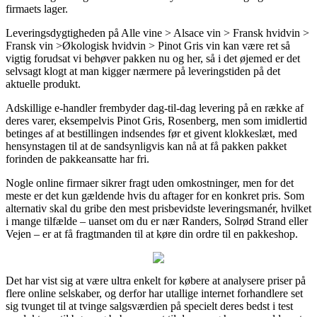
firmaets lager.
Leveringsdygtigheden på Alle vine > Alsace vin > Fransk hvidvin >
Fransk vin >Økologisk hvidvin > Pinot Gris vin kan være ret så
vigtig forudsat vi behøver pakken nu og her, så i det øjemed er det
selvsagt klogt at man kigger nærmere på leveringstiden på det
aktuelle produkt.
Adskillige e-handler frembyder dag-til-dag levering på en række af
deres varer, eksempelvis Pinot Gris, Rosenberg, men som imidlertid
betinges af at bestillingen indsendes før et givent klokkeslæt, med
hensynstagen til at de sandsynligvis kan nå at få pakken pakket
forinden de pakkeansatte har fri.
Nogle online firmaer sikrer fragt uden omkostninger, men for det
meste er det kun gældende hvis du aftager for en konkret pris. Som
alternativ skal du gribe den mest prisbevidste leveringsmanér, hvilket
i mange tilfælde – uanset om du er nær Randers, Solrød Strand eller
Vejen – er at få fragtmanden til at køre din ordre til en pakkeshop.
Det har vist sig at være ultra enkelt for købere at analysere priser på
flere online selskaber, og derfor har utallige internet forhandlere set
sig tvunget til at tvinge salgsværdien på specielt deres bedst i test