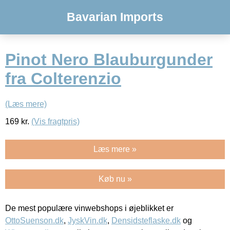
Bavarian Imports
Pinot Nero Blauburgunder
fra Colterenzio
(Læs mere)
169
kr.
(Vis fragtpris)
Læs mere »
Køb nu »
De mest populære vinwebshops i øjeblikket er
OttoSuenson.dk
,
JyskVin.dk
,
Densidsteflaske.dk
og