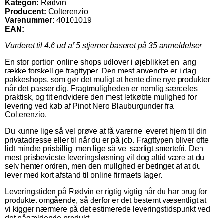
Kategori:
Rødvin
Producent:
Colterenzio
Varenummer:
40101019
EAN:
Vurderet til
4.6
ud af 5 stjerner baseret på
35
anmeldelser
En stor portion online shops udlover i øjeblikket en lang
række forskellige fragttyper. Den mest anvendte er i dag
pakkeshops, som gør det muligt at hente dine nye produkter
når det passer dig. Fragtmuligheden er nemlig særdeles
praktisk, og tit endvidere den mest letkøbte mulighed for
levering ved køb af Pinot Nero Blauburgunder fra
Colterenzio.
Du kunne lige så vel prøve at få varerne leveret hjem til din
privatadresse eller til når du er på job. Fragttypen bliver ofte
lidt mindre prisbillig, men lige så vel særligt smertefri. Den
mest prisbevidste leveringsløsning vil dog altid være at du
selv henter ordren, men den mulighed er betinget af at du
lever med kort afstand til online firmaets lager.
Leveringstiden på Rødvin er rigtig vigtig når du har brug for
produktet omgående, så derfor er det bestemt væsentligt at
vi kigger nærmere på det estimerede leveringstidspunkt ved
det pågældende produkt.