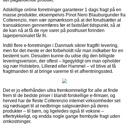
Adskillige online forretninger garanterer 1 dags fragt på en
masse produkter, eksempelvis Pinot Nero Blauburgunder fra
Colterenzio, men vær opmærksom på at det forudsætter at
transaktionen gennemføres før et fastslået tidspunkt, så at
de kan nå at få de nye varer på posthuset forinden
lagerpersonalet får fri.
Indtil flere e-forretninger i Danmark sikrer fragtfri levering,
men for det meste er det forbeholdt når man indkøber for en
bestemt sum. Desuden kunne du udse dig den billigste
leveringsversion, der oftest – ligegyldigt om man opholder
sig nær Holstebro, Lillerød eller Hammel – vil blive at få
fragtmanden til at bringe varerne til et afhentningssted.
Det er jo efterhånden ultra fremkommeligt for alle at finde
frem til de bedste priser i blandt forskellige e-firmaer, og
herved har de fleste Colterenzio internet virksomheder set
sig nødsaget til at nedbringe salgsværdien på deres
produkter – til børn, og ligeledes også til voksne –
eftertrykkeligt, og endda nogle gange frembyde fragt uden
omkostninger.