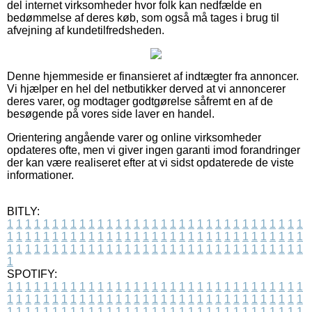
del internet virksomheder hvor folk kan nedfælde en
bedømmelse af deres køb, som også må tages i brug til
afvejning af kundetilfredsheden.
Denne hjemmeside er finansieret af indtægter fra annoncer.
Vi hjælper en hel del netbutikker derved at vi annoncerer
deres varer, og modtager godtgørelse såfremt en af de
besøgende på vores side laver en handel.
Orientering angående varer og online virksomheder
opdateres ofte, men vi giver ingen garanti imod forandringer
der kan være realiseret efter at vi sidst opdaterede de viste
informationer.
BITLY:
1
1
1
1
1
1
1
1
1
1
1
1
1
1
1
1
1
1
1
1
1
1
1
1
1
1
1
1
1
1
1
1
1
1
1
1
1
1
1
1
1
1
1
1
1
1
1
1
1
1
1
1
1
1
1
1
1
1
1
1
1
1
1
1
1
1
1
1
1
1
1
1
1
1
1
1
1
1
1
1
1
1
1
1
1
1
1
1
1
1
1
1
1
1
1
1
1
1
1
1
SPOTIFY:
1
1
1
1
1
1
1
1
1
1
1
1
1
1
1
1
1
1
1
1
1
1
1
1
1
1
1
1
1
1
1
1
1
1
1
1
1
1
1
1
1
1
1
1
1
1
1
1
1
1
1
1
1
1
1
1
1
1
1
1
1
1
1
1
1
1
1
1
1
1
1
1
1
1
1
1
1
1
1
1
1
1
1
1
1
1
1
1
1
1
1
1
1
1
1
1
1
1
1