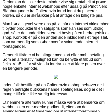
Derfor kan det ikke desto mindre vise sig rentabelt at prøve
nogle enkelte internet webshops efter udsalg på Pinot Nero
Blauburgunder fra Colterenzio forud for at du placerer
ordren, så du er skråsikker på at antage den billigste pris.
Man bør alligevel være obs på, at når en internet virksomhed
tilbyder produkter til en salgspris som kan ses som utrolig
god, så er det undertiden være et bevis på en bedragerisk e-
shop. Kortkøb er på den anden side inkluderet i et regelsæt,
som værner dig som køber overfor svindlende internet
foretagender.
Generelt tilråder vi betalinger med kort eller mobilbetaling.
Som en alternativ mulighed kan du benytte et tilbud som
f.eks. ViaBill, for så vidt du foretrækker at klare prisen over
en længere periode.
Inden folk bestiller på en Colterenzio e-shop behøver de i
reglen betragte butikkens handelsbetingelser, dog er det i
mange tilfælde ikke særlig interessant.
Et nemmere alternativ kunne måske være at bemærke om
webbutikken er e-mærke godkendt, eftersom det
almindeligvis er et fingerpeg om at internet forretningen