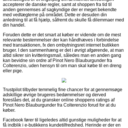
accepterer de danske regler, samt at shoppen fra tid til
anden gennemses af sagkyndige der er meget bekendte
med vedtægterne på området. Dette er desuden din
anledning til at få hjælp, såfremt du skulle få dilemmaer med
din handel.
Foruden dette er det smart at køber er vidende om de mest
relevante bestemmelser der kan håndhæves i forbindelse
med transaktionen, fx den ombytningsret internet butikken
bruger. I den sammenhæng er det i øvrigt afgørende, at man
altid sikrer sin kvitteringsmail, således man en anden gang
kan bevidne sin ordre af Pinot Nero Blauburgunder fra
Colterenzio, uden hensyn til om man skal købe til en dreng
eller pige.
Trustpilot tilbyder temmelig fine chancer for at gennemsøge
adskillige øvrige brugeres bedømmelser og derved
foreslåes det, at du gransker online shoppens ratings af
Pinot Nero Blauburgunder fra Colterenzio forud for at du
køber.
Facebook fører til ligeledes altid gunstige muligheder for at
få indblik i e-butikkens kundetilfredshed. Herinde er der en